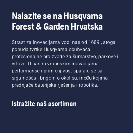
Oni su
naš tim
H. I oni
Nalazite se na Husqvarna
su naši
Forest & Garden Hrvatska
najzahtjevniji
korisnici.
Strast za inovacijama vodi nas od 1689., stoga
ponuda tvrtke Husqvarna obuhvaća
profesionalne proizvode za šumarstvo, parkove i
vrtove. U našim vrhunskim inovacijama
performanse i primjenjivost spajaju se sa
sigurnošću i brigom o okolišu, među kojima
prednjače baterijska rješenja i robotika.
Istražite naš asortiman