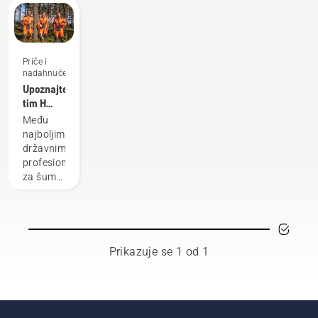
Priče i
nadahnuće
Upoznajte
tim H
tvrtke
Među
Husqvarna–
najboljim
naše
državnim
najzahtjevnije
profesionalcima
korisnike
za šume
i parkove
složili
smo
globalnu
grupu
Prikazuje se 1 od 1
iznimno
vještih i
cijenjenih
izaslanika.