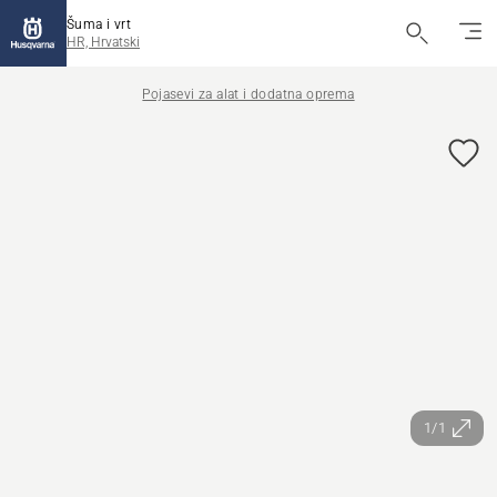
Šuma i vrt
HR, Hrvatski
Pojasevi za alat i dodatna oprema
1/1