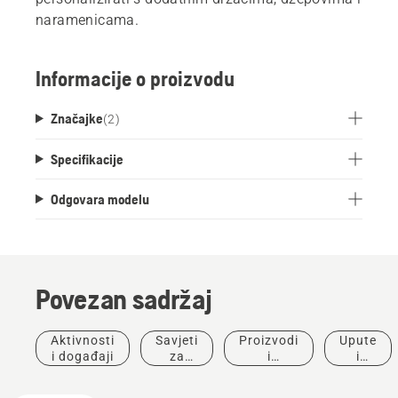
naramenicama.
Informacije o proizvodu
Značajke
(
2
)
Specifikacije
Odgovara modelu
Povezan sadržaj
Aktivnosti
Savjeti
Proizvodi
Upute
i događaji
za
i
i
kupnju
inovacije
vodiči