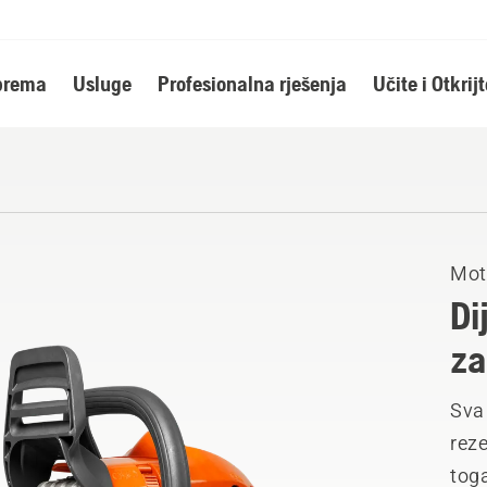
oprema
Usluge
Profesionalna rješenja
Učite i Otkrijt
Mot
Di
za
Sva 
reze
tog