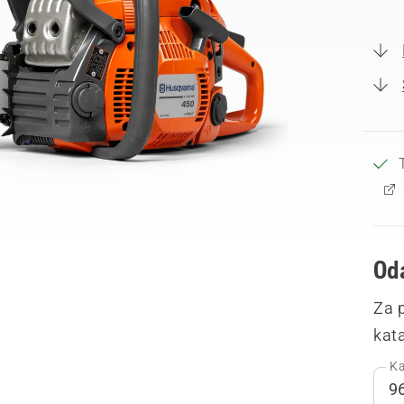
Oda
Za 
kata
Ka