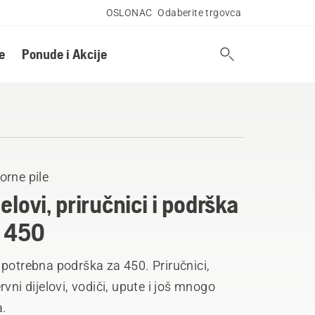
OSLONAC
Odaberite trgovca
e
Ponude i Akcije
orne pile
jelovi, priručnici i podrška
 450
potrebna podrška za 450. Priručnici,
rvni dijelovi, vodiči, upute i još mnogo
a.