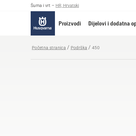
Šuma i vrt
–
HR, Hrvatski
Proizvodi
Dijelovi i dodatna 
Početna stranica
Podrška
450