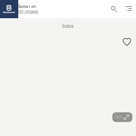
Šuma i vrt
HR, Hrvatski
Sjekire
1/1