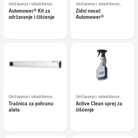
Održavanje i skladištenje
Održavanje i skladištenje
više
više
robotske kosilice
robotske kosilice
Automower® Kit za
Zidni nosač
detalja
detalja
održavanje i čišćenje
Automower®
o
o
Automower®
Zidni
Kit
nosač
za
Automower®
održavanje
i
čišćenje
Pogledajte
Pogledajte
Održavanje i skladištenje
Održavanje i skladištenje
više
više
robotske kosilice
robotske kosilice
Tračnica za pohranu
Active Clean sprej za
detalja
detalja
alata
čišćenje
o
o
Tračnica
Active
za
Clean
pohranu
sprej