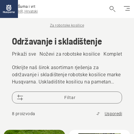
Šuma i vrt
HR, Hrvatski
Za robotske kosilice
Održavanje i skladištenje
Prikaži sve
Noževi za robotske kosilice
Kompleti kota
Otkrijte naš širok asortiman rješenja za
održavanje i skladištenje robotske kosilice marke
Husqvarna. Uskladištite kosilicu na pametan
način i održavajte je u dobrom stanju za sljedeću
sezonu.
Filtar
8 proizvoda
Usporedi
Učitaj