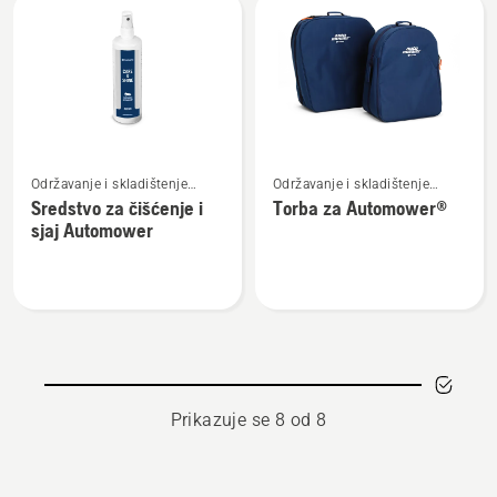
alata
za
čišćenje
Pogledajte
Pogledajte
Održavanje i skladištenje
Održavanje i skladištenje
više
više
robotske kosilice
robotske kosilice
Sredstvo za čišćenje i
Torba za Automower®
detalja
detalja
sjaj Automower
o
o
Sredstvo
Torba
za
za
čišćenje
Automower®
i
sjaj
Automower
Prikazuje se 8 od 8