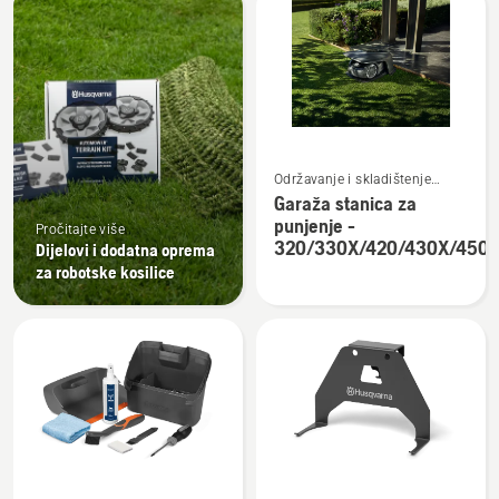
sve
proizvode
Pogledajte
Održavanje i skladištenje
više
robotske kosilice
Garaža stanica za
detalja
punjenje -
Pročitajte više
o
320/330X/420/430X/450
Dijelovi i dodatna oprema
Garaža
za robotske kosilice
stanica
za
punjenje
-
320/330X/420/430X/450X
Pogledajte
Pogledajte