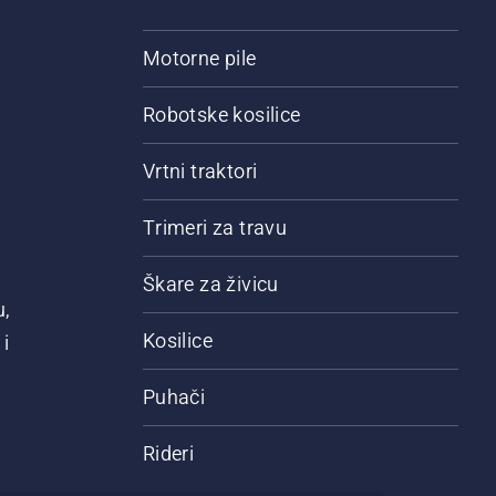
Motorne pile
Robotske kosilice
Vrtni traktori
Trimeri za travu
Škare za živicu
u,
Kosilice
i
Puhači
Rideri