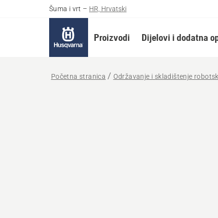
Šuma i vrt
–
HR, Hrvatski
Proizvodi
Dijelovi i dodatna 
Početna stranica
Održavanje i skladištenje robotsk