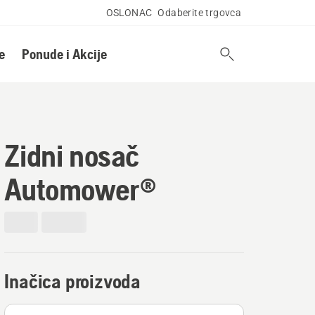
OSLONAC
Odaberite trgovca
e
Ponude i Akcije
Zidni nosač
Automower®
Inačica proizvoda