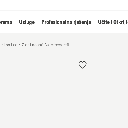
oprema
Usluge
Profesionalna rješenja
Učite i Otkrijt
e kosilice
Zidni nosač Automower®