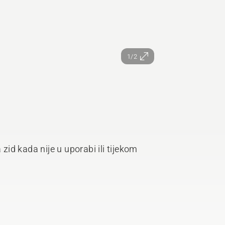
1/2
id kada nije u uporabi ili tijekom