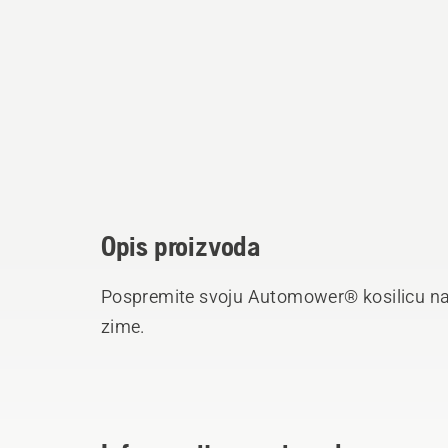
Opis proizvoda
Pospremite svoju Automower® kosilicu na z
zime.