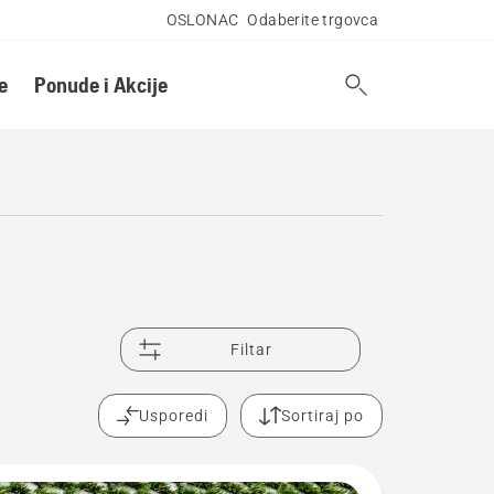
OSLONAC
Odaberite trgovca
e
Ponude i Akcije
Filtar
Usporedi
Sortiraj po