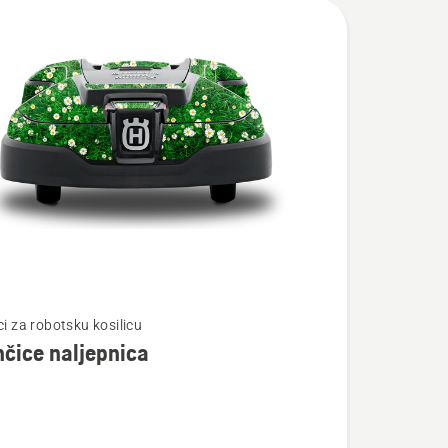
te
ci za robotsku kosilicu
nčice naljepnica
ce