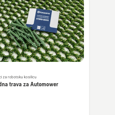
te
ci za robotsku kosilicu
idna trava za Automower