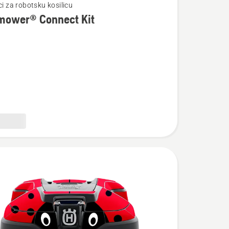
ci za robotsku kosilicu
mower® Connect Kit
wer®