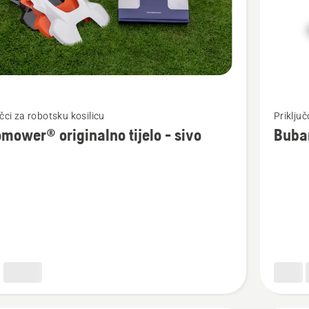
jte
Pogledaj
učci za robotsku kosilicu
Priključ
više
mower® originalno tijelo - sivo
Buba
detalja
o
ower®
Bubama
lno
naljepni
(105/30