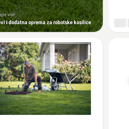
za
Automo
ajte više
ovi i dodatna oprema za robotske kosilice
jte
Pogledaj