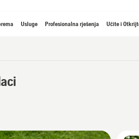
oprema
Usluge
Profesionalna rješenja
Učite i Otkrijt
aci
j