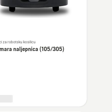
te
ci za robotsku kosilicu
mara naljepnica (105/305)
ra
ca
5)