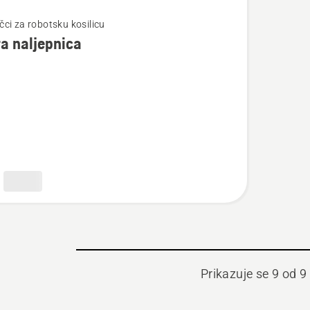
jte
učci za robotsku kosilicu
a naljepnica
ica
Prikazuje se 9 od 9