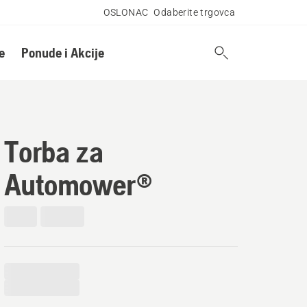
OSLONAC
Odaberite trgovca
e
Ponude i Akcije
Torba za
Automower®