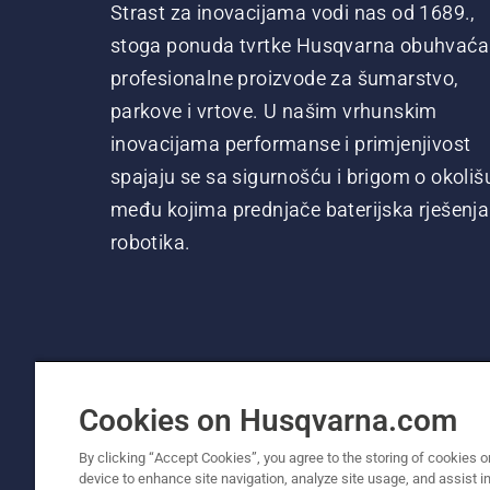
Strast za inovacijama vodi nas od 1689.,
stoga ponuda tvrtke Husqvarna obuhvaća
profesionalne proizvode za šumarstvo,
parkove i vrtove. U našim vrhunskim
inovacijama performanse i primjenjivost
spajaju se sa sigurnošću i brigom o okoliš
među kojima prednjače baterijska rješenja 
robotika.
Cookies on Husqvarna.com
By clicking “Accept Cookies”, you agree to the storing of cookies o
device to enhance site navigation, analyze site usage, and assist in