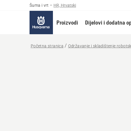
Šuma i vrt
–
HR, Hrvatski
Proizvodi
Dijelovi i dodatna 
Početna stranica
Održavanje i skladištenje robotsk