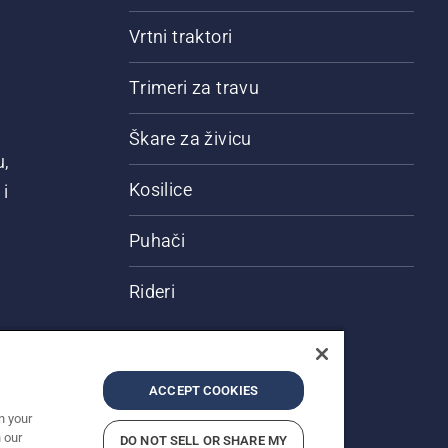
Vrtni traktori
Trimeri za travu
Škare za živicu
u,
Kosilice
i
Puhači
Rideri
ACCEPT COOKIES
n your
 our
DO NOT SELL OR SHARE MY