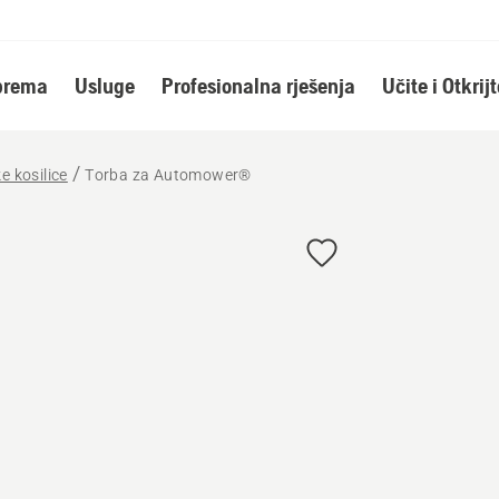
oprema
Usluge
Profesionalna rješenja
Učite i Otkrijt
e kosilice
Torba za Automower®