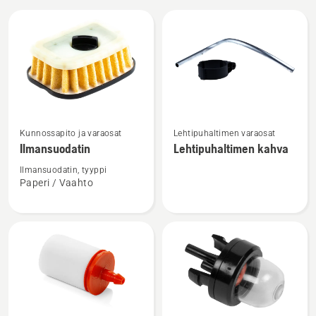
Kaikki
tuotteet
Katso
Katso
Kunnossapito ja varaosat
Lehtipuhaltimen varaosat
lisätietoja
lisätietoja
Ilmansuodatin
Lehtipuhaltimen kahva
tuotteesta
tuotteesta
Ilmansuodatin
Lehtipuhaltimen
Ilmansuodatin, tyyppi
Paperi / Vaahto
kahva