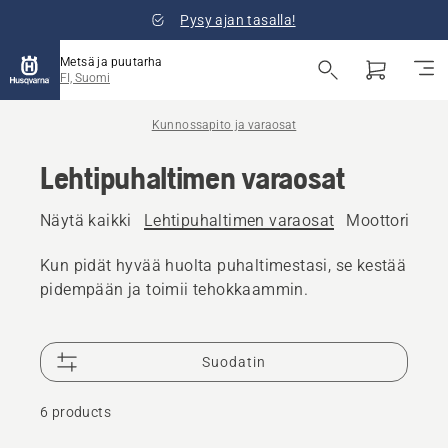
Pysy ajan tasalla!
Metsä ja puutarha
FI, Suomi
Kunnossapito ja varaosat
Lehtipuhaltimen varaosat
Näytä kaikki
Lehtipuhaltimen varaosat
Moottorisaha
Kun pidät hyvää huolta puhaltimestasi, se kestää
pidempään ja toimii tehokkaammin.
Suodatin
6 products