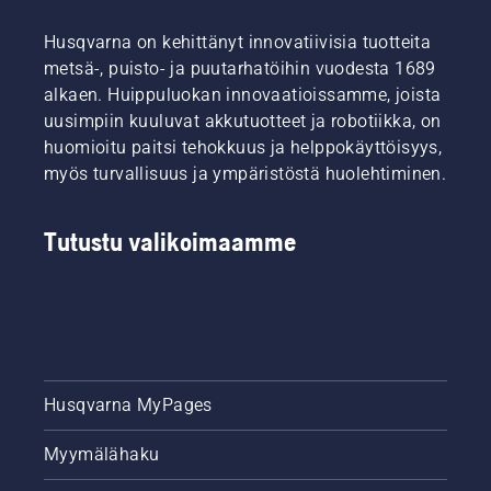
Husqvarna on kehittänyt innovatiivisia tuotteita
metsä-, puisto- ja puutarhatöihin vuodesta 1689
alkaen. Huippuluokan innovaatioissamme, joista
uusimpiin kuuluvat akkutuotteet ja robotiikka, on
huomioitu paitsi tehokkuus ja helppokäyttöisyys,
myös turvallisuus ja ympäristöstä huolehtiminen.
Tutustu valikoimaamme
Husqvarna MyPages
Myymälähaku