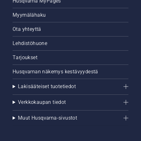
Husqvarna MyPages
Myymälähaku
Ota yhteyttä
Lehdistöhuone
Tarjoukset
Husqvarnan näkemys kestävyydestä
Lakisääteiset tuotetiedot
Verkkokaupan tiedot
Muut Husqvarna-sivustot