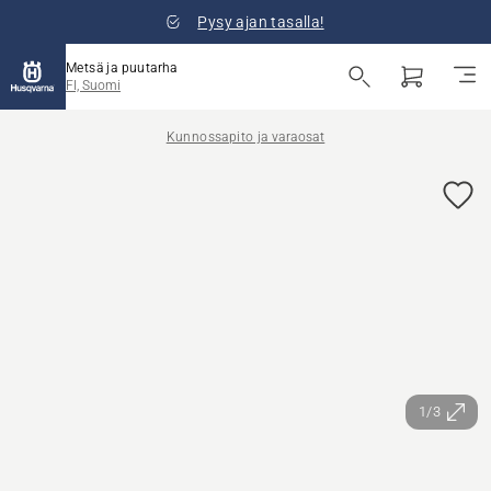
Pysy ajan tasalla!
Metsä ja puutarha
FI, Suomi
Kunnossapito ja varaosat
1/3