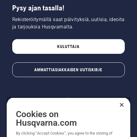
Pysy ajan tasalla!
Rekisteröitymällä saat päivityksiä, uutisia, ideoita
ja tarjouksia Husqvarnalta.
KULUTTAJA
AMMATTIASIAKKAIDEN UUTISKIRJE
Cookies on
Husqvarna.com
By clicking “Accept Cookies”, you agree to the storing of
© Husqvarna AB (publ). Kaikki oikeudet pidätetään.