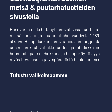
tiimimme,
metsä & puutarhatuotteiden
joka
edustaa
sivustolla
tuotteidemme
vaativimpia
käyttäjiä.
Husqvarna on kehittänyt innovatiivisia tuotteita
metsä-, puisto- ja puutarhatöihin vuodesta 1689
alkaen. Huippuluokan innovaatioissamme, joista
uusimpiin kuuluvat akkutuotteet ja robotiikka, on
huomioitu paitsi tehokkuus ja helppokäyttöisyys,
myös turvallisuus ja ympäristöstä huolehtiminen.
Tutustu valikoimaamme