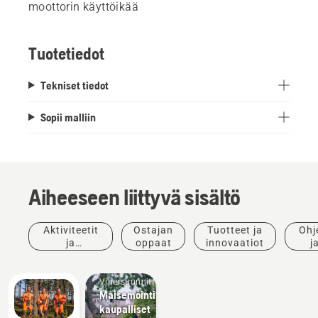
moottorin käyttöikää
Tuotetiedot
Tekniset tiedot
Sopii malliin
Aiheeseen liittyvä sisältö
Aktiviteetit
Ostajan
Tuotteet ja
Ohj
ja
oppaat
innovaatiot
j
tapahtumat
opp
Vihersuunnittelu
Maisemointivälineet,
kaupalliset