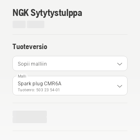
NGK Sytytystulppa
Tuoteversio
Sopii malliin
Malli
Spark plug CMR6A
Tuotenro: 503 23 54‑01