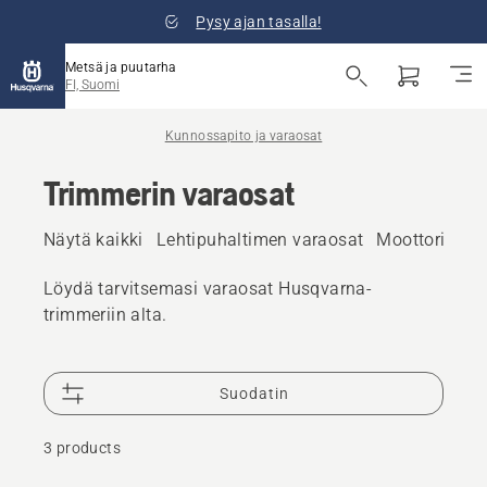
Pysy ajan tasalla!
Metsä ja puutarha
FI, Suomi
Kunnossapito ja varaosat
Trimmerin varaosat
Näytä kaikki
Lehtipuhaltimen varaosat
Moottorisaha
Löydä tarvitsemasi varaosat Husqvarna-
trimmeriin alta.
Suodatin
3 products