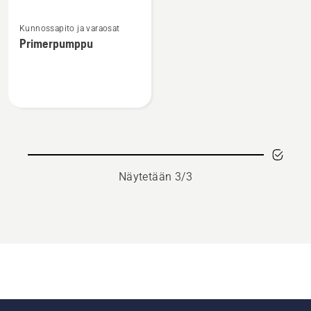
Katso
Kunnossapito ja varaosat
lisätietoja
Primerpumppu
tuotteesta
Primerpumppu
Näytetään 3/3