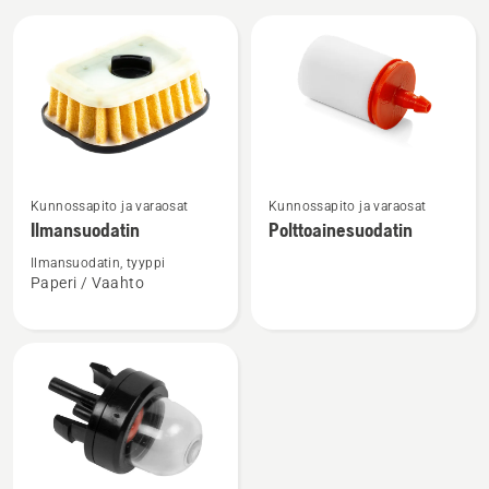
Kaikki
tuotteet
Katso
Katso
Kunnossapito ja varaosat
Kunnossapito ja varaosat
lisätietoja
lisätietoja
Ilmansuodatin
Polttoainesuodatin
tuotteesta
tuotteesta
Ilmansuodatin
Polttoainesuodatin
Ilmansuodatin, tyyppi
Paperi / Vaahto