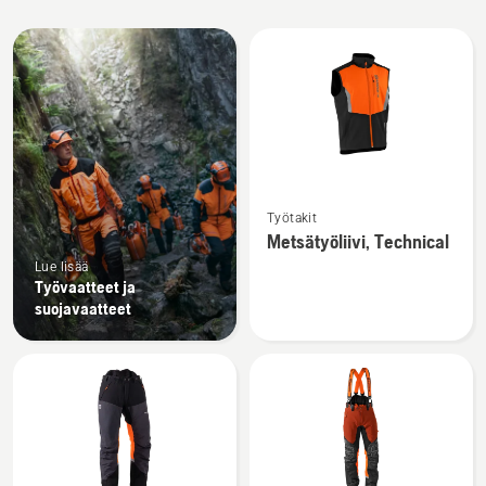
Kaikki
tuotteet
Katso
Työtakit
lisätietoja
Metsätyöliivi, Technical
tuotteesta
Lue lisää
Metsätyöliivi,
Työvaatteet ja
Technical
suojavaatteet