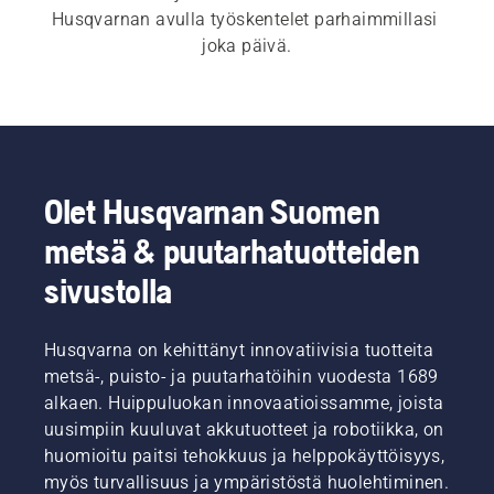
Husqvarnan avulla työskentelet parhaimmillasi 
joka päivä.
Olet Husqvarnan Suomen
metsä & puutarhatuotteiden
sivustolla
Husqvarna on kehittänyt innovatiivisia tuotteita
metsä-, puisto- ja puutarhatöihin vuodesta 1689
alkaen. Huippuluokan innovaatioissamme, joista
uusimpiin kuuluvat akkutuotteet ja robotiikka, on
huomioitu paitsi tehokkuus ja helppokäyttöisyys,
myös turvallisuus ja ympäristöstä huolehtiminen.