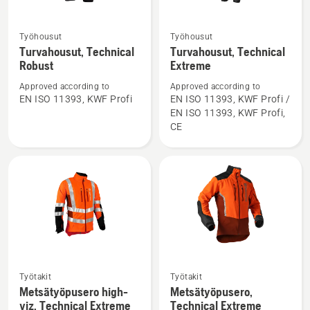
Työhousut
Työhousut
Katso
Katso
Turvahousut, Technical
Turvahousut, Technical
lisätietoja
lisätietoja
Robust
Extreme
tuotteesta
tuotteesta
Approved according to
Approved according to
Turvahousut,
Turvahousut,
EN ISO 11393, KWF Profi
EN ISO 11393, KWF Profi /
Technical
Technical
EN ISO 11393, KWF Profi,
Robust
Extreme
CE
Katso
Katso
Työtakit
Työtakit
lisätietoja
lisätietoja
Metsätyöpusero high-
Metsätyöpusero,
viz, Technical Extreme
Technical Extreme
tuotteesta
tuotteesta