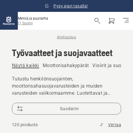
Pysy ajan tasalla!
Metsä ja puutarha
FI, Suomi
Aloitussivu
Työvaatteet ja suojavaatteet
Näytä kaikki
Moottorisahakypärät
Visiirit ja suojalasi
Tutustu henkilönsuojainten,
moottorisahasuojavarusteiden ja muiden
varusteiden valikoimaamme. Luotettavat ja
laadukkaat ratkaisut varmistavat, että olet
valmis kaikkiin haasteisiin.
Suodatin
120 products
Vertaa