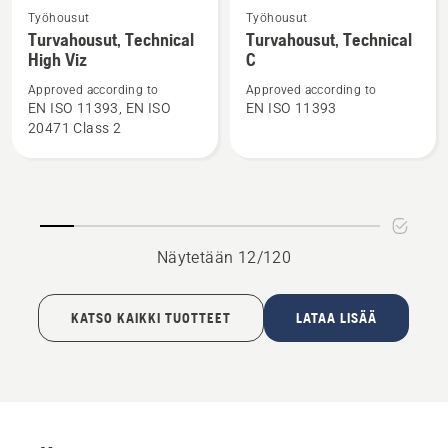
Katso
Katso
Työhousut
Työhousut
lisätietoja
lisätietoja
Turvahousut, Technical
Turvahousut, Technical
High Viz
C
tuotteesta
tuotteesta
Turvahousut,
Turvahousut,
Approved according to
Approved according to
Technical
Technical
EN ISO 11393, EN ISO
EN ISO 11393
20471 Class 2
High
C
Viz
Näytetään 12/120
KATSO KAIKKI TUOTTEET
LATAA LISÄÄ