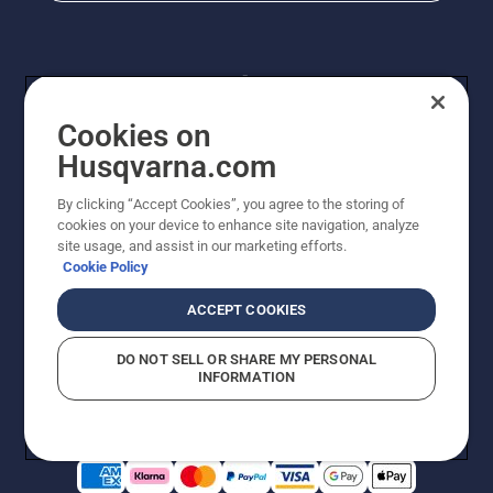
Cookies on
Husqvarna.com
By clicking “Accept Cookies”, you agree to the storing of
© Husqvarna AB (publ). Kaikki oikeudet pidätetään.
cookies on your device to enhance site navigation, analyze
Hinnat ovat suositushintoja. Varaamme oikeudet
site usage, and assist in our marketing efforts.
hintamuutoksiin, kirjoitus- ja sisältövirheisiin. Sivusto
Cookie Policy
pyritään pitämään mahdollisimman ajantasaisena ja
virheettömänä. Kaikki luetellut hinnat ovat
ACCEPT COOKIES
suositushintoja (sis. alv), ellei tuotetta voi ostaa
suoraan verkkosivustoltamme.
DO NOT SELL OR SHARE MY PERSONAL
Evästekäytäntö
Käyttöehdot
Tietosuojailmoitus
Tiedot
INFORMATION
Epäillyistä rikkomuksista ilmoittaminen