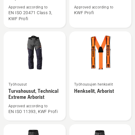
Metsätyöpusero
Metsätyöpusero,
Approved according to
Approved according to
high-
Technical
EN ISO 20471 Class 3,
KWF Profi
KWF Profi
viz,
Extreme
Technical
Extreme
Katso
Katso
Työhousut
Työhousujen henkselit
lisätietoja
lisätietoja
Turvahousut, Technical
Henkselit, Arborist
tuotteesta
tuotteesta
Extreme Arborist
Turvahousut,
Henkselit,
Approved according to
Technical
Arborist
EN ISO 11393, KWF Profi
Extreme
Arborist