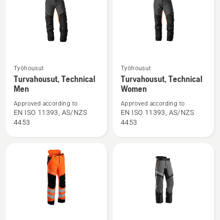
Katso
Katso
Työhousut
Työhousut
lisätietoja
lisätietoja
Turvahousut, Technical
Turvahousut, Technical
Men
Women
tuotteesta
tuotteesta
Turvahousut,
Turvahousut,
Approved according to
Approved according to
Technical
Technical
EN ISO 11393, AS/NZS
EN ISO 11393, AS/NZS
4453
4453
Men
Women