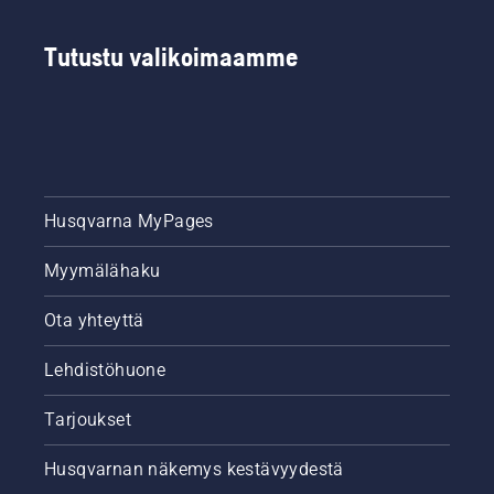
Tutustu valikoimaamme
Husqvarna MyPages
Myymälähaku
Ota yhteyttä
Lehdistöhuone
Tarjoukset
Husqvarnan näkemys kestävyydestä