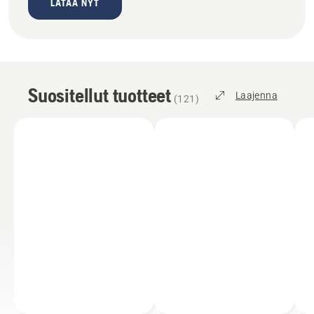
LATAA NYT
Suositellut tuotteet
Laajenna
(
121
)