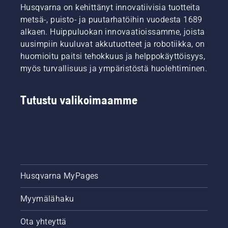
Husqvarna on kehittänyt innovatiivisia tuotteita
metsä-, puisto- ja puutarhatöihin vuodesta 1689
alkaen. Huippuluokan innovaatioissamme, joista
uusimpiin kuuluvat akkutuotteet ja robotiikka, on
huomioitu paitsi tehokkuus ja helppokäyttöisyys,
myös turvallisuus ja ympäristöstä huolehtiminen.
Tutustu valikoimaamme
Husqvarna MyPages
Myymälähaku
Ota yhteyttä