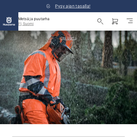
Pysy ajan tasalla!
Metsä ja puutarha
FI, Suomi
Opi uutta