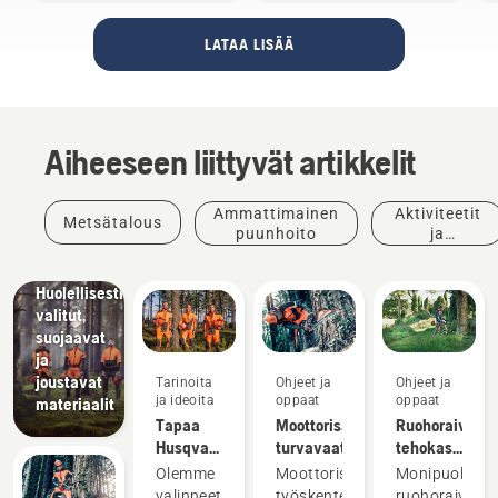
LATAA LISÄÄ
Aiheeseen liittyvät artikkelit
Tuotteet
ja
Ammattimainen
Aktiviteetit
Metsätalous
innovaatiot
puunhoito
ja
Husqvarna-
tapahtumat
suojavaatteet:
Huolellisesti
valitut,
suojaavat
ja
joustavat
Tarinoita
Ohjeet ja
Ohjeet ja
ja ideoita
oppaat
oppaat
materiaalit
Tapaa
Moottorisahan
Ruohoraivurin
Husqvarnan
turvavaatimukset
tehokas
H-tiimi –
käyttö
Olemme
Moottorisahalla
Monipuolinen
tuotteidemme
valinneet
työskentely
ruohoraivuri