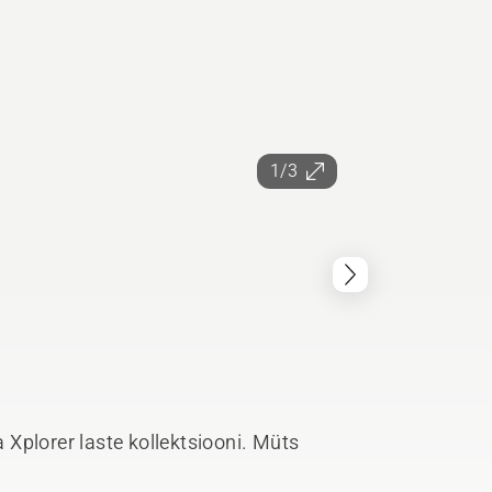
1/3
Xplorer laste kollektsiooni. Müts