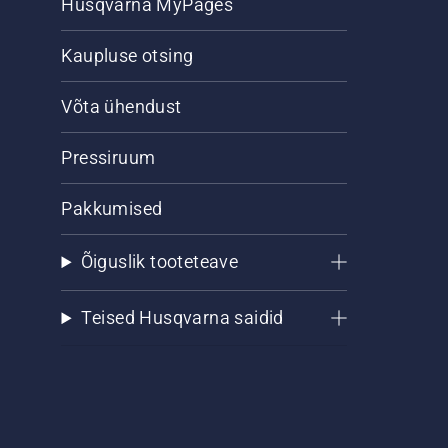
Husqvarna MyPages
Kaupluse otsing
Võta ühendust
Pressiruum
Pakkumised
Õiguslik tooteteave
Teised Husqvarna saidid