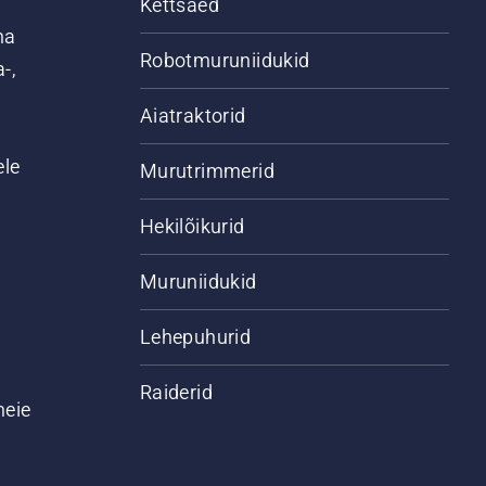
Kettsaed
na
Robotmuruniidukid
-,
Aiatraktorid
ele
Murutrimmerid
Hekilõikurid
Muruniidukid
Lehepuhurid
Raiderid
meie