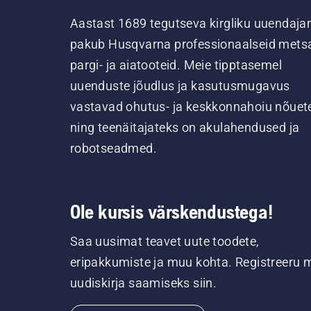
Aastast 1689 tegutseva kirgliku uuendaja
pakub Husqvarna professionaalseid metsa
pargi- ja aiatooteid. Meie tipptasemel
uuenduste jõudlus ja kasutusmugavus
vastavad ohutus- ja keskkonnahoiu nõuet
ning teenäitajateks on akulahendused ja
robotseadmed.
Ole kursis värskendustega!
Saa uusimat teavet uute toodete,
eripakkumiste ja muu kohta. Registreeru 
uudiskirja saamiseks siin.