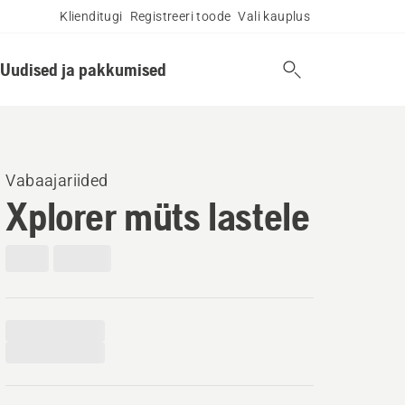
Klienditugi
Registreeri toode
Vali kauplus
Uudised ja pakkumised
Vabaajariided
Xplorer müts lastele