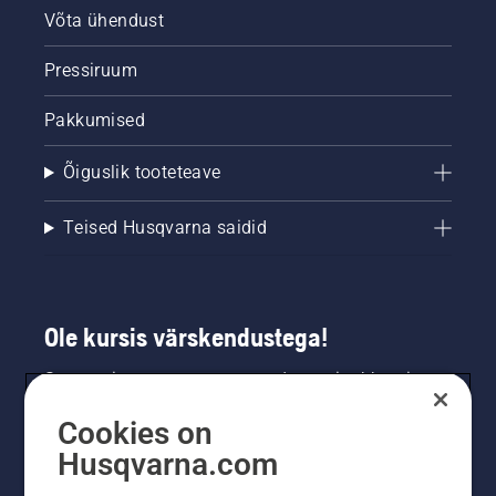
tüügas
Võta ühendust
tüve
lähedalt
Pressiruum
maha.
Pakkumised
Õiguslik tooteteave
Teised Husqvarna saidid
Ole kursis värskendustega!
Saa uusimat teavet uute toodete, eripakkumiste
ja muu kohta. Registreeru meie uudiskirja
Cookies on
saamiseks siin.
Husqvarna.com
LIITU UUDISKIRJAGA