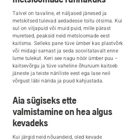
Talvel on tavaline, et näljased jänesed ja
metskitsed tulevad aedadesse toitu otsima. Kui
sul on viljapuid või muid puid, mille pärast
muretsed, peaksid neid metsloomade eest
kaitsma. Selleks pane tüve ümber kas plastvõrk
või midagi sarnast ja seda soovitatavalt enne
lume tulekut. Keri see nagu nöör ümber puu –
kaitsevõrgu ja tüve vaheline õhuruum kaitseb
jäneste ja teiste näriliste eest ega lase neil
võrgust läbi närida ja puud kahjustada.
Aia sügiseks ette
valmistamine on hea algus
kevadeks
Kui järgid neid nõuandeid, oled kevade