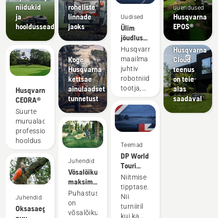
Tooted ja
niidukid
roheliste
uuendused
uuendused
ja
linnade
Husqvarna
Uudised
Kontrollige,
hooldusseadmed
jaoks
EPOS®
Ülim
kas
jõudlus
EPOS®
murul
Husqvarna
Husqvarna,
tasub
Koge
Cloud
maailma
end alati
Husqvarna
teenus
juhtiv
ära
kettsae
on teie
robotniidukite
ainulaadset
aias
tootja,
Husqvarna
tunnetust
saadaval
teatab
CEORA®
uhkusega
Suurte
oma
murualade
partnerlusest
professionaalne
legendaarse
hooldus
Teemad
jalgpalliklubi
DP World
Liverpool
Juhendid
Touri
FC-ga.
Võsalõikurist
ametlik
Niitmise
maksimumi
robotniidukite
tipptase.
võtmine
Puhastustöödel
partner
Nii
Juhendid
on
turniiril
Oksasaega
võsalõikur
kui ka
puu