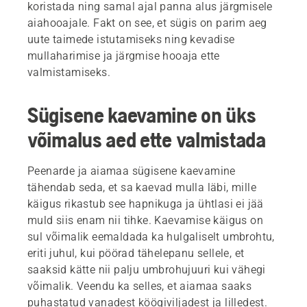
koristada ning samal ajal panna alus järgmisele
aiahooajale. Fakt on see, et sügis on parim aeg
uute taimede istutamiseks ning kevadise
mullaharimise ja järgmise hooaja ette
valmistamiseks.
Sügisene kaevamine on üks
võimalus aed ette valmistada
Peenarde ja aiamaa sügisene kaevamine
tähendab seda, et sa kaevad mulla läbi, mille
käigus rikastub see hapnikuga ja ühtlasi ei jää
muld siis enam nii tihke. Kaevamise käigus on
sul võimalik eemaldada ka hulgaliselt umbrohtu,
eriti juhul, kui pöörad tähelepanu sellele, et
saaksid kätte nii palju umbrohujuuri kui vähegi
võimalik. Veendu ka selles, et aiamaa saaks
puhastatud vanadest köögiviljadest ja lilledest.