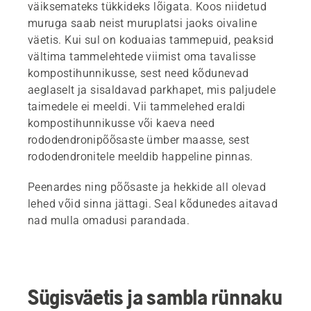
väiksemateks tükkideks lõigata. Koos niidetud
muruga saab neist muruplatsi jaoks oivaline
väetis. Kui sul on koduaias tammepuid, peaksid
vältima tammelehtede viimist oma tavalisse
kompostihunnikusse, sest need kõdunevad
aeglaselt ja sisaldavad parkhapet, mis paljudele
taimedele ei meeldi. Vii tammelehed eraldi
kompostihunnikusse või kaeva need
rododendronipõõsaste ümber maasse, sest
rododendronitele meeldib happeline pinnas.
Peenardes ning põõsaste ja hekkide all olevad
lehed võid sinna jättagi. Seal kõdunedes aitavad
nad mulla omadusi parandada.
Sügisväetis ja sambla rünnaku