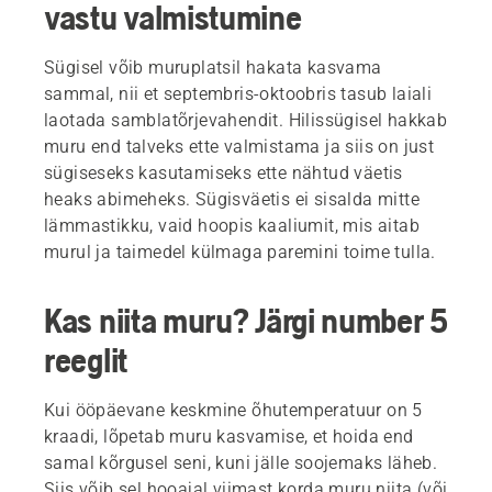
vastu valmistumine
Sügisel võib muruplatsil hakata kasvama
sammal, nii et septembris-oktoobris tasub laiali
laotada samblatõrjevahendit. Hilissügisel hakkab
muru end talveks ette valmistama ja siis on just
sügiseseks kasutamiseks ette nähtud väetis
heaks abimeheks. Sügisväetis ei sisalda mitte
lämmastikku, vaid hoopis kaaliumit, mis aitab
murul ja taimedel külmaga paremini toime tulla.
Kas niita muru? Järgi number 5
reeglit
Kui ööpäevane keskmine õhutemperatuur on 5
kraadi, lõpetab muru kasvamise, et hoida end
samal kõrgusel seni, kuni jälle soojemaks läheb.
Siis võib sel hooajal viimast korda muru niita (või