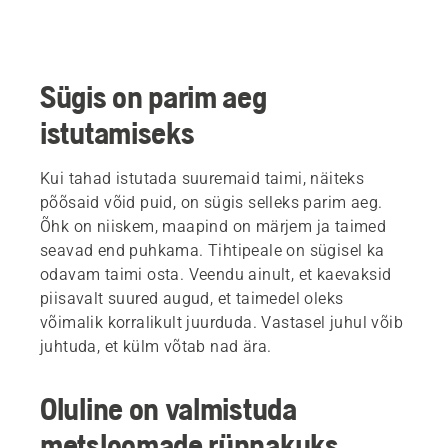
Sügis on parim aeg
istutamiseks
Kui tahad istutada suuremaid taimi, näiteks
põõsaid võid puid, on sügis selleks parim aeg.
Õhk on niiskem, maapind on märjem ja taimed
seavad end puhkama. Tihtipeale on sügisel ka
odavam taimi osta. Veendu ainult, et kaevaksid
piisavalt suured augud, et taimedel oleks
võimalik korralikult juurduda. Vastasel juhul võib
juhtuda, et külm võtab nad ära.
Oluline on valmistuda
metsloomade rünnakuks