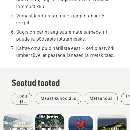
lämmastikku.
Viimast korda muru niites järgi number 5
reeglit.
Sügis on parim aeg suuremate taimede, nt
puude ja põõsaste istutamiseks.
Kaitse oma puid näriliste eest – keri plastvõrk
ümber tüve, et peatada jänesed ja metskitsed.
Seotud tooted
Kodu
P
Maastikuhooldus
Metsandus
ja
Kohalikud
aed
omavalitsused
Haljastus-
ja
Spordiklubid
Spordiväljakute
muruhooldusseadmed
Tooted ja