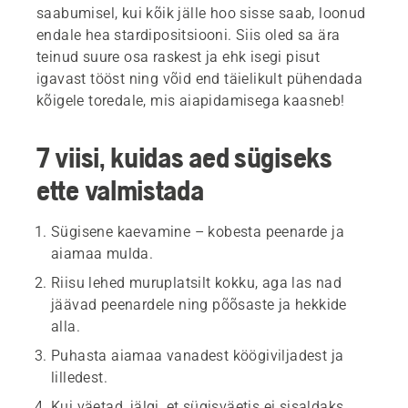
saabumisel, kui kõik jälle hoo sisse saab, loonud
endale hea stardipositsiooni. Siis oled sa ära
teinud suure osa raskest ja ehk isegi pisut
igavast tööst ning võid end täielikult pühendada
kõigele toredale, mis aiapidamisega kaasneb!
7 viisi, kuidas aed sügiseks
ette valmistada
Sügisene kaevamine – kobesta peenarde ja
aiamaa mulda.
Riisu lehed muruplatsilt kokku, aga las nad
jäävad peenardele ning põõsaste ja hekkide
alla.
Puhasta aiamaa vanadest köögiviljadest ja
lilledest.
Kui väetad, jälgi, et sügisväetis ei sisaldaks