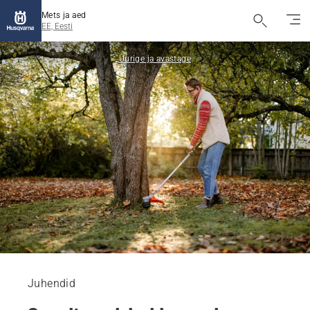
Mets ja aed
EE, Eesti
Uurige ja avastage
Juhendid