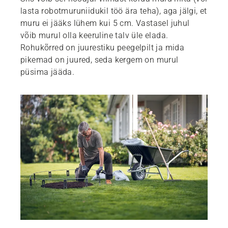
lasta robotmuruniidukil töö ära teha), aga jälgi, et
muru ei jääks lühem kui 5 cm. Vastasel juhul
võib murul olla keeruline talv üle elada.
Rohukõrred on juurestiku peegelpilt ja mida
pikemad on juured, seda kergem on murul
püsima jääda.