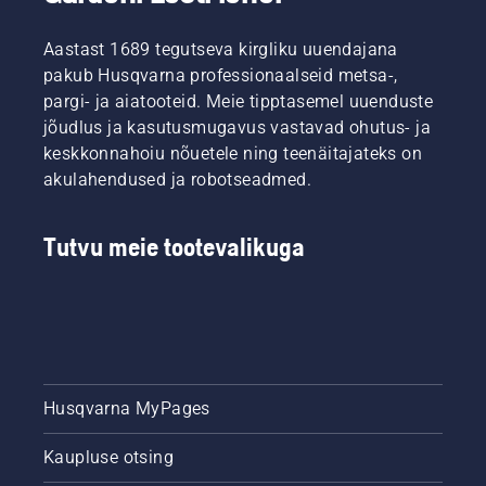
poolele
puutüve
Aastast 1689 tegutseva kirgliku uuendajana
lähedal
pakub Husqvarna professionaalseid metsa-,
väike
pargi- ja aiatooteid. Meie tipptasemel uuenduste
sisselõige.
See
jõudlus ja kasutusmugavus vastavad ohutus- ja
meetod
keskkonnahoiu nõuetele ning teenäitajateks on
aitab
akulahendused ja robotseadmed.
vältida
lõikeplaadi
kinnijäämist
Tutvu meie tootevalikuga
jämedamate
okste
saagimisel.
Järgmisena
lõigake
pealtpoolt
puutüvele
Husqvarna MyPages
pisut
lähemal.
Viimaks
Kaupluse otsing
saagige