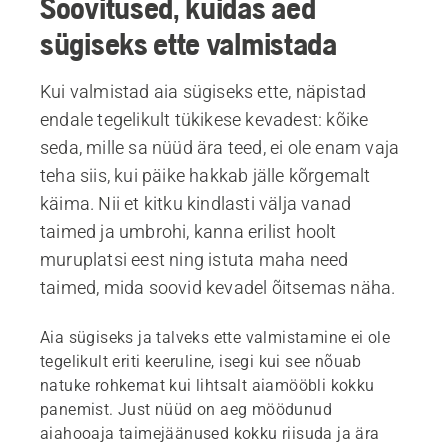
Soovitused, kuidas aed
sügiseks ette valmistada
Kui valmistad aia sügiseks ette, näpistad
endale tegelikult tükikese kevadest: kõike
seda, mille sa nüüd ära teed, ei ole enam vaja
teha siis, kui päike hakkab jälle kõrgemalt
käima. Nii et kitku kindlasti välja vanad
taimed ja umbrohi, kanna erilist hoolt
muruplatsi eest ning istuta maha need
taimed, mida soovid kevadel õitsemas näha.
Aia sügiseks ja talveks ette valmistamine ei ole
tegelikult eriti keeruline, isegi kui see nõuab
natuke rohkemat kui lihtsalt aiamööbli kokku
panemist. Just nüüd on aeg möödunud
aiahooaja taimejäänused kokku riisuda ja ära