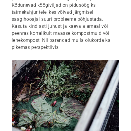
Kõdunevad köögiviljad on pidusöögiks
taimekahjuritele, kes võivad järgmisel
saagihooajal suuri probleeme põhjustada.
Kasuta kindlasti juhust ja kaeva aiamaal või
peenras korralikult maasse kompostmuld või
lehekompost. Nii parandad mulla olukorda ka
pikemas perspektiivis.