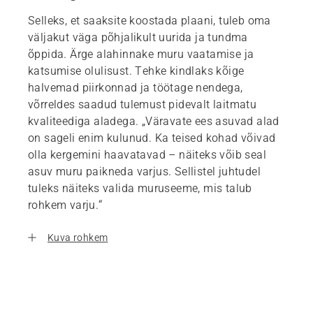
Selleks, et saaksite koostada plaani, tuleb oma
väljakut väga põhjalikult uurida ja tundma
õppida. Ärge alahinnake muru vaatamise ja
katsumise olulisust. Tehke kindlaks kõige
halvemad piirkonnad ja töötage nendega,
võrreldes saadud tulemust pidevalt laitmatu
kvaliteediga aladega. „Väravate ees asuvad alad
on sageli enim kulunud. Ka teised kohad võivad
olla kergemini haavatavad – näiteks võib seal
asuv muru paikneda varjus. Sellistel juhtudel
tuleks näiteks valida muruseeme, mis talub
rohkem varju.“
Kuva rohkem