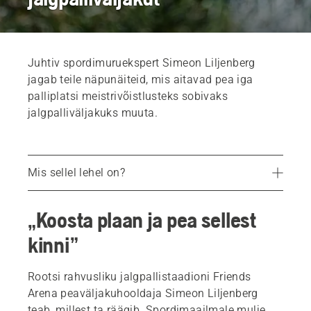
Juhtiv spordimuruekspert Simeon Liljenberg
jagab teile näpunäiteid, mis aitavad pea iga
palliplatsi meistrivõistlusteks sobivaks
jalgpalliväljakuks muuta.
Mis sellel lehel on?
Vaadake lisateavet Automower®-i kohta spordiklubidele
„Koosta plaan ja pea sellest
Kõik professionaalsed robotniidukid
kinni”
Rootsi rahvusliku jalgpallistaadioni Friends
Arena peaväljakuhooldaja Simeon Liljenberg
teab, millest ta räägib. Spordimaailmale mulje