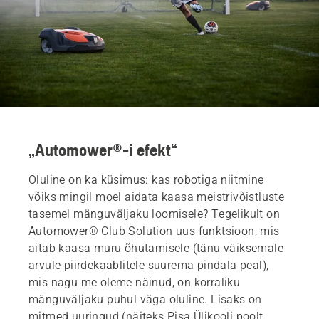
„Automower®-i efekt“
Oluline on ka küsimus: kas robotiga niitmine
võiks mingil moel aidata kaasa meistrivõistluste
tasemel mänguväljaku loomisele? Tegelikult on
Automower® Club Solution uus funktsioon, mis
aitab kaasa muru õhutamisele (tänu väiksemale
arvule piirdekaablitele suurema pindala peal),
mis nagu me oleme näinud, on korraliku
mänguväljaku puhul väga oluline. Lisaks on
mitmed uuringud (näiteks Pisa Ülikooli poolt