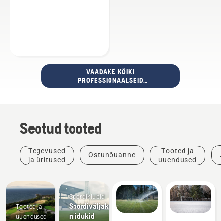
VAADAKE KÕIKI
PROFESSIONAALSEID
ROBOTNIIDUKEID
Seotud tooted
Tegevused
Tooted ja
Ostunõuanne
ja üritused
uuendused
Spordiklubid
Spordiväljakute
Tooted ja
niidukid
uuendused