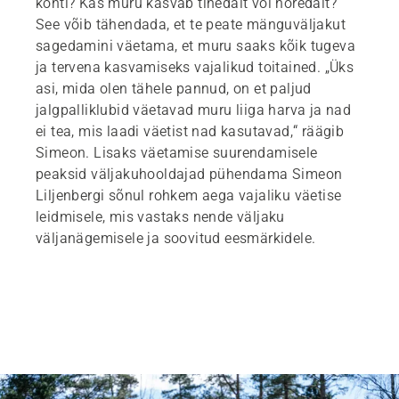
kohti? Kas muru kasvab tihedalt või hõredalt?
See võib tähendada, et te peate mänguväljakut
sagedamini väetama, et muru saaks kõik tugeva
ja tervena kasvamiseks vajalikud toitained. „Üks
asi, mida olen tähele pannud, on et paljud
jalgpalliklubid väetavad muru liiga harva ja nad
ei tea, mis laadi väetist nad kasutavad,“ räägib
Simeon. Lisaks väetamise suurendamisele
peaksid väljakuhooldajad pühendama Simeon
Liljenbergi sõnul rohkem aega vajaliku väetise
leidmisele, mis vastaks nende väljaku
väljanägemisele ja soovitud eesmärkidele.