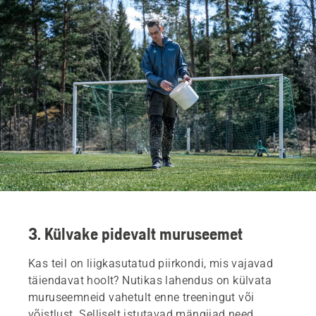
3. Külvake pidevalt muruseemet
Kas teil on liigkasutatud piirkondi, mis vajavad
täiendavat hoolt? Nutikas lahendus on külvata
muruseemneid vahetult enne treeningut või
võistlust. Selliselt istutavad mängijad need