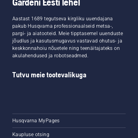
Gardeni Eesti lehel
koputavad.
üle
jalgpallistaadioni
Koos
maailma
Friends
Rootsi
mõõdetakse,
Arena
Aastast 1689 tegutseva kirgliku uuendajana
riikliku
et neid
peaväljakuhooldaja
jalgpallistaad
pakub Husqvarna professionaalseid metsa-,
oluliste
Simeon
Friends
võistluste
pargi- ja aiatooteid. Meie tipptasemel uuenduste
Liljenberg.
Arena
jaoks
Tulemused,
jõudlus ja kasutusmugavus vastavad ohutus- ja
peahooldajag
sobivaks
mida ta
keskkonnahoiu nõuetele ning teenäitajateks on
Simeon
saaks
ootab,
akulahendused ja robotseadmed.
Liljenbergiga
tunnistada.
saadakse
anname
peatselt
parimaid
läbi
Tutvu meie tootevalikuga
näpunäited
viidava
väljaku
katse
ettevalmistam
käigus,
et see
kus
kasvaks
väljaku
külma ja
ühte
lume
poolt
lahkudes
Husqvarna MyPages
niidetakse
jõudsasti
professionaalse
ja
Automower®
Kaupluse otsing
roheliselt.