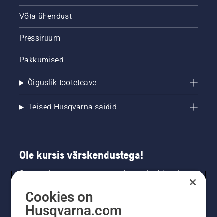
robotniidukiga
ja teist
Võta ühendust
poolt
murutraktoriga.
Pressiruum
Milline
annab
Pakkumised
parema
jalgpallimuru?
Õiguslik tooteteave
Teised Husqvarna saidid
Ole kursis värskendustega!
Saa uusimat teavet uute toodete, eripakkumiste
ja muu kohta. Registreeru meie uudiskirja
Cookies on
saamiseks siin.
Husqvarna.com