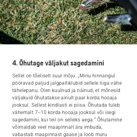
4. Õhutage väljakut sagedamini
Sellel on tõeliselt suur mõju. „Minu hinnangul
pööravad paljud jalgpalliklubid sellele liiga vähe
tähelepanu. Olen kuulnud ja näinud, et mõnesid
väljakuid õhutatakse ainult paar korda hooaja
jooksul. Sellest kindlasti ei piisa. Õhutada tuleb
vähemalt 7–10 korda hooaja jooksul või isegi
sagedamini, kui teil on selleks aega.“ Õhutamine
võimaldab veel maapinnalt ära imbuda,
vabastab maapinnast gaase ja loob muru