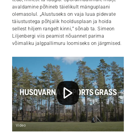
avaldamine põhineb täielikult mänguplaani
olemasolul. „Alustuseks on vaja luua pidevate
täiustustega põhjalik hooldusplaan ja hoida
sellest hiljem rangelt kinni,” sõnab ta. Simeon
Liljenbergi viis peamist nõuannet parima
võimaliku jalgpallimuru loomiseks on järgmised.
Video