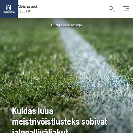
Mets ja aed
EE, Eesti
Uurige ja avastage
Kuidas luua
meistrivõistlusteks sobivat
jalgpalliväljakut