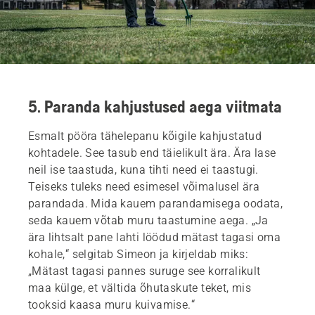
5. Paranda kahjustused aega viitmata
Esmalt pööra tähelepanu kõigile kahjustatud
kohtadele. See tasub end täielikult ära. Ära lase
neil ise taastuda, kuna tihti need ei taastugi.
Teiseks tuleks need esimesel võimalusel ära
parandada. Mida kauem parandamisega oodata,
seda kauem võtab muru taastumine aega. „Ja
ära lihtsalt pane lahti löödud mätast tagasi oma
kohale,“ selgitab Simeon ja kirjeldab miks:
„Mätast tagasi pannes suruge see korralikult
maa külge, et vältida õhutaskute teket, mis
tooksid kaasa muru kuivamise.“