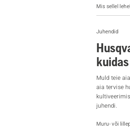
Mis sellel lehe
Nõuanded
Soovitatava
Juhendid
Husqva
kuidas
Muld teie aia
aia tervise 
kultiveerimi
juhendi.
Muru- või lill