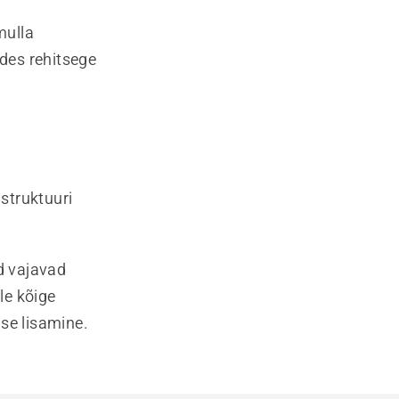
mulla
des rehitsege
 struktuuri
d vajavad
le kõige
se lisamine.