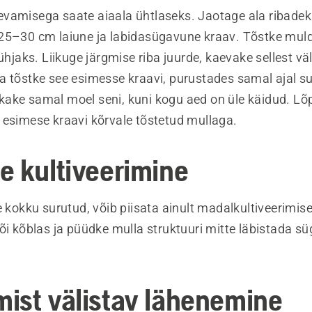
vamisega saate aiaala ühtlaseks. Jaotage ala ribadek
25–30 cm laiune ja labidasügavune kraav. Tõstke muld
tühjaks. Liikuge järgmise riba juurde, kaevake sellest v
a tõstke see esimesse kraavi, purustades samal ajal s
ake samal moel seni, kuni kogu aed on üle käidud. Lõp
 esimese kraavi kõrvale tõstetud mullaga.
e kultiveerimine
e kokku surutud, võib piisata ainult madalkultiveerimis
õi kõblas ja püüdke mulla struktuuri mitte läbistada s
ist välistav lähenemine