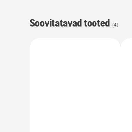
Soovitatavad tooted
(
4
)