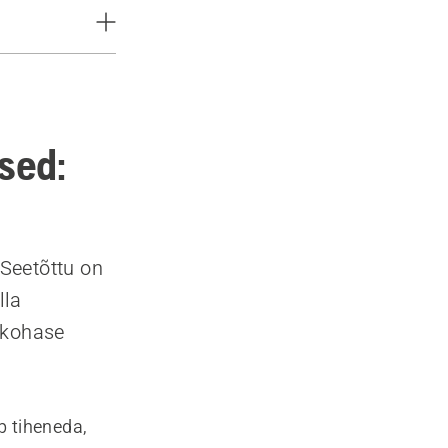
sed:
 Seetõttu on
lla
akohase
b tiheneda,