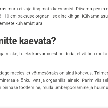
ras muru ei vaja tingimata kaevamist. Piisama peaks 
6–10 cm paksuse orgaanilise aine kihiga. Külvama asu
emnete külvamist ära.
mitte kaevata?
iga niiske, tuleks kaevamisest hoiduda, et vältida mulla
dage meeles, et võtmesõnaks on alati kohevus. Taime
neraale, õhku, vett ja orgaanilisi aineid. Parim viis sel
 pinnase töötlemine, mulla ümberpööramine ja huumu