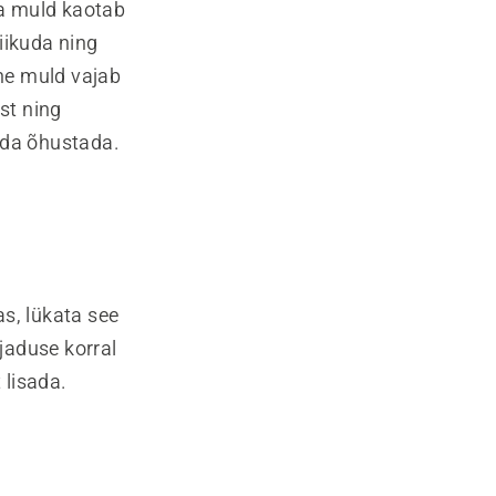
ja muld kaotab
liikuda ning
ne muld vajab
st ning
lda õhustada.
s, lükata see
jaduse korral
 lisada.