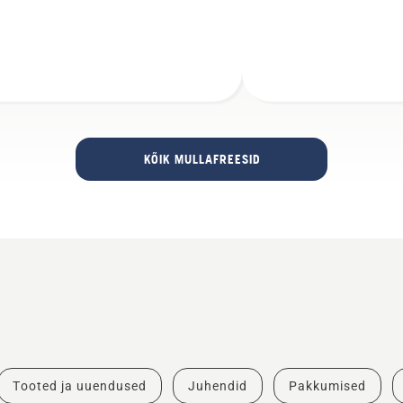
KÕIK MULLAFREESID
Tooted ja uuendused
Juhendid
Pakkumised