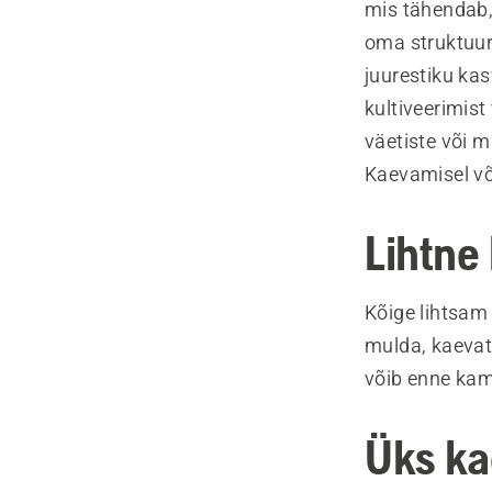
mis tähendab,
oma struktuuri
juurestiku ka
kultiveerimist
väetiste või 
Kaevamisel võ
Lihtne
Kõige lihtsam
mulda, kaevat
võib enne kam
Üks k