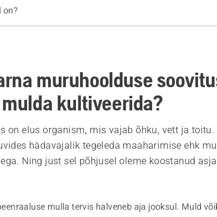
l on?
d tooted
rna muruhoolduse soovitu
 mulda kultiveerida?
s on elus organism, mis vajab õhku, vett ja toitu.
huvides hädavajalik tegeleda maaharimise ehk mu
sega. Ning just sel põhjusel oleme koostanud asj
epeenraaluse mulla tervis halveneb aja jooksul. Muld või