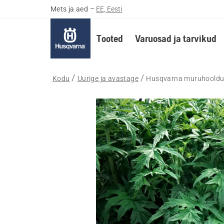
Mets ja aed
–
EE, Eesti
Tooted
Varuosad ja tarvikud
Kodu
Uurige ja avastage
Husqvarna muruhoolduse