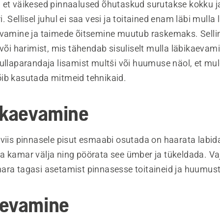
 et väikesed pinnaalused õhutaskud surutakse kokku 
. Sellisel juhul ei saa vesi ja toitained enam läbi mulla 
svamine ja taimede õitsemine muutub raskemaks. Selli
 või harimist, mis tähendab sisuliselt mulla läbikaevami
mullaparandaja lisamist multši või huumuse näol, et mu
ib kasutada mitmeid tehnikaid.
 kaevamine
 viis pinnasele pisut esmaabi osutada on haarata labida
a kamar välja ning pöörata see ümber ja tükeldada. Va
ara tagasi asetamist pinnasesse toitaineid ja huumust
aevamine