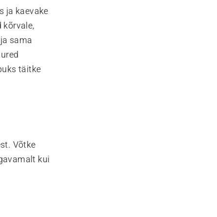
s ja kaevake
 kõrvale,
älja sama
uured
uks täitke
est. Võtke
ügavamalt kui