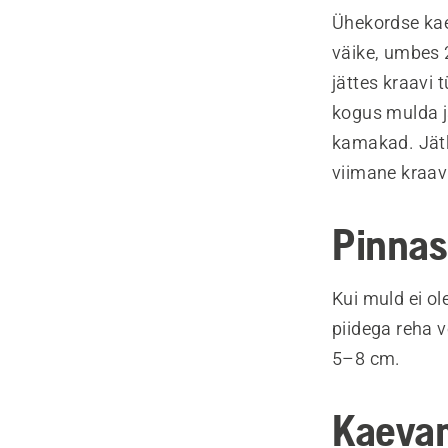
Ühekordse kae
väike, umbes 
jättes kraavi 
kogus mulda j
kamakad. Jätk
viimane kraav
Pinnas
Kui muld ei ol
piidega reha v
5–8 cm.
Kaevam