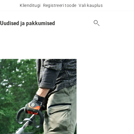
Klienditugi
Registreeri toode
Vali kauplus
Uudised ja pakkumised