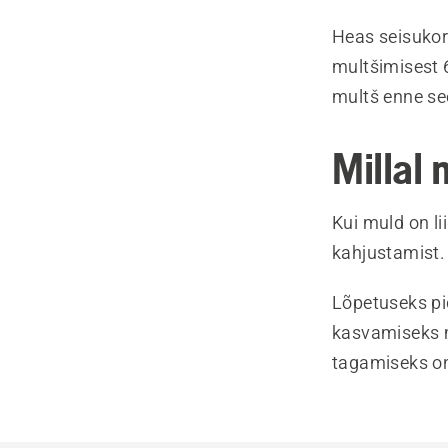
Heas seisukor
multšimisest 
multš enne se
Millal 
Kui muld on li
kahjustamist.
Lõpetuseks pi
kasvamiseks mi
tagamiseks on