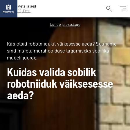
Mets ja aed
EE, Eesti
Uurige ja avastage
Kas otsid robotniidukit väikesesse aeda? Suuname
sind muretu muruhoolduse tagamiseks sobiliku
mudeli juurde.
Kuidas valida sobilik
robotniiduk väiksesesse
aeda?