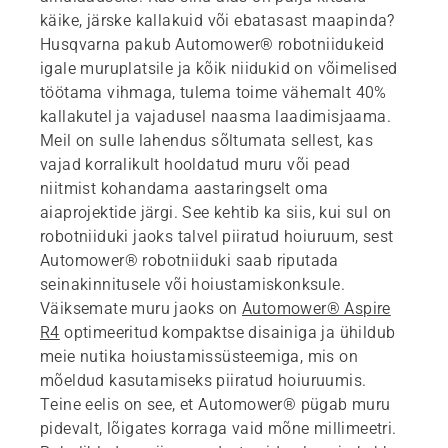
käike, järske kallakuid või ebatasast maapinda?
Husqvarna pakub Automower® robotniidukeid
igale muruplatsile ja kõik niidukid on võimelised
töötama vihmaga, tulema toime vähemalt 40%
kallakutel ja vajadusel naasma laadimisjaama.
Meil on sulle lahendus sõltumata sellest, kas
vajad korralikult hooldatud muru või pead
niitmist kohandama aastaringselt oma
aiaprojektide järgi. See kehtib ka siis, kui sul on
robotniiduki jaoks talvel piiratud hoiuruum, sest
Automower® robotniiduki saab riputada
seinakinnitusele või hoiustamiskonksule.
Väiksemate muru jaoks on
Automower® Aspire
R4
optimeeritud kompaktse disainiga ja ühildub
meie nutika hoiustamissüsteemiga, mis on
mõeldud kasutamiseks piiratud hoiuruumis.
Teine eelis on see, et Automower® pügab muru
pidevalt, lõigates korraga vaid mõne millimeetri.