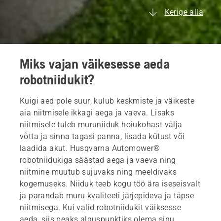
Kerige alla
Miks vajan väikesesse aeda
robotniidukit?
Kuigi aed pole suur, kulub keskmiste ja väikeste
aia niitmisele ikkagi aega ja vaeva. Lisaks
niitmisele tuleb muruniiduk hoiukohast välja
võtta ja sinna tagasi panna, lisada kütust või
laadida akut. Husqvarna Automower®
robotniidukiga säästad aega ja vaeva ning
niitmine muutub sujuvaks ning meeldivaks
kogemuseks. Niiduk teeb kogu töö ära iseseisvalt
ja parandab muru kvaliteeti järjepideva ja täpse
niitmisega. Kui valid robotniidukit väiksesse
aeda, siis peaks alguspunktiks olema sinu