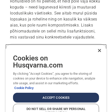
Rohulibled on nii peened, et neid pole vaja kokku
koguda – need lagunevad kiiresti ja muutuvad
looduslikuks väetiseks. See aitab murul püsida
lopsakas ja roheline ning on kasulik ka väikses
aias, kus pole ruumi kompostimiseks. Lisaks
põhiomadustele on sellel mitu lisafunktsiooni,
mis vastavad sinu konkreetsetele vajadustele.
Funktsioonid, millele
Cookies on
tähelepanu pöörata
Husqvarna.com
By clicking “Accept Cookies”, you agree to the storing of
Kaablivaba niitmine
cookies on your device to enhance site navigation, analyze
site usage, and assist in our marketing efforts.
Cookie Policy
Paindlikuks paigalduseks vaata meie
piirdekaabliteta robotniidukite tootevalikut. Loo
ACCEPT COOKIES
virtuaalpiire EPOS™-tehnoloogia abil, mis
võimaldab täielikult kohandatavat muruhooldust,
DO NOT SELL OR SHARE MY PERSONAL