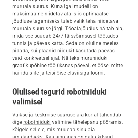
muruala suurus. Kuna igal mudelil on
maksimaalne niidetav ala, siis optimaalse
jõudluse tagamiseks tuleb valik teha niidetava
muruala suuruse järgi. Tööalajõudlus näitab ala,
mida see suudab 24/7 täisvõimsusel töötades
tunnis ja päevas katta. Seda on oluline meeles
pidada, kui plaanid niidukit kasutada päevas
vaid konkreetsel ajal. Näiteks muruniiduki
graafikupõhine töö üksnes päeval, et öösel mitte
häirida siile ja teisi öise eluviisiga loomi.
Olulised tegurid robotniiduki
valimisel
Väikse ja keskmise suuruse aia korral tähendab
õige
robotniiduki
valimine tähelepanu pööramist
kõigele sellele, mis muudab sinu aia
ainulaadseks. Kas sinu aias on palju kitsaid