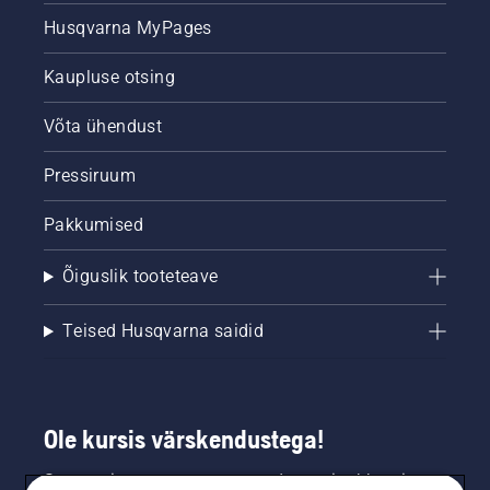
Friends
Husqvarna MyPages
Arena
juht, on
Kaupluse otsing
kuriteopaigas.
Valmis?
Siin see
Võta ühendust
on.
Pressiruum
Pakkumised
Õiguslik tooteteave
Teised Husqvarna saidid
Ole kursis värskendustega!
Saa uusimat teavet uute toodete, eripakkumiste