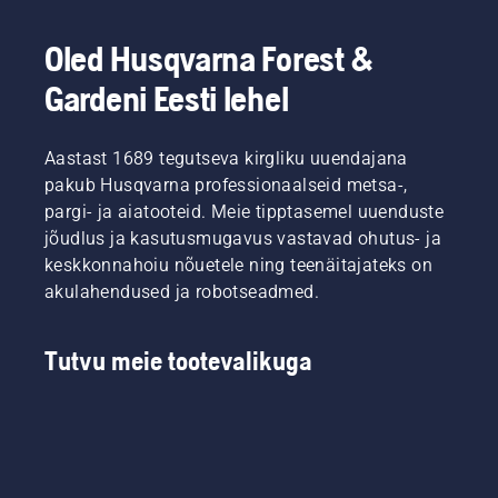
küsimusele:
maailma.
kas
Automower®
Oled Husqvarna Forest &
robotniiduki
Gardeni Eesti lehel
poolt
hooldatav
jalgpalliväljak
Aastast 1689 tegutseva kirgliku uuendajana
tagab
parema
pakub Husqvarna professionaalseid metsa-,
pinnase
pargi- ja aiatooteid. Meie tipptasemel uuenduste
kui
jõudlus ja kasutusmugavus vastavad ohutus- ja
tavalise
keskkonnahoiu nõuetele ning teenäitajateks on
pöörleva
akulahendused ja robotseadmed.
niidukiga
niidetav?
Meie
Tutvu meie tootevalikuga
kohtunik
ja
vandekohus
Simeon
Lilijenbergon,
Rootsi
jalgpallistaadioni