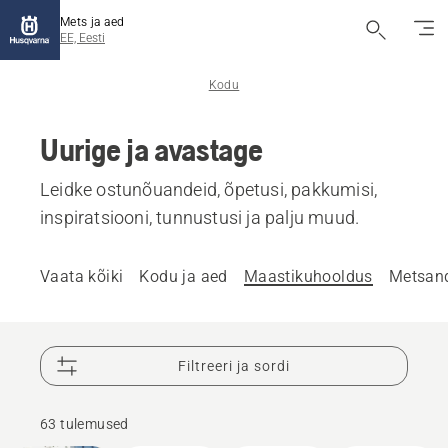
Mets ja aed
EE, Eesti
Kodu
Uurige ja avastage
Leidke ostunõuandeid, õpetusi, pakkumisi,
inspiratsiooni, tunnustusi ja palju muud.
Vaata kõiki
Kodu ja aed
Maastikuhooldus
Metsan
Filtreeri ja sordi
63 tulemused