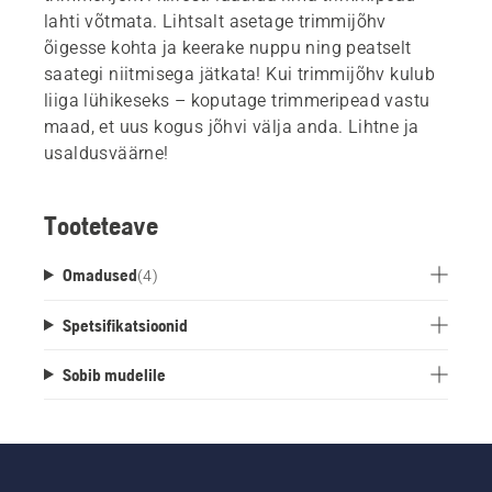
lahti võtmata. Lihtsalt asetage trimmijõhv
õigesse kohta ja keerake nuppu ning peatselt
saategi niitmisega jätkata! Kui trimmijõhv kulub
liiga lühikeseks – koputage trimmeripead vastu
maad, et uus kogus jõhvi välja anda. Lihtne ja
usaldusväärne!
Tooteteave
Omadused
(
4
)
Spetsifikatsioonid
Sobib mudelile