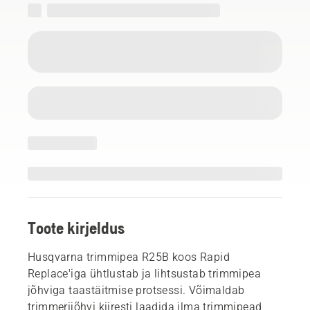
Toote kirjeldus
Husqvarna trimmipea R25B koos Rapid
Replace'iga ühtlustab ja lihtsustab trimmipea
jõhviga taastäitmise protsessi. Võimaldab
trimmerijõhvi kiiresti laadida ilma trimmipead