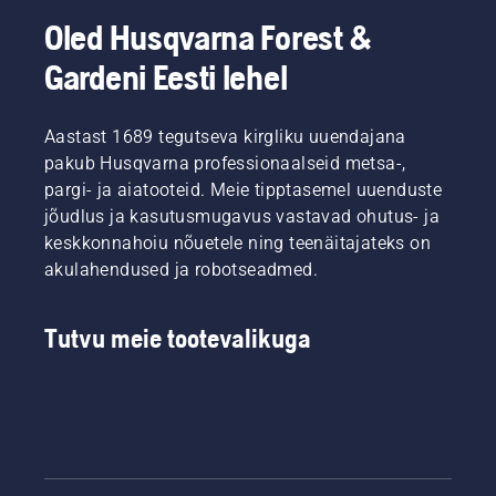
Oled Husqvarna Forest &
Gardeni Eesti lehel
Aastast 1689 tegutseva kirgliku uuendajana
pakub Husqvarna professionaalseid metsa-,
pargi- ja aiatooteid. Meie tipptasemel uuenduste
jõudlus ja kasutusmugavus vastavad ohutus- ja
keskkonnahoiu nõuetele ning teenäitajateks on
akulahendused ja robotseadmed.
Tutvu meie tootevalikuga