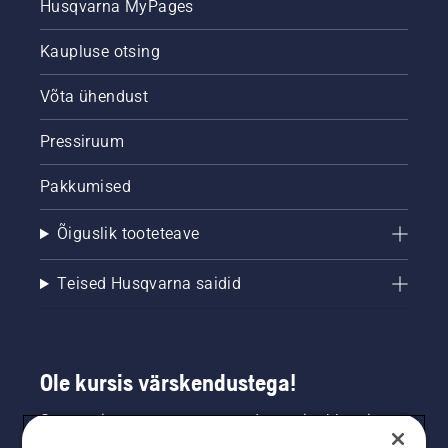
Husqvarna MyPages
Kaupluse otsing
Võta ühendust
Pressiruum
Pakkumised
Õiguslik tooteteave
Teised Husqvarna saidid
Ole kursis värskendustega!
Saa uusimat teavet uute toodete, eripakkumiste
ja muu kohta. Registreeru meie uudiskirja