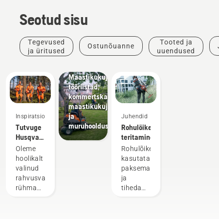
Seotud sisu
Tegevused
Tooted ja
Ostunõuanne
ja üritused
uuendused
Haljastustööd
Maastikukujunduse
tööriistad,
kommertskasutuse
maastikukujundus-
ja
Inspiratsioon
Juhendid
muruhooldusseadmed
Tutvuge
Rohulõiketera
Husqvarna
teritamine
H-
Oleme
Rohulõiketera
meeskonnaga,
hoolikalt
kasutatakse
kuhu
valinud
paksema
kuuluvad
rahvusvahelise
ja
meie
rühma
tihedama
kõige
äärmiselt
rohu
nõudlikumad
vilunud
niitmiseks,
kasutajad
ja
kui