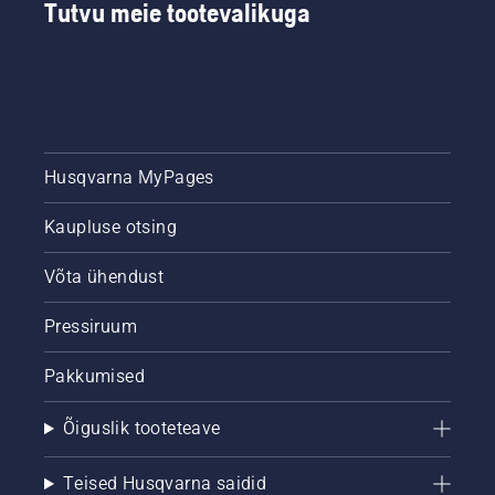
Tutvu meie tootevalikuga
teritamise
ja
hooldamise
kohta.
Husqvarna MyPages
Kaupluse otsing
Võta ühendust
Pressiruum
Pakkumised
Õiguslik tooteteave
Teised Husqvarna saidid