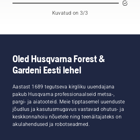
lugupeetud
nailonist
saadikuid,
lõikejõhviga
Kuvatud on 3/3
kes
murutrimmer
kuuluvad
ei tule
oma riigi
ülesandega
parimate
enam
metsatöö-
toime.
ja
Rohulõiketera
pargihooldusproffide
lõikab
Oled Husqvarna Forest &
sekka.
paksu
Gardeni Eesti lehel
Nemad
rohtu
on meie
hõlpsalt,
H-tiim.
tagades
Ja
Aastast 1689 tegutseva kirgliku uuendajana
nii
nemad
kiirema
pakub Husqvarna professionaalseid metsa-,
on meie
ja
pargi- ja aiatooteid. Meie tipptasemel uuenduste
kõige
tõhusama
jõudlus ja kasutusmugavus vastavad ohutus- ja
nõudlikumad
niitmise.
keskkonnahoiu nõuetele ning teenäitajateks on
kasutajad.
Vaadake
akulahendused ja robotseadmed.
seda
lühivideot
rohutera