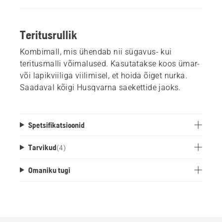
Teritusrullik
Kombimall, mis ühendab nii sügavus- kui
teritusmalli võimalused. Kasutatakse koos ümar-
või lapikviiliga viilimisel, et hoida õiget nurka.
Saadaval kõigi Husqvarna saekettide jaoks.
Spetsifikatsioonid
Tarvikud
(
4
)
Omaniku tugi