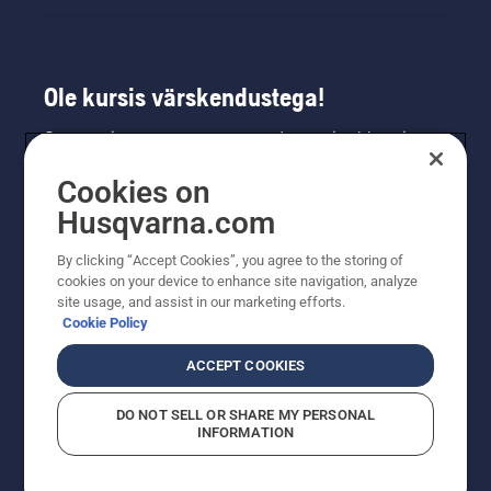
Ole kursis värskendustega!
Saa uusimat teavet uute toodete, eripakkumiste
ja muu kohta. Registreeru meie uudiskirja
Cookies on
saamiseks siin.
Husqvarna.com
LIITU UUDISKIRJAGA
By clicking “Accept Cookies”, you agree to the storing of
cookies on your device to enhance site navigation, analyze
site usage, and assist in our marketing efforts.
Cookie Policy
ACCEPT COOKIES
DO NOT SELL OR SHARE MY PERSONAL
INFORMATION
© Husqvarna AB (publ). Kõik õigused kaitstud. Esitatud