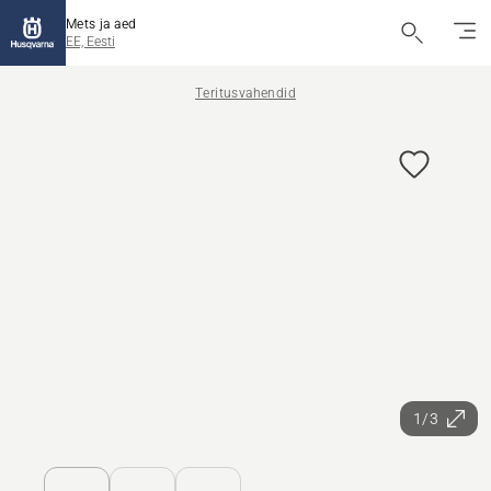
Mets ja aed
EE, Eesti
Teritusvahendid
1/3