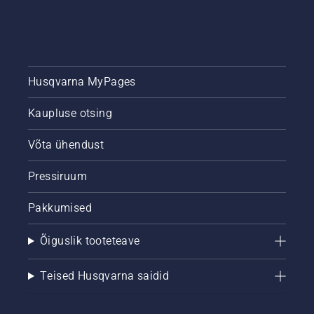
Husqvarna MyPages
Kaupluse otsing
Võta ühendust
Pressiruum
Pakkumised
Õiguslik tooteteave
Teised Husqvarna saidid