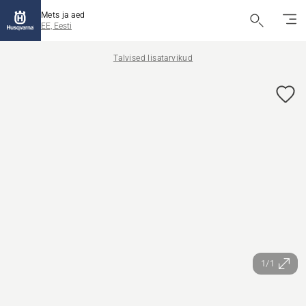
Mets ja aed
EE, Eesti
Talvised lisatarvikud
1/1