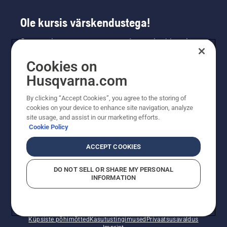
Ole kursis värskendustega!
Saa uusimat teavet uute toodete, eripakkumiste
ja muu kohta. Registreeru meie uudiskirja
Cookies on
saamiseks siin.
Husqvarna.com
LIITU UUDISKIRJAGA
By clicking “Accept Cookies”, you agree to the storing of
cookies on your device to enhance site navigation, analyze
site usage, and assist in our marketing efforts.
Cookie Policy
ACCEPT COOKIES
DO NOT SELL OR SHARE MY PERSONAL
INFORMATION
© Husqvarna AB (publ). Kõik õigused kaitstud. Esitatud
hinnad on soovituslikud jaemüügihinnad.
Küpsiste põhimõtted
Kasutustingimused
Privaatsusavaldus