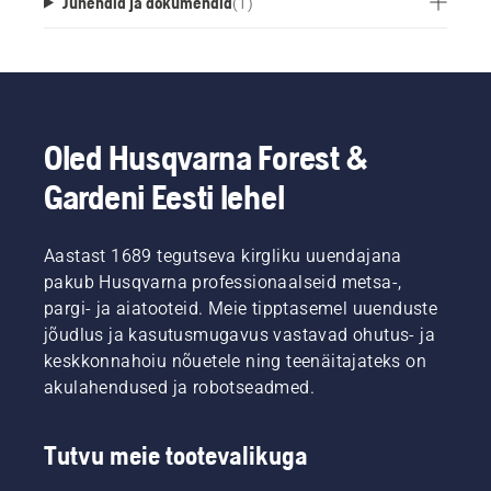
Juhendid ja dokumendid
(
1
)
Oled Husqvarna Forest &
Gardeni Eesti lehel
Aastast 1689 tegutseva kirgliku uuendajana
pakub Husqvarna professionaalseid metsa-,
pargi- ja aiatooteid. Meie tipptasemel uuenduste
jõudlus ja kasutusmugavus vastavad ohutus- ja
keskkonnahoiu nõuetele ning teenäitajateks on
akulahendused ja robotseadmed.
Tutvu meie tootevalikuga