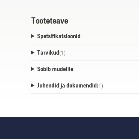
liugur ja puisteketas on valmistatud roost
tehnoloogia materjalide ühtlaseks voolami
Tooteteave
vedruterasest raputusfunktsiooniga.
Spetsifikatsioonid
Tarvikud
(
1
)
Sobib mudelile
Juhendid ja dokumendid
(
1
)