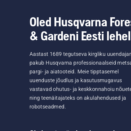
Oled Husqvarna Fore
& Gardeni Eesti lehel
Aastast 1689 tegutseva kirgliku uuendaja
pakub Husqvarna professionaalseid metsa
pargi- ja aiatooteid. Meie tipptasemel
uuenduste jõudlus ja kasutusmugavus
vastavad ohutus- ja keskkonnahoiu nõuet
ning teenäitajateks on akulahendused ja
robotseadmed.