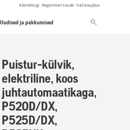
Klienditugi
Registreeri toode
Vali kauplus
Uudised ja pakkumised
Puistur-külvik,
elektriline, koos
juhtautomaatikaga,
P520D/DX,
P525D/DX,