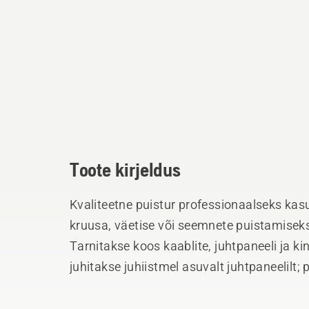
Toote kirjeldus
Kvaliteetne puistur professionaalseks kasu
kruusa, väetise või seemnete puistamise
Tarnitakse koos kaablite, juhtpaneeli ja k
juhitakse juhiistmel asuvalt juhtpaneelilt; 
lahti/sulgemine ja ketta kiirus (80-600 cm)
mootorikatte avamisel kergesti tagasi kal