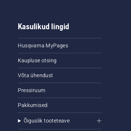
Kasulikud lingid
Husqvarna MyPages
Kaupluse otsing
Võta ühendust
Pressiruum
Pakkumised
Õiguslik tooteteave