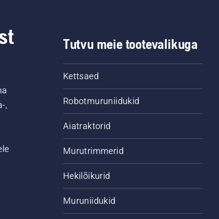
st
Tutvu meie tootevalikuga
Kettsaed
na
Robotmuruniidukid
-,
Aiatraktorid
ele
Murutrimmerid
Hekilõikurid
Muruniidukid