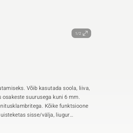
1/2
tamiseks. Võib kasutada soola, liiva,
ks osakeste suurusega kuni 6 mm.
innitusklambritega. Kõike funktsioone
puisteketas sisse/välja, liugur
. Puistur on eesmise niiduki
lutatav. Kõik metallosad nagu raam,