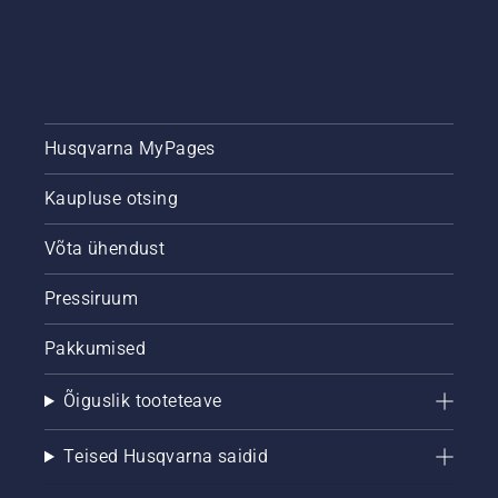
Husqvarna MyPages
Kaupluse otsing
Võta ühendust
Pressiruum
Pakkumised
Õiguslik tooteteave
Teised Husqvarna saidid