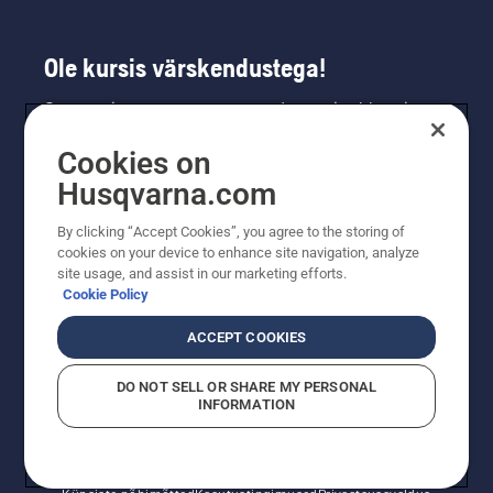
Ole kursis värskendustega!
Saa uusimat teavet uute toodete, eripakkumiste
ja muu kohta. Registreeru meie uudiskirja
Cookies on
saamiseks siin.
Husqvarna.com
LIITU UUDISKIRJAGA
By clicking “Accept Cookies”, you agree to the storing of
cookies on your device to enhance site navigation, analyze
site usage, and assist in our marketing efforts.
Cookie Policy
ACCEPT COOKIES
DO NOT SELL OR SHARE MY PERSONAL
INFORMATION
© Husqvarna AB (publ). Kõik õigused kaitstud. Esitatud
hinnad on soovituslikud jaemüügihinnad.