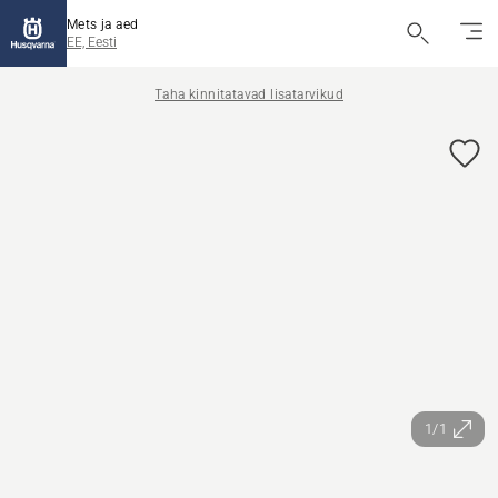
Mets ja aed
EE, Eesti
Taha kinnitatavad lisatarvikud
1/1