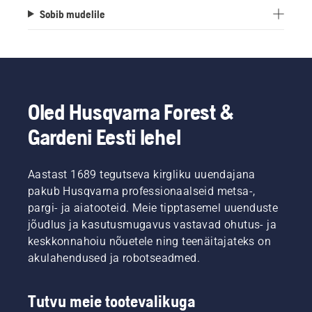
Sobib mudelile
Oled Husqvarna Forest &
Gardeni Eesti lehel
Aastast 1689 tegutseva kirgliku uuendajana
pakub Husqvarna professionaalseid metsa-,
pargi- ja aiatooteid. Meie tipptasemel uuenduste
jõudlus ja kasutusmugavus vastavad ohutus- ja
keskkonnahoiu nõuetele ning teenäitajateks on
akulahendused ja robotseadmed.
Tutvu meie tootevalikuga