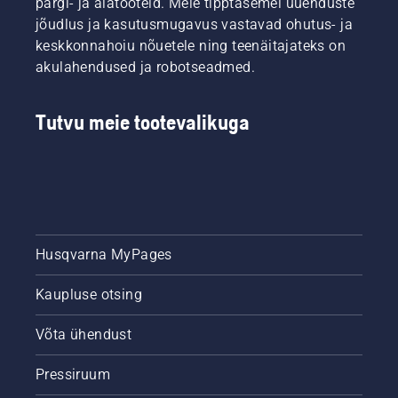
pargi- ja aiatooteid. Meie tipptasemel uuenduste
jõudlus ja kasutusmugavus vastavad ohutus- ja
keskkonnahoiu nõuetele ning teenäitajateks on
akulahendused ja robotseadmed.
Tutvu meie tootevalikuga
Husqvarna MyPages
Kaupluse otsing
Võta ühendust
Pressiruum