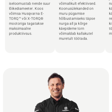
iseloomustab nende suur
võimalikult efektiivsed.
n
lõikediameeter. Koos
Koonusülekanded on
k
võimsa Husqvarna E-
muru pügamise
k
TORQ™ või X-TORQ®
hõlbustamiseks täpse
r
mootoriga tagatakse
nurga all ja kõrge
k
maksimaalne
käepideme torn
t
produktiivsus.
võimaldab kallakutel
m
muretult töötada.