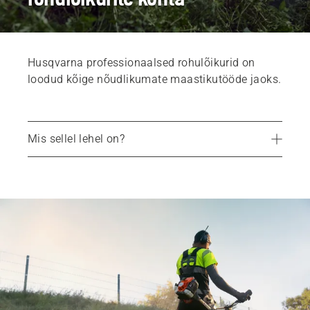
Husqvarna professionaalsed rohulõikurid on
loodud kõige nõudlikumate maastikutööde jaoks.
Mis sellel lehel on?
Tõhusaks projekteeritud
Tootevaliku kasulikud omadused
Broneerige esitlus
Tooted
Varuosad ja lisatarvikud
Teenused