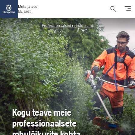
Mets ja aed
EE, Eesti
Professionaalsed rohulõikurid
Kogu teave meie
professionaalsete
rohulõikurite kohta