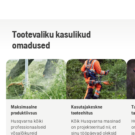
Tootevaliku kasulikud
omadused
Maksimaalne
Kasutajakeskne
T
produktiivsus
tooteehitus
t
m
Husqvarna kõiki
Kõik Husqvarna masinad
H
professionaalseid
on projekteeritud nii, et
o
võsalõikureid
sinu tööpäevad oleksid
j