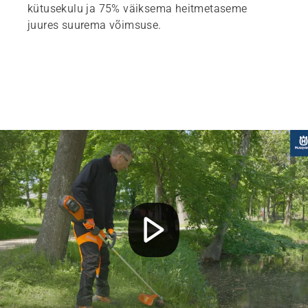
kütusekulu ja 75% väiksema heitmetaseme
juures suurema võimsuse.