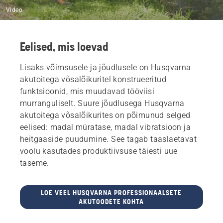
Video
Eelised, mis loevad
Lisaks võimsusele ja jõudlusele on Husqvarna
akutoitega võsalõikuritel konstrueeritud
funktsioonid, mis muudavad tööviisi
murranguliselt. Suure jõudlusega Husqvarna
akutoitega võsalõikurites on põimunud selged
eelised: madal müratase, madal vibratsioon ja
heitgaaside puudumine. See tagab taaslaetavat
voolu kasutades produktiivsuse täiesti uue
taseme.
LOE VEEL HUSQVARNA PROFESSIONAALSETE
AKUTOODETE KOHTA