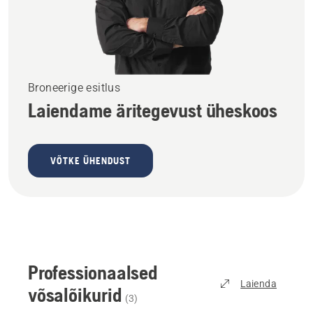
Broneerige esitlus
Laiendame äritegevust üheskoos
VÕTKE ÜHENDUST
Professionaalsed
Laienda
võsalõikurid
(
3
)