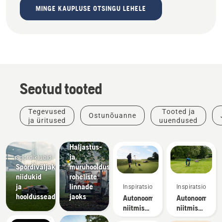
MINGE KAUPLUSE OTSINGU LEHELE
Seotud tooted
Tegevused
Tooted ja
Ostunõuanne
ja üritused
uuendused
Kohalikud
omavalitsused
Haljastus-
ja
Spordiklubid
Spordiväljakute
muruhooldusseadmed
niidukid
roheliste
ja
linnade
Inspiratsioon
Inspiratsioon
hooldusseadmed
jaoks
Autonoomse
Autonoomse
niitmise
niitmise
eelised
uuringud