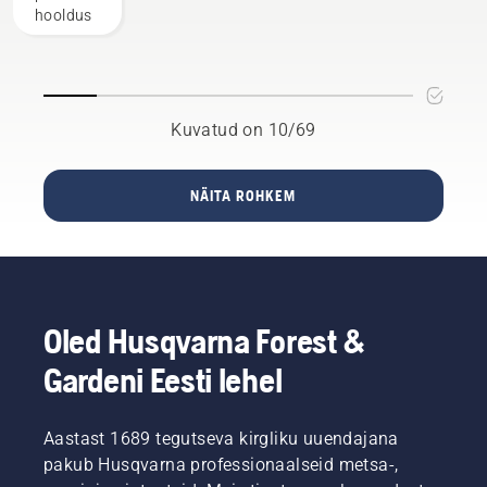
vähendavad
hooldus
seda
vaeva
märkimisväärselt.
Kuvatud on 10/69
NÄITA ROHKEM
Oled Husqvarna Forest &
Gardeni Eesti lehel
Aastast 1689 tegutseva kirgliku uuendajana
pakub Husqvarna professionaalseid metsa-,