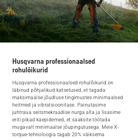
Leidke omale lähim kauplus
Husqvarna professionaalsed
rohulõikurid
Husqvarna professionaalsed rohulõikurid on
läbinud põhjalikud katsetused, et tagada
maksimaalse jõudluse tingimustes minimaalsed
heitmed ja vibratsioonitase. Painutasime
juhtraua seitsmekraadise nurga alla ja lisasime
eriti pikad käepidemed, et saaksite töötada
mugavalt minimaalse jõupingutusega. Meie X-
torque-tehnoloogia tagab 20% väiksema