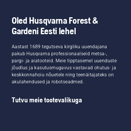
Oled Husqvarna Forest &
Gardeni Eesti lehel
Aastast 1689 tegutseva kirgliku uuendajana
pakub Husqvarna professionaalseid metsa-,
pargi- ja aiatooteid. Meie tipptasemel uuenduste
jõudlus ja kasutusmugavus vastavad ohutus- ja
keskkonnahoiu nõuetele ning teenäitajateks on
akulahendused ja robotseadmed.
Tutvu meie tootevalikuga