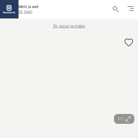
Mets ja aed
EE, Eesti
Õli, kütus ja määre
1/1