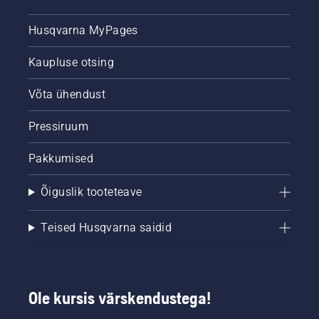
Husqvarna MyPages
Kaupluse otsing
Võta ühendust
Pressiruum
Pakkumised
Õiguslik tooteteave
Teised Husqvarna saidid
Ole kursis värskendustega!