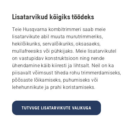
Lisatarvikud kõigiks töödeks
Teie Husqvarna kombitrimmeri saab meie
lisatarvikute abil muuta murutrimmeriks,
hekilõikuriks, servalõikuriks, oksasaeks,
mullafreesiks või pühkijaks. Meie lisatarvikutel
on vastupidav konstruktsioon ning nende
ühendamine käib kiiresti ja lihtsalt. Neil on ka
piisavalt võimsust tiheda rohu trimmerdamiseks,
põõsaste lõikamiseks, puhumiseks või
lehehunnikute ja prahi koristamiseks.
TUTVUGE LISATARVIKUTE VALIKUGA