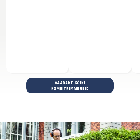
VAADAKE KÕIKI
KOMBITRIMMEREID