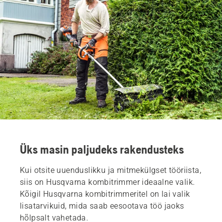
Üks masin paljudeks rakendusteks
Kui otsite uuenduslikku ja mitmekülgset tööriista,
siis on Husqvarna kombitrimmer ideaalne valik.
Kõigil Husqvarna kombitrimmeritel on lai valik
lisatarvikuid, mida saab eesootava töö jaoks
hõlpsalt vahetada.