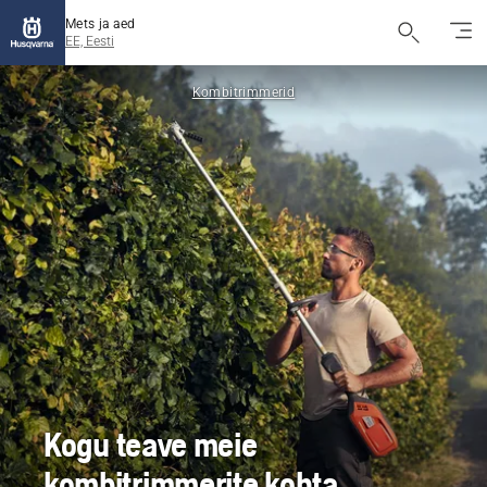
Mets ja aed
EE, Eesti
Kombitrimmerid
Kogu teave meie
kombitrimmerite kohta