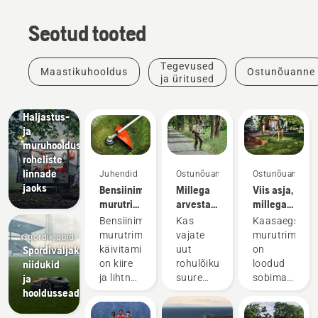
Seotud tooted
Tegevused
Maastikuhooldus
Ostunõuanne
ja üritused
Kohalikud
omavalitsused
Haljastus-
ja
muruhooldusseadmed
roheliste
linnade
Juhendid
Ostunõuanne
Ostunõuanne
jaoks
Bensiinimootoriga
Millega
Viis asja,
murutrimmeri
arvestada
millega
käivitamine
uue
murutrimmeri
Bensiinimootoriga
Kas
Kaasaegsed
rohulõikuri
ostmisel
murutrimmeri
vajate
murutrimmeri
Spordiklubid
ostmisel?
arvestada
Spordiväljakute
käivitamine
uut
on
niidukid
on kiire
rohulõikurit
loodud
ja
ja lihtne.
suure
sobima
hooldusseadmed
Järgige
ala,
erinevatele
selles
kõrge
töötingimuste