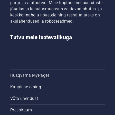
saavutada
pargi- ja aiatooteid. Meie tipptasemel uuenduste
tavapärane
jõudlus ja kasutusmugavus vastavad ohutus- ja
pöörlemiskiirus.
keskkonnahoiu nõuetele ning teenäitajateks on
akulahendused ja robotseadmed.
Tutvu meie tootevalikuga
Husqvarna MyPages
Kaupluse otsing
Võta ühendust
Pressiruum