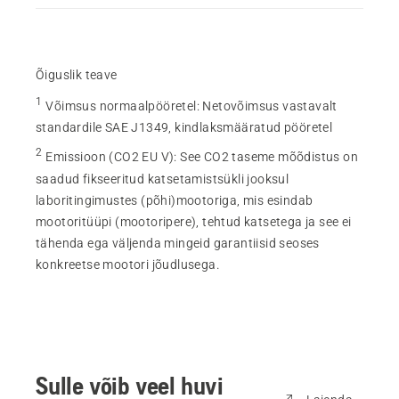
Õiguslik teave
1
Võimsus normaalpööretel
:
Netovõimsus vastavalt
standardile SAE J1349, kindlaksmääratud pööretel
2
Emissioon (CO2 EU V)
:
See CO2 taseme mõõdistus on
saadud fikseeritud katsetamistsükli jooksul
laboritingimustes (põhi)mootoriga, mis esindab
mootoritüüpi (mootoripere), tehtud katsetega ja see ei
tähenda ega väljenda mingeid garantiisid seoses
konkreetse mootori jõudlusega.
Sulle võib veel huvi