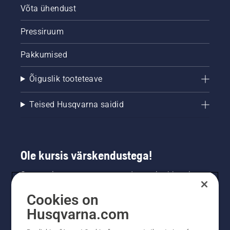
Võta ühendust
Pressiruum
Pakkumised
Õiguslik tooteteave
Teised Husqvarna saidid
Ole kursis värskendustega!
Saa uusimat teavet uute toodete, eripakkumiste
ja muu kohta. Registreeru meie uudiskirja
Cookies on
saamiseks siin.
Husqvarna.com
LIITU UUDISKIRJAGA