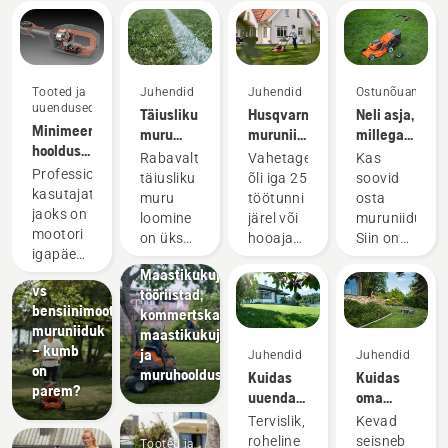
Tooted ja
Juhendid
Juhendid
Ostunõuanne
uuendused
Täiusliku
Husqvarna
Neli asja,
Minimeeri
muru
muruniiduki
millega
hooldusvajadust
loomine
õli
muruniiduki
Rabavalt
Vahetage
Kas
kasutades
vahetamine
ostmisel
Professionaalsete
täiusliku
õli iga 25
soovid
akutooteid
arvestada
kasutajate
muru
töötunni
osta
jaoks on
loomine
järel või
muruniiduki?
mootori
on üks
hooaja
Siin on
igapäevane
Haljastustööd
asi. Aga
lõppedes.
mõned
Elektri-
Maastikukujunduse
hooldus
kuidas
Tolmuste
olulised
vs
tööriistad,
üks neist
saavutada
ja
tegurid,
bensiinimootoriga
kommertskasutuse
aeganõudvatest
see, et
poriste
mis
muruniiduk
maastikukujundus-
asjadest,
muru
tingimuste
aitavad
– kumb
ja
mis võib
Juhendid
Juhendid
peab
korral
sul
on
muruhooldusseadmed
töökulgu
Kuidas
Kuidas
hõrenemata
tuleb õli
valida
parem?
häirida.
uuendada
oma
ja
vahetada
sobiva
Akutoitel
muru ja
kevadist
kulumata
tõenäoliselt
muruniiduki.
Tervislik,
Kevad
töötavad
parandada
muru
vastu
sagedamini.
roheline
seisneb
Tooted ja