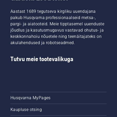
rikuvad
korras.
mulje.
Inspiratsioon
Aastast 1689 tegutseva kirgliku uuendajana
Ärge
vaadake
muretsege.
esmalt
pakub Husqvarna professionaalseid metsa-,
Siin on
meie
pargi- ja aiatooteid. Meie tipptasemel uuenduste
toodud
kõige
jõudlus ja kasutusmugavus vastavad ohutus- ja
üksikasjalik
olulisemaid
keskkonnahoiu nõuetele ning teenäitajateks on
juhend
näpunäiteid
akulahendused ja robotseadmed.
kahjustatud
terve ja
muru
lopsaka
parandamiseks.
muru
Tutvu meie tootevalikuga
hoidmiseks
kogu
hooaja
jooksul.
Husqvarna MyPages
Kaupluse otsing