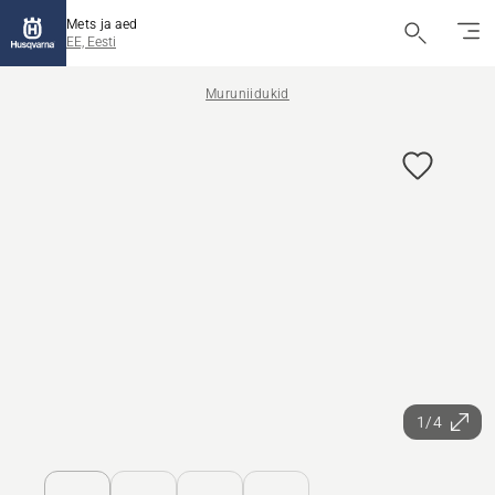
Mets ja aed
EE, Eesti
Muruniidukid
1/4