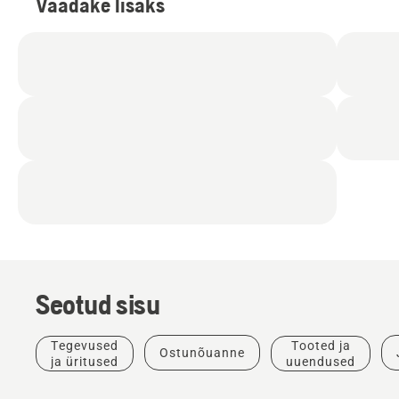
Vaadake lisaks
Seotud sisu
Tegevused
Tooted ja
Ostunõuanne
ja üritused
uuendused