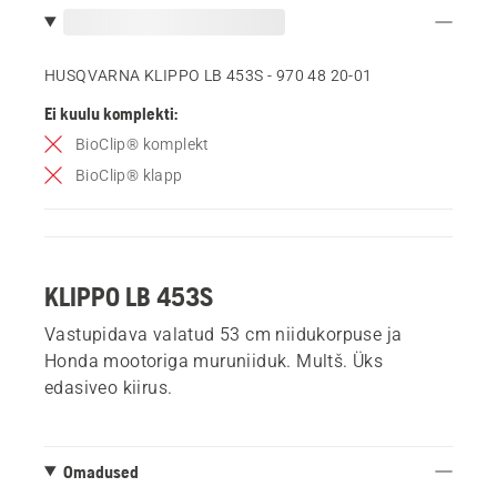
HUSQVARNA KLIPPO LB 453S - 970 48 20‑01
Ei kuulu komplekti:
BioClip® komplekt
BioClip® klapp
KLIPPO LB 453S
Vastupidava valatud 53 cm niidukorpuse ja
Honda mootoriga muruniiduk. Multš. Üks
edasiveo kiirus.
Omadused