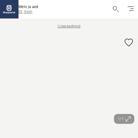
Mets ja aed
EE, Eesti
Lisaseadmed
1/1