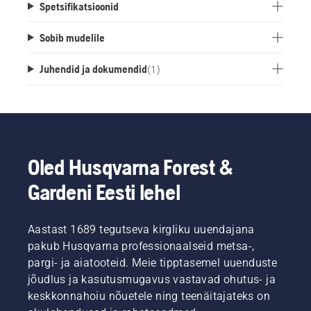
Spetsifikatsioonid
Sobib mudelile
Juhendid ja dokumendid
(
1
)
Oled Husqvarna Forest &
Gardeni Eesti lehel
Aastast 1689 tegutseva kirgliku uuendajana
pakub Husqvarna professionaalseid metsa-,
pargi- ja aiatooteid. Meie tipptasemel uuenduste
jõudlus ja kasutusmugavus vastavad ohutus- ja
keskkonnahoiu nõuetele ning teenäitajateks on