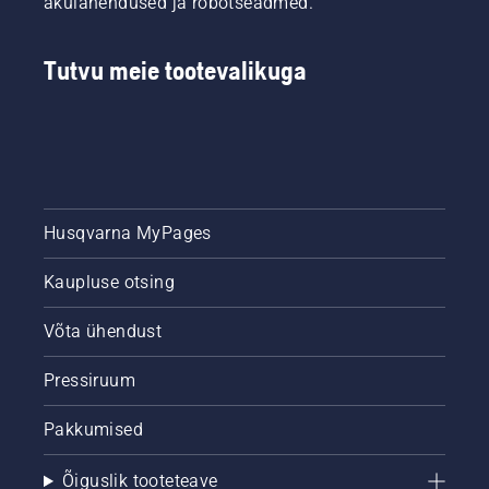
akulahendused ja robotseadmed.
Tutvu meie tootevalikuga
Husqvarna MyPages
Kaupluse otsing
Võta ühendust
Pressiruum
Pakkumised
Õiguslik tooteteave