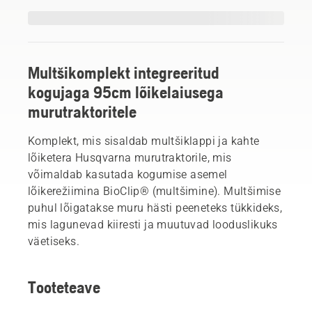
Multšikomplekt integreeritud
kogujaga 95cm lõikelaiusega
murutraktoritele
Komplekt, mis sisaldab multšiklappi ja kahte
lõiketera Husqvarna murutraktorile, mis
võimaldab kasutada kogumise asemel
lõikerežiimina BioClip® (multšimine). Multšimise
puhul lõigatakse muru hästi peeneteks tükkideks,
mis lagunevad kiiresti ja muutuvad looduslikuks
väetiseks.
Tooteteave