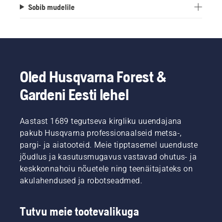
Sobib mudelile
Oled Husqvarna Forest &
Gardeni Eesti lehel
Aastast 1689 tegutseva kirgliku uuendajana
pakub Husqvarna professionaalseid metsa-,
pargi- ja aiatooteid. Meie tipptasemel uuenduste
jõudlus ja kasutusmugavus vastavad ohutus- ja
keskkonnahoiu nõuetele ning teenäitajateks on
akulahendused ja robotseadmed.
Tutvu meie tootevalikuga