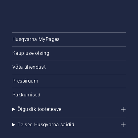
Husqvarna MyPages
Kaupluse otsing
Võta ühendust
Pressiruum
Pakkumised
Õiguslik tooteteave
Teised Husqvarna saidid