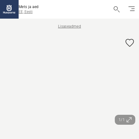
Mets ja aed
EE, Eesti
Lisaseadmed
1/1