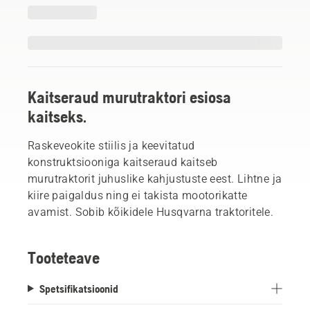
Kaitseraud murutraktori esiosa
kaitseks.
Raskeveokite stiilis ja keevitatud
konstruktsiooniga kaitseraud kaitseb
murutraktorit juhuslike kahjustuste eest. Lihtne ja
kiire paigaldus ning ei takista mootorikatte
avamist. Sobib kõikidele Husqvarna traktoritele.
Tooteteave
Spetsifikatsioonid