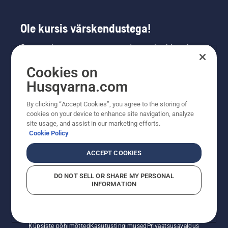
Ole kursis värskendustega!
Saa uusimat teavet uute toodete, eripakkumiste
ja muu kohta. Registreeru meie uudiskirja
Cookies on
saamiseks siin.
Husqvarna.com
LIITU UUDISKIRJAGA
By clicking “Accept Cookies”, you agree to the storing of
cookies on your device to enhance site navigation, analyze
site usage, and assist in our marketing efforts.
Cookie Policy
ACCEPT COOKIES
DO NOT SELL OR SHARE MY PERSONAL
INFORMATION
© Husqvarna AB (publ). Kõik õigused kaitstud. Esitatud
hinnad on soovituslikud jaemüügihinnad.
Küpsiste põhimõtted
Kasutustingimused
Privaatsusavaldus