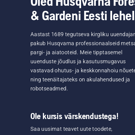
Oled Husqvarna Fore
& Gardeni Eesti lehel
Aastast 1689 tegutseva kirgliku uuendaja
pakub Husqvarna professionaalseid metsa
pargi- ja aiatooteid. Meie tipptasemel
uuenduste jõudlus ja kasutusmugavus
vastavad ohutus- ja keskkonnahoiu nõuet
ning teenäitajateks on akulahendused ja
robotseadmed.
Ole kursis värskendustega!
Saa uusimat teavet uute toodete,