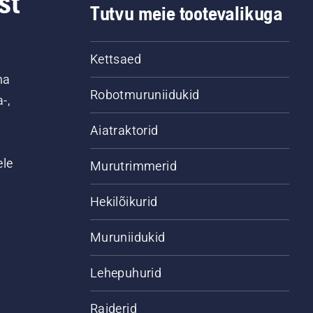
st
Tutvu meie tootevalikuga
Kettsaed
na
Robotmuruniidukid
-,
Aiatraktorid
ele
Murutrimmerid
Hekilõikurid
Muruniidukid
Lehepuhurid
Raiderid