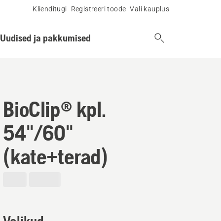
Klienditugi
Registreeri toode
Vali kauplus
Uudised ja pakkumised
BioClip® kpl.
54"/60"
(kate+terad)