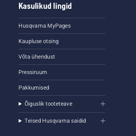
Kasulikud lingid
Husqvarna MyPages
Kaupluse otsing
Võta ühendust
Pressiruum
Pakkumised
Õiguslik tooteteave
Teised Husqvarna saidid