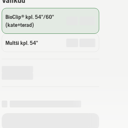
Valikud
BioClip® kpl. 54"/60"
(kate+terad)
Multši kpl. 54"