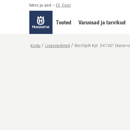
Mets ja aed
–
EE, Eesti
Tooted
Varuosad ja tarvikud
Kodu
Lisaseadmed
BioClip® kpl. 54"/60" (kate+t