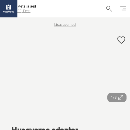
Mets ja aed
EE, Eesti
Lisaseadmed
1/3
Husqvarna adapter