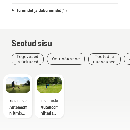
Juhendid ja dokumendid
(
1
)
Seotud sisu
Tegevused
Tooted ja
Ostunõuanne
ja üritused
uuendused
Inspiratsioon
Inspiratsioon
Autonoomse
Autonoomse
niitmise
niitmise
eelised
uuringud
golfiväljaku