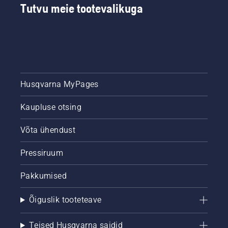
Tutvu meie tootevalikuga
Husqvarna MyPages
Kaupluse otsing
Võta ühendust
Pressiruum
Pakkumised
Õiguslik tooteteave
Teised Husqvarna saidid