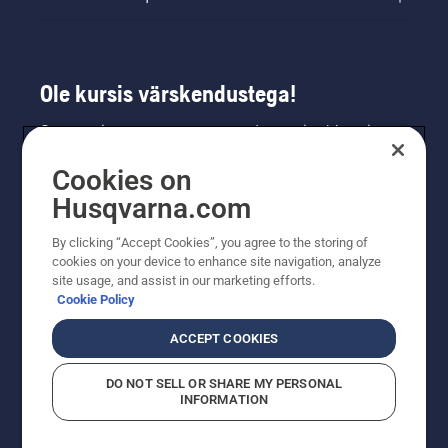
Ole kursis värskendustega!
Saa uusimat teavet uute toodete, eripakkumiste
ja muu kohta. Registreeru meie uudiskirja
Cookies on
saamiseks siin.
Husqvarna.com
LIITU UUDISKIRJAGA
By clicking “Accept Cookies”, you agree to the storing of
cookies on your device to enhance site navigation, analyze
site usage, and assist in our marketing efforts.
Cookie Policy
ACCEPT COOKIES
DO NOT SELL OR SHARE MY PERSONAL
INFORMATION
© Husqvarna AB (publ). Kõik õigused kaitstud. Esitatud