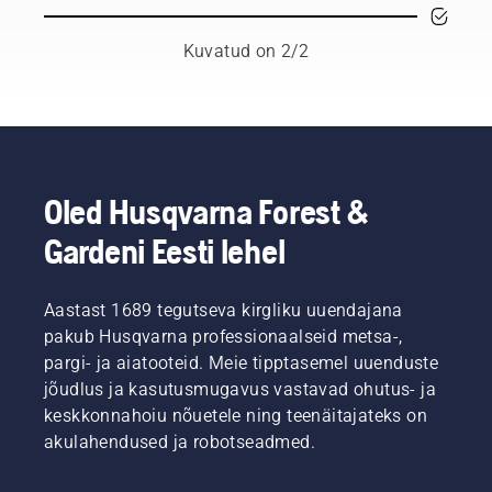
hooldajaile
Kuvatud on 2/2
Oled Husqvarna Forest &
Gardeni Eesti lehel
Aastast 1689 tegutseva kirgliku uuendajana
pakub Husqvarna professionaalseid metsa-,
pargi- ja aiatooteid. Meie tipptasemel uuenduste
jõudlus ja kasutusmugavus vastavad ohutus- ja
keskkonnahoiu nõuetele ning teenäitajateks on
akulahendused ja robotseadmed.