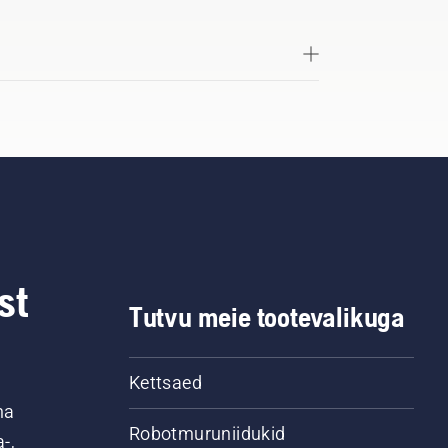
st
Tutvu meie tootevalikuga
Kettsaed
na
Robotmuruniidukid
-,