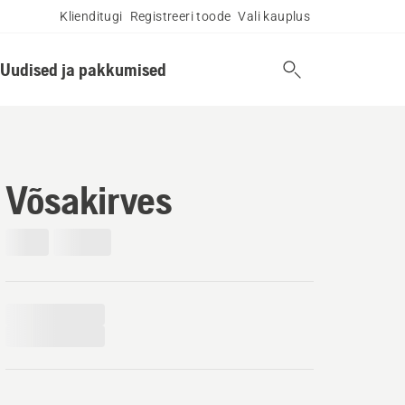
Klienditugi
Registreeri toode
Vali kauplus
Uudised ja pakkumised
Võsakirves