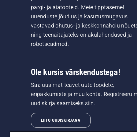
pargi- ja aiatooteid. Meie tipptasemel
uuenduste jõudlus ja kasutusmugavus
vastavad ohutus- ja keskkonnahoiu nõuet
ning teenäitajateks on akulahendused ja
robotseadmed.
Ole kursis värskendustega!
Saa uusimat teavet uute toodete,
eripakkumiste ja muu kohta. Registreeru 
uudiskirja saamiseks siin.
LIITU UUDISKIRJAGA