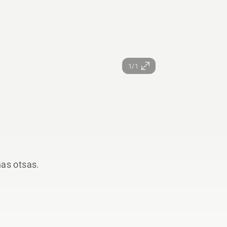
1/1
mas otsas.