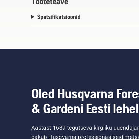
Tooteteave
Spetsifikatsioonid
Oled Husqvarna Fore
& Gardeni Eesti lehel
Aastast 1689 tegutseva kirgliku uuendaja
pakub Husqvarna professionaalseid metsa