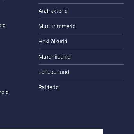
Aiatraktorid
ele
Murutrimmerid
Hekilõikurid
Muruniidukid
Lehepuhurid
Raiderid
meie