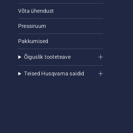
Võta ühendust
Pressiruum
Pakkumised
Õiguslik tooteteave
Teised Husqvarna saidid