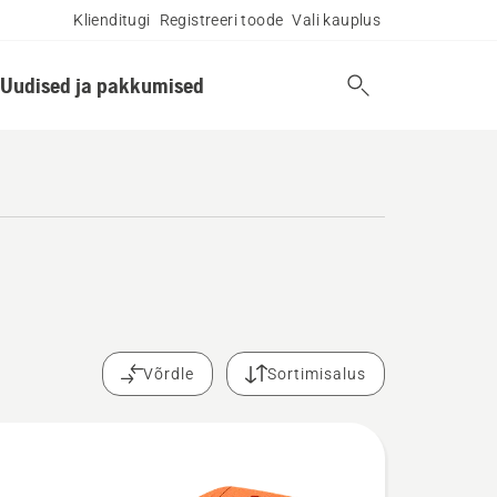
Klienditugi
Registreeri toode
Vali kauplus
Uudised ja pakkumised
Võrdle
Sortimisalus