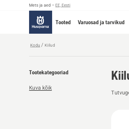
Mets ja aed
–
EE, Eesti
Tooted
Varuosad ja tarvikud
Kodu
Kiilud
Kii
Tootekategooriad
Kuva kõik
Tutvuge
Kuva
kõik