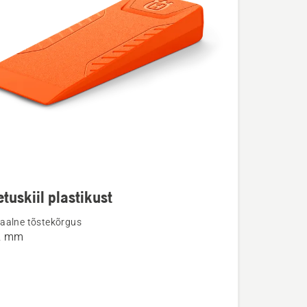
tuskiil plastikust
u
aalne tõstekõrgus
32 mm
kiil
st