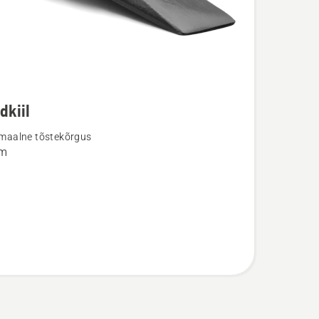
m
dkiil
ju
maalne tõstekõrgus
m
il