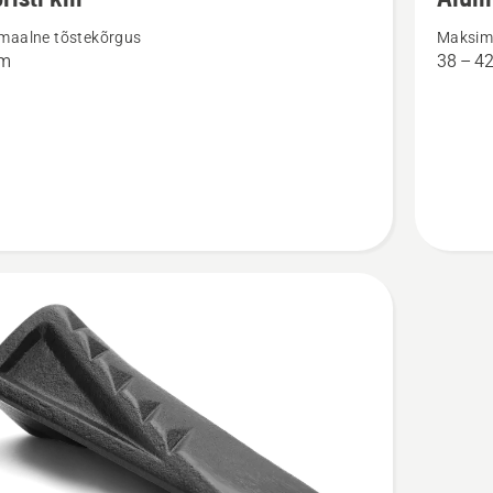
ju
üksikasj
maalne tõstekõrgus
Maksim
toote
m
38 – 
ti
Alumiini
langetusk
kohta