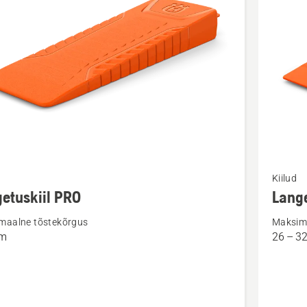
d
Vaata
Kiilud
m
rohkem
etuskiil PRO
Lange
ju
üksikasj
maalne tõstekõrgus
Maksim
toote
m
26 – 
skiil
Langetus
plastiku
kohta