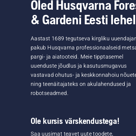
Oled Husqvarna Fore
& Gardeni Eesti lehel
Aastast 1689 tegutseva kirgliku uuendaja
pakub Husqvarna professionaalseid metsa
pargi- ja aiatooteid. Meie tipptasemel
uuenduste jõudlus ja kasutusmugavus
vastavad ohutus- ja keskkonnahoiu nõuet
ning teenäitajateks on akulahendused ja
robotseadmed.
Ole kursis värskendustega!
Saa uusimat teavet uute toodete,