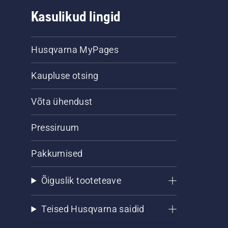
Kasulikud lingid
Husqvarna MyPages
Kaupluse otsing
Võta ühendust
Pressiruum
Pakkumised
Õiguslik tooteteave
Teised Husqvarna saidid