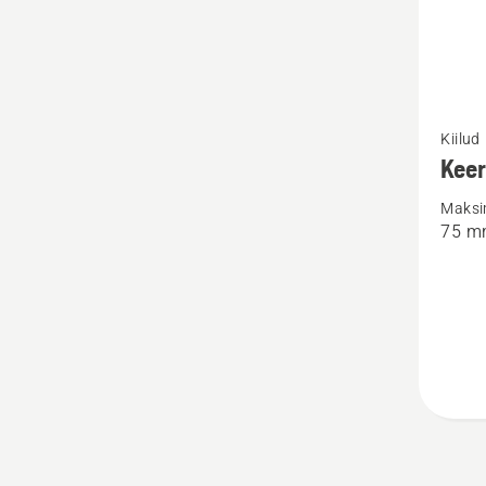
Vaata
Kiilud
rohke
Keer
üksikas
Maksi
toote
75 m
Keerdki
kohta