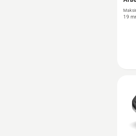
üksikas
Maksi
toote
19 m
Arboris
kiil
kohta