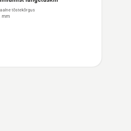
u
aalne tõstekõrgus
42 mm
umist
iil