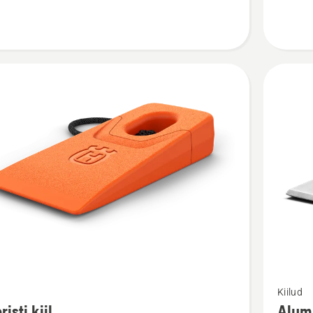
Vaata
Kiilud
m
rohkem
risti kiil
Alumi