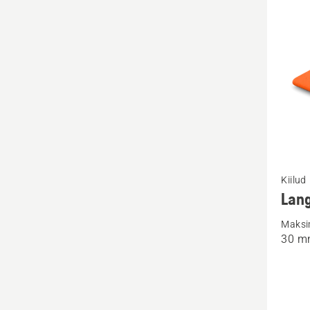
toote
Vaata
Kiilud
rohke
Lang
üksikas
Maksi
toote
30 m
Langetu
PRO
kohta