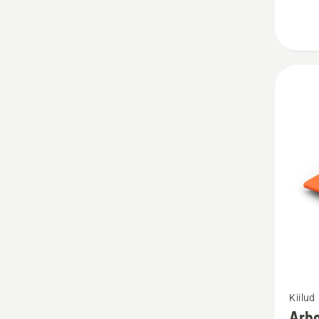
Vaata
Kiilud
rohke
Arbo