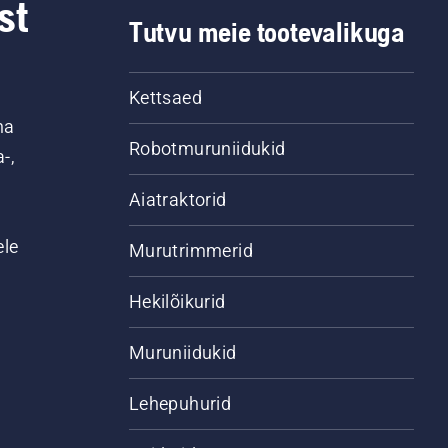
st
Tutvu meie tootevalikuga
Kettsaed
na
Robotmuruniidukid
-,
Aiatraktorid
ele
Murutrimmerid
Hekilõikurid
Muruniidukid
Lehepuhurid