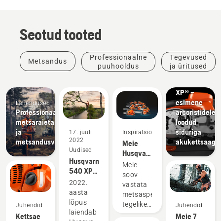
Seotud tooted
Professionaalne
Tegevused
Metsandus
Tooted ja
puuhooldus
ja üritused
uuendused
T542i
XP® –
esimene
Lahendused
Professionaalsed
arboristidele
metsaraietarvikud
loodud
ja
siduriga
17. juuli
Inspiratsioon
2022
metsandusvahendid
akukettsaag
Meie
Uudised
Husqvarna
Husqvarna
kettsaed
Meie
540 XP®
töötavad
soov
Mark III
alates
2022.
vastata
ja
1959.
aasta
metsaspetsialistide
Husqvarna
aastast
lõpus
tegelikele
Juhendid
Juhendid
T540
laiendab
nõudmistele
Kettsae
Meie 7
XP®