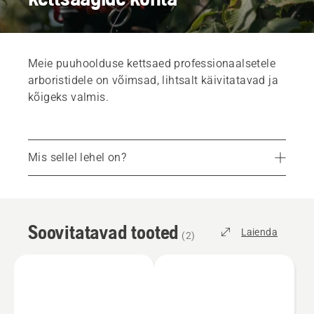
Meie puuhoolduse kettsaed professionaalsetele
arboristidele on võimsad, lihtsalt käivitatavad ja
kõigeks valmis.
Mis sellel lehel on?
Soovitatavad tooted
Kampaaniad ja pakkumised
Soovitatavad tooted
Broneerige esitlus
Laienda
(
2
)
Teenused
Varuosad ja lisatarvikud
Leidke omale lähim kauplus