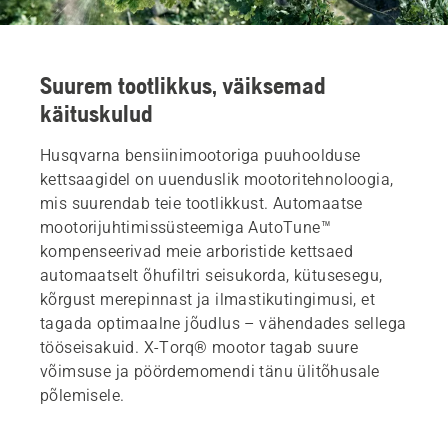
Suurem tootlikkus, väiksemad
käituskulud
Husqvarna bensiinimootoriga puuhoolduse
kettsaagidel on uuenduslik mootoritehnoloogia,
mis suurendab teie tootlikkust. Automaatse
mootorijuhtimissüsteemiga AutoTune™
kompenseerivad meie arboristide kettsaed
automaatselt õhufiltri seisukorda, kütusesegu,
kõrgust merepinnast ja ilmastikutingimusi, et
tagada optimaalne jõudlus – vähendades sellega
tööseisakuid. X-Torq® mootor tagab suure
võimsuse ja pöördemomendi tänu ülitõhusale
põlemisele.