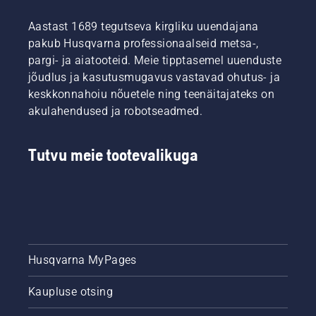
Aastast 1689 tegutseva kirgliku uuendajana
pakub Husqvarna professionaalseid metsa-,
pargi- ja aiatooteid. Meie tipptasemel uuenduste
jõudlus ja kasutusmugavus vastavad ohutus- ja
keskkonnahoiu nõuetele ning teenäitajateks on
akulahendused ja robotseadmed.
Tutvu meie tootevalikuga
Husqvarna MyPages
Kaupluse otsing