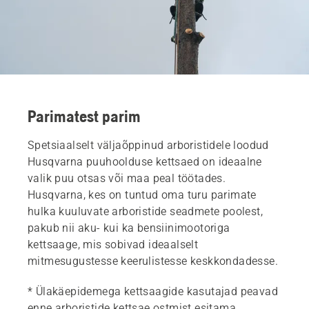
Parimatest parim
Spetsiaalselt väljaõppinud arboristidele loodud
Husqvarna puuhoolduse kettsaed on ideaalne
valik puu otsas või maa peal töötades.
Husqvarna, kes on tuntud oma turu parimate
hulka kuuluvate arboristide seadmete poolest,
pakub nii aku- kui ka bensiinimootoriga
kettsaage, mis sobivad ideaalselt
mitmesugustesse keerulistesse keskkondadesse.
* Ülakäepidemega kettsaagide kasutajad peavad
enne arboristide kettsae ostmist esitama