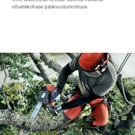
nõuetekohase pädevustunnistuse.