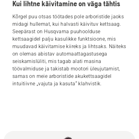
Kui lihtne käivitamine on väga tähtis
Kõrgel puu otsas töötades pole arboristide jaoks
midagi hullemat, kui halvasti käivituv kettsaag.
Seepärast on Husqvarna puuhoolduse
kettsaagidel palju kasulikke funktsioone, mis
muudavad käivitamise kiireks ja lihtsaks. Näiteks
on olemas abistav automaattagastusega
seiskamislüliti, mis tagab alati masina
töövalmiduse ja takistab mootori üleujutamist,
samas on meie arboristide akukettsaagidel
intuitiivne „vajuta ja kasuta“ klahvistik.