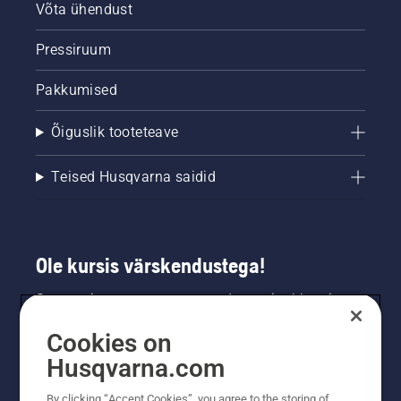
Võta ühendust
Pressiruum
Pakkumised
Õiguslik tooteteave
Teised Husqvarna saidid
Ole kursis värskendustega!
Saa uusimat teavet uute toodete, eripakkumiste
ja muu kohta. Registreeru meie uudiskirja
Cookies on
saamiseks siin.
Husqvarna.com
LIITU UUDISKIRJAGA
By clicking “Accept Cookies”, you agree to the storing of