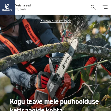
Mets ja aed
EE, Eesti
Puuhoolduse kettsaed
Kogu teave meie puuhoolduse
kettsaagide kohta