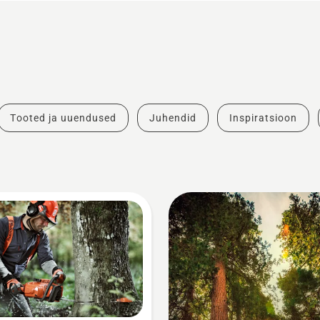
Tooted ja uuendused
Juhendid
Inspiratsioon