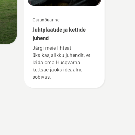
Ostunõuanne
Juhtplaatide ja kettide
juhend
Järgi meie lihtsat
üksikasjalikku juhendit, et
leida oma Husqvarna
kettsae jaoks ideaalne
sobivus.