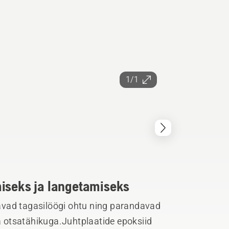
1/1
miseks ja langetamiseks
avad tagasilöögi ohtu ning parandavad
 otsatähikuga.Juhtplaatide epoksiid