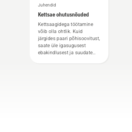
Juhendid
Kettsae ohutusnõuded
Kettsaagidega töötamine
võib olla ohtlik. Kuid
järgides paari põhisoovitust,
saate üle igasugusest
ebakindlusest ja suudate
keskenduda täielikult
eesolevale tööle.