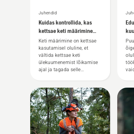
Juhendid
Juh
Kuidas kontrollida, kas
Edu
kettsae keti määrimine
ku
töötab?
Keti määrimine on kettsae
Puu
kasutamisel oluline, et
õig
vältida kettsae keti
olu
ülekuumenemist lõikamise
töö
ajal ja tagada selle
vai
hõõrdumiseta liikumine
suu
ümber juhtplaadi. See
pikendab juhtplaadi ja keti
eluiga. Järgige selles
lühivideos toodud suuniseid
selle kohta, kuidas
kontrollida kettsae keti
määrdesüsteemi töökorras