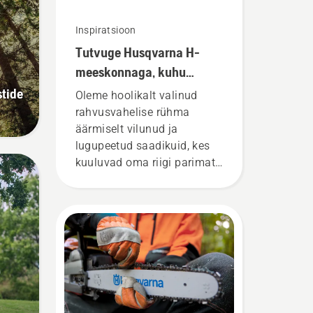
Inspiratsioon
Tutvuge Husqvarna H-
meeskonnaga, kuhu
kuuluvad meie kõige
tide
Oleme hoolikalt valinud
nõudlikumad kasutajad
rahvusvahelise rühma
äärmiselt vilunud ja
lugupeetud saadikuid, kes
kuuluvad oma riigi parimate
metsatöö- ja
pargihooldusproffide sekka.
Nemad on meie H-tiim. Ja
nemad on meie kõige
nõudlikumad kasutajad.