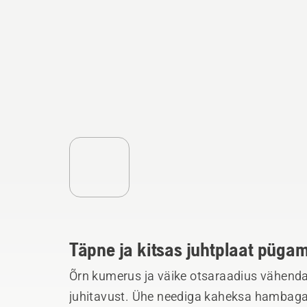
Täpne ja kitsas juhtplaat püga
Õrn kumerus ja väike otsaraadius vähend
juhitavust. Ühe neediga kaheksa hambaga