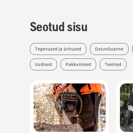
Seotud sisu
Tegevused ja üritused
Ostunõuanne
Uudised
Pakkumised
Teemad