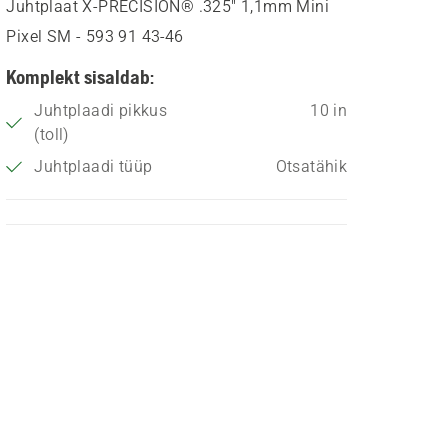
Juhtplaat X-PRECISION® .325" 1,1mm Mini
Pixel SM - 593 91 43‑46
Komplekt sisaldab:
Juhtplaadi pikkus
10 in
(toll)
Juhtplaadi tüüp
Otsatähik