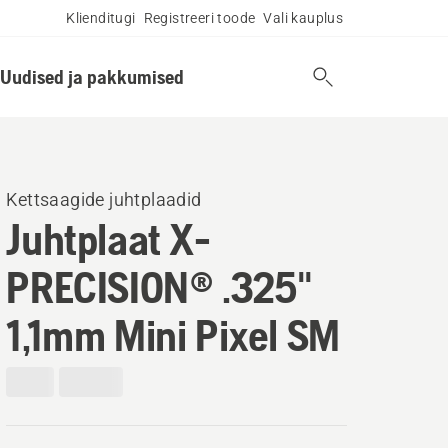
Klienditugi
Registreeri toode
Vali kauplus
Uudised ja pakkumised
Kettsaagide juhtplaadid
Juhtplaat X-
PRECISION® .325"
1,1mm Mini Pixel SM