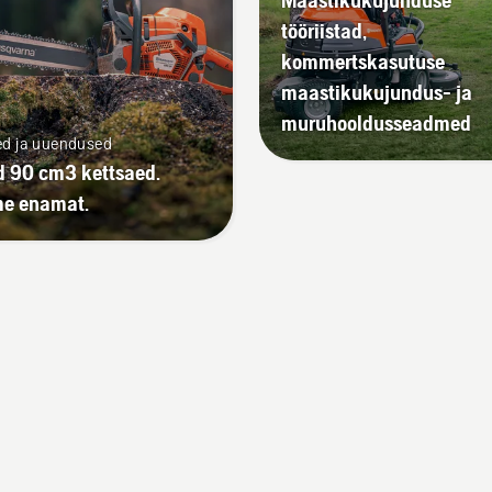
tööriistad,
kommertskasutuse
maastikukujundus- ja
muruhooldusseadmed
ed ja uuendused
 90 cm3 kettsaed.
me enamat.