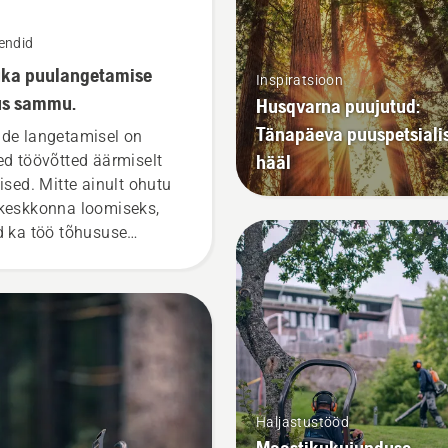
endid
ka puulangetamise
Inspiratsioon
us sammu.
Husqvarna puujutud:
Tänapäeva puuspetsialis
de langetamisel on
hääl
ed töövõtted äärmiselt
lised. Mitte ainult ohutu
keskkonna loomiseks,
d ka töö tõhususe
rendamiseks.
Haljastustööd
Maastikukujunduse