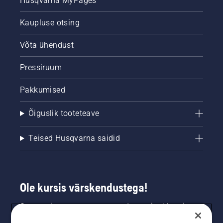
Husqvarna MyPages
tähendab,
et
Kaupluse otsing
määrdesüsteem
toimib.
Võta ühendust
Pressiruum
Pakkumised
Õiguslik tooteteave
Teised Husqvarna saidid
Ole kursis värskendustega!
Saa uusimat teavet uute toodete, eripakkumiste
ja muu kohta. Registreeru meie uudiskirja