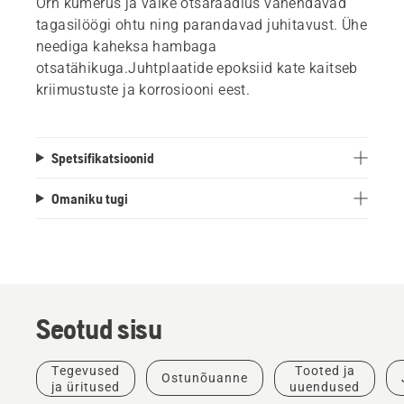
Õrn kumerus ja väike otsaraadius vähendavad
tagasilöögi ohtu ning parandavad juhitavust. Ühe
neediga kaheksa hambaga
otsatähikuga.Juhtplaatide epoksiid kate kaitseb
kriimustuste ja korrosiooni eest.
Spetsifikatsioonid
Omaniku tugi
Seotud sisu
Tegevused
Tooted ja
Ostunõuanne
ja üritused
uuendused