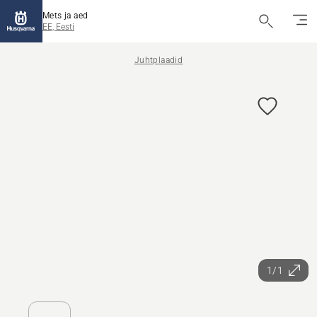
Mets ja aed
EE, Eesti
Juhtplaadid
1/1