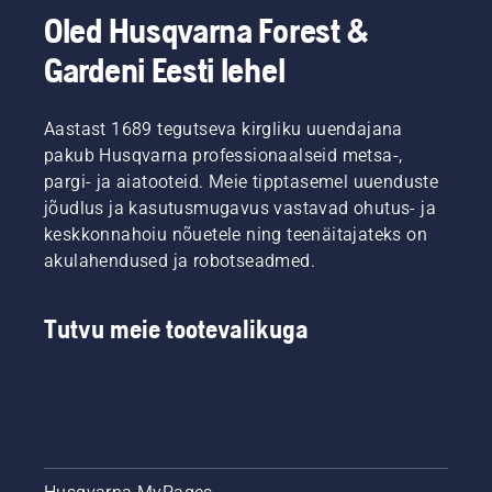
töökorras
tööle.
Oled Husqvarna Forest &
olekut.
Kõigepealt
Gardeni Eesti lehel
kontrollige
õlitaset.
Käivitage
Aastast 1689 tegutseva kirgliku uuendajana
kettsaag
pakub Husqvarna professionaalseid metsa-,
ja
pargi- ja aiatooteid. Meie tipptasemel uuenduste
veenduge,
et
jõudlus ja kasutusmugavus vastavad ohutus- ja
ketipidur
keskkonnahoiu nõuetele ning teenäitajateks on
oleks
akulahendused ja robotseadmed.
maha
võetud.
Pange
Tutvu meie tootevalikuga
kettsae
mootor
puutüvest
mõne
sentimeetri
kaugusel
tööle. Õli
tüvel