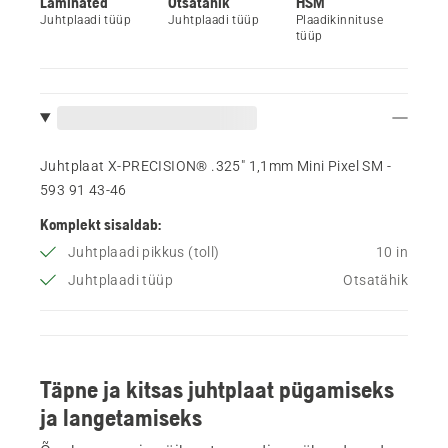
Laminated
Otsatähik
HSM
Juhtplaadi tüüp
Juhtplaadi tüüp
Plaadikinnituse
tüüp
Juhtplaat X-PRECISION® .325" 1,1mm Mini Pixel SM -
593 91 43‑46
Komplekt sisaldab:
Juhtplaadi pikkus (toll)
10 in
Juhtplaadi tüüp
Otsatähik
Täpne ja kitsas juhtplaat pügamiseks
ja langetamiseks