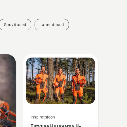
Soovitused
Lahendused
Inspiratsioon
Tutvuge Husqvarna H-