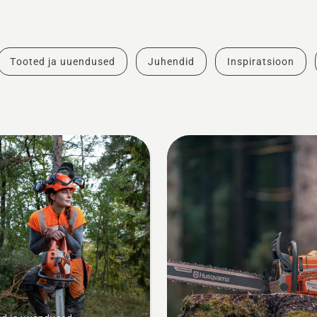
Tooted ja uuendused
Juhendid
Inspiratsioon