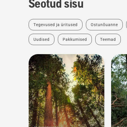
Seotud sisu
Tegevused ja üritused
Ostunõuanne
Uudised
Pakkumised
Teemad