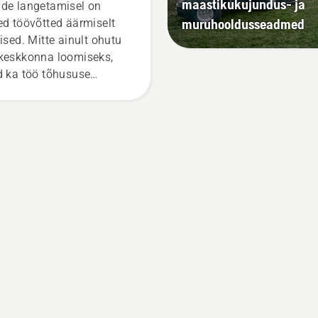
maastikukujundus- ja
de langetamisel on
muruhooldusseadmed
ed töövõtted äärmiselt
lised. Mitte ainult ohutu
keskkonna loomiseks,
d ka töö tõhususe
rendamiseks.