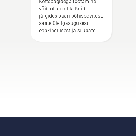
Kettsaagidega töötamine
sentimeetri kaugusel tööle.
võib olla ohtlik. Kuid
Õli tüvel tähendab, et
järgides paari põhisoovitust,
määrdesüsteem toimib.
saate üle igasugusest
ebakindlusest ja suudate
keskenduda täielikult
eesolevale tööle.