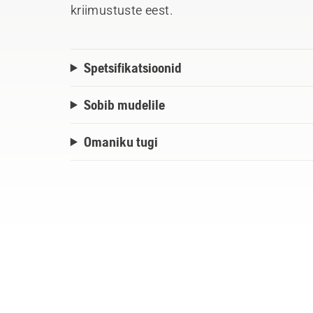
kriimustuste eest.
Spetsifikatsioonid
Sobib mudelile
Omaniku tugi