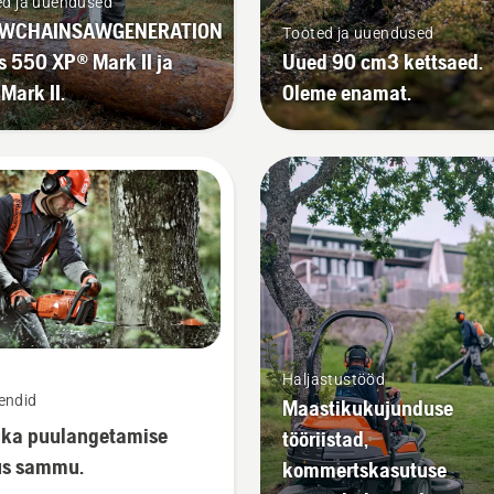
ed ja uuendused
WCHAINSAWGENERATION
Tooted ja uuendused
s 550 XP® Mark II ja
Uued 90 cm3 kettsaed.
Mark II.
Oleme enamat.
Haljastustööd
endid
Maastikukujunduse
ka puulangetamise
tööriistad,
us sammu.
kommertskasutuse