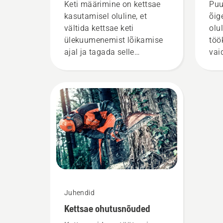
töötab?
Keti määrimine on kettsae
Puu
kasutamisel oluline, et
õig
vältida kettsae keti
olu
ülekuumenemist lõikamise
töö
ajal ja tagada selle
vai
hõõrdumiseta liikumine
suu
ümber juhtplaadi. See
pikendab juhtplaadi ja keti
eluiga. Järgige selles
lühivideos toodud suuniseid
selle kohta, kuidas
kontrollida kettsae keti
määrdesüsteemi töökorras
olekut. Kõigepealt
kontrollige õlitaset.
Käivitage kettsaag ja
Juhendid
veenduge, et ketipidur oleks
Kettsae ohutusnõuded
maha võetud. Pange kettsae
mootor puutüvest mõne