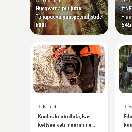
Inspiratsioon
Toot
Husqvarna puujutud:
#NE
Tänapäeva puuspetsialistide
– uu
hääl
545 
Juhendid
Juh
Kuidas kontrollida, kas
Edu
kettsae keti määrimine
ku