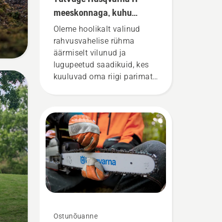
meeskonnaga, kuhu
kuuluvad meie kõige
Oleme hoolikalt valinud
nõudlikumad kasutajad
rahvusvahelise rühma
äärmiselt vilunud ja
lugupeetud saadikuid, kes
kuuluvad oma riigi parimate
metsatöö- ja
pargihooldusproffide sekka.
Nemad on meie H-tiim. Ja
nemad on meie kõige
nõudlikumad kasutajad.
Ostunõuanne