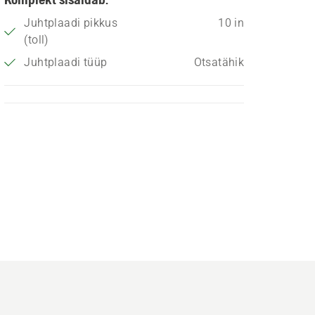
Juhtplaadi pikkus
10 in
(toll)
Juhtplaadi tüüp
Otsatähik