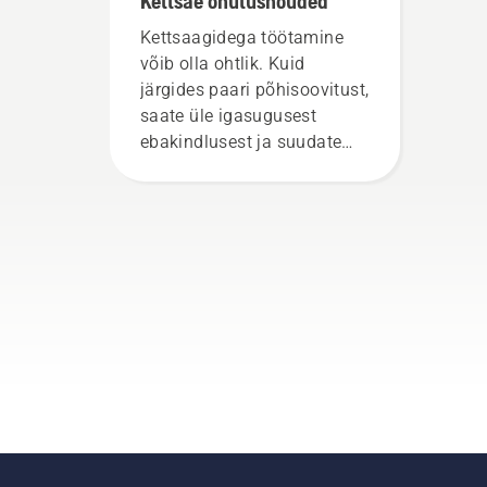
Kettsae ohutusnõuded
Kettsaagidega töötamine
võib olla ohtlik. Kuid
järgides paari põhisoovitust,
saate üle igasugusest
ebakindlusest ja suudate
keskenduda täielikult
eesolevale tööle.