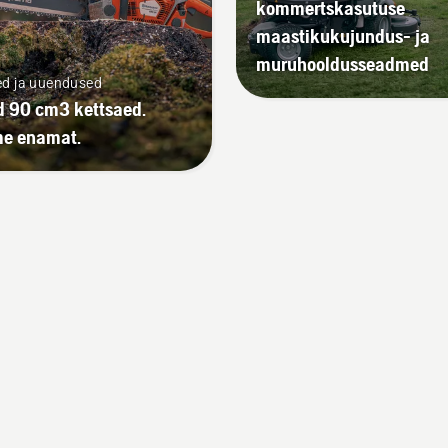
kommertskasutuse
maastikukujundus- ja
muruhooldusseadmed
ed ja uuendused
 90 cm3 kettsaed.
me enamat.