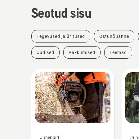
Seotud sisu
Tegevused ja üritused
Ostunõuanne
Uudised
Pakkumised
Teemad
Juhendid
Juh