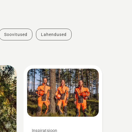
Soovitused
Lahendused
Inspiratsioon