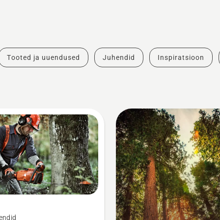
Tooted ja uuendused
Juhendid
Inspiratsioon
endid