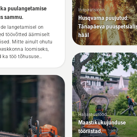
ka puulangetamise
Inspiratsioon
us sammu.
Husqvarna puujutud:
Tänapäeva puuspetsialis
de langetamisel on
hääl
ed töövõtted äärmiselt
lised. Mitte ainult ohutu
keskkonna loomiseks,
d ka töö tõhususe
rendamiseks.
Haljastustööd
Maastikukujunduse
tööriistad,