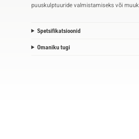
puuskulptuuride valmistamiseks või muuk
Spetsifikatsioonid
Omaniku tugi