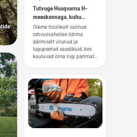
Tutvuge Husqvarna H-
meeskonnaga, kuhu
kuuluvad meie kõige
tide
Oleme hoolikalt valinud
nõudlikumad kasutajad
rahvusvahelise rühma
äärmiselt vilunud ja
lugupeetud saadikuid, kes
kuuluvad oma riigi parimate
metsatöö- ja
pargihooldusproffide sekka.
Nemad on meie H-tiim. Ja
nemad on meie kõige
nõudlikumad kasutajad.