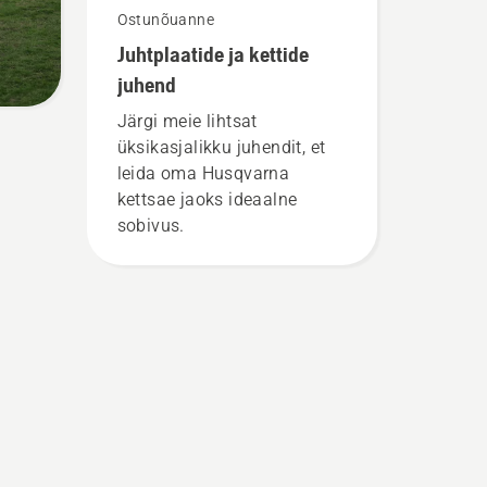
Ostunõuanne
Juhtplaatide ja kettide
juhend
Järgi meie lihtsat
üksikasjalikku juhendit, et
leida oma Husqvarna
kettsae jaoks ideaalne
sobivus.