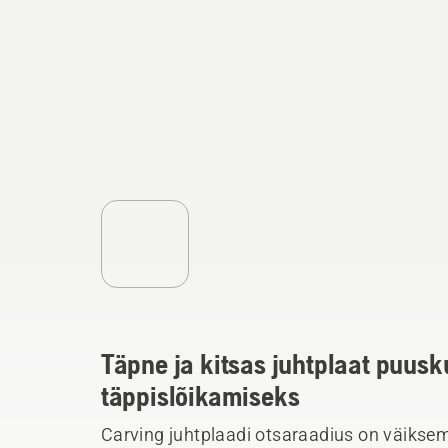
Täpne ja kitsas juhtplaat puusk
täppislõikamiseks
Carving juhtplaadi otsaraadius on väiksem