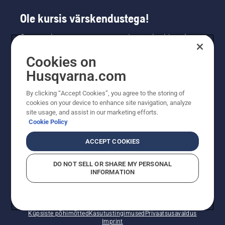
Ole kursis värskendustega!
Saa uusimat teavet uute toodete, eripakkumiste
ja muu kohta. Registreeru meie uudiskirja
Cookies on
saamiseks siin.
Husqvarna.com
LIITU UUDISKIRJAGA
By clicking “Accept Cookies”, you agree to the storing of
cookies on your device to enhance site navigation, analyze
site usage, and assist in our marketing efforts.
Cookie Policy
ACCEPT COOKIES
DO NOT SELL OR SHARE MY PERSONAL
INFORMATION
© Husqvarna AB (publ). Kõik õigused kaitstud. Esitatud
hinnad on soovituslikud jaemüügihinnad.
Küpsiste põhimõtted
Kasutustingimused
Privaatsusavaldus
Imprint