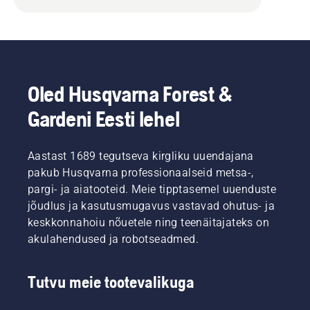
Oled Husqvarna Forest &
Gardeni Eesti lehel
Aastast 1689 tegutseva kirgliku uuendajana
pakub Husqvarna professionaalseid metsa-,
pargi- ja aiatooteid. Meie tipptasemel uuenduste
jõudlus ja kasutusmugavus vastavad ohutus- ja
keskkonnahoiu nõuetele ning teenäitajateks on
akulahendused ja robotseadmed.
Tutvu meie tootevalikuga