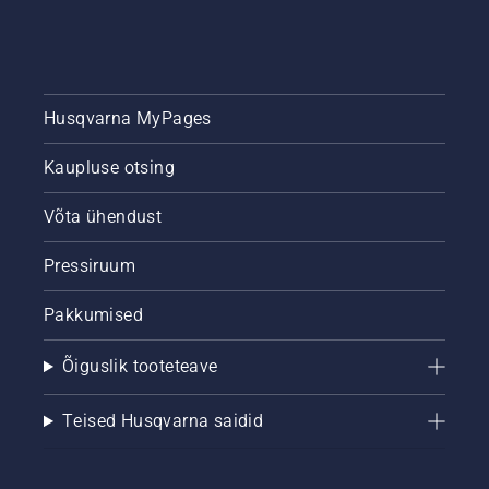
Husqvarna MyPages
Kaupluse otsing
Võta ühendust
Pressiruum
Pakkumised
Õiguslik tooteteave
Teised Husqvarna saidid