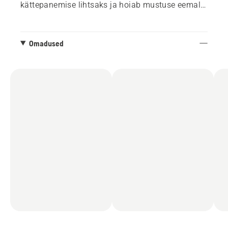
kättepanemise lihtsaks ja hoiab mustuse eemal.
Froteeriidest pöidlaga kate nina ja näo pehmeks
pühkimiseks. EN 388:2016 .
Omadused