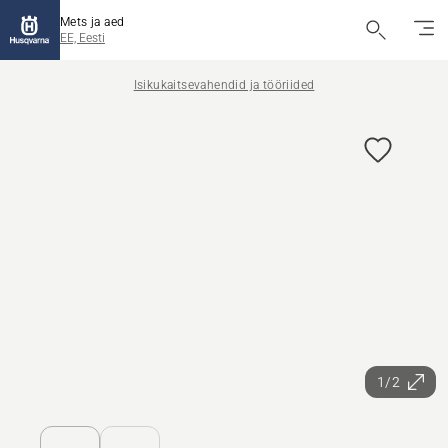
Mets ja aed
EE, Eesti
Isikukaitsevahendid ja tööriided
1/2