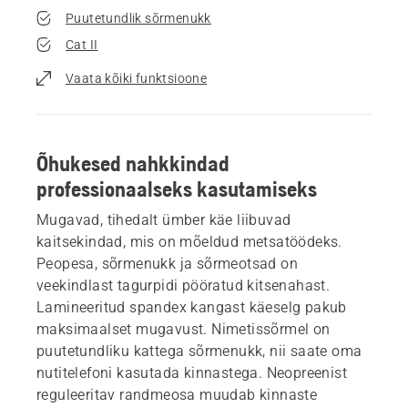
Puutetundlik sõrmenukk
Cat II
Vaata kõiki funktsioone
Õhukesed nahkkindad
professionaalseks kasutamiseks
Mugavad, tihedalt ümber käe liibuvad
kaitsekindad, mis on mõeldud metsatöödeks.
Peopesa, sõrmenukk ja sõrmeotsad on
veekindlast tagurpidi pööratud kitsenahast.
Lamineeritud spandex kangast käeselg pakub
maksimaalset mugavust. Nimetissõrmel on
puutetundliku kattega sõrmenukk, nii saate oma
nutitelefoni kasutada kinnastega. Neopreenist
reguleeritav randmeosa muudab kinnaste