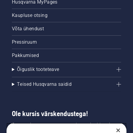
Husqvarna MyPages
Kaupluse otsing
Võta ühendust
Pressiruum
Pakkumised
Õiguslik tooteteave
Teised Husqvarna saidid
Ole kursis värskendustega!
Saa uusimat teavet uute toodete, eripakkumiste
ja muu kohta. Registreeru meie uudiskirja