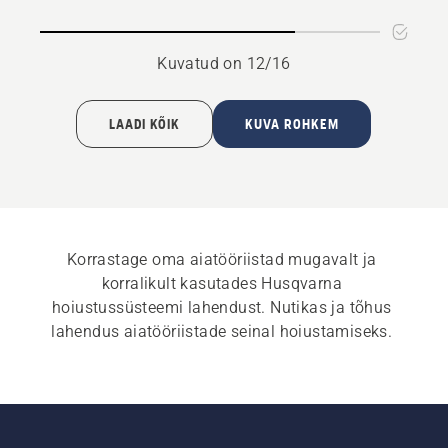
Kuvatud on 12/16
LAADI KÕIK
KUVA ROHKEM
Korrastage oma aiatööriistad mugavalt ja 
korralikult kasutades Husqvarna 
hoiustussüsteemi lahendust. Nutikas ja tõhus 
lahendus aiatööriistade seinal hoiustamiseks. 