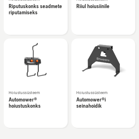
rohkem
rohkem
Riputuskonks seadmete
Riiul hoiusiinile
üksikasju
üksikasju
riputamiseks
toote
toote
Riputuskonks
Riiul
seadmete
hoiusiinile
riputamiseks
kohta
kohta
Vaata
Vaata
Hoiustussüsteem
Hoiustussüsteem
rohkem
rohkem
Automower®
Automower®i
üksikasju
üksikasju
hoiustuskonks
seinahoidik
toote
toote
Automower®
Automower®i
hoiustuskonks
seinahoidik
kohta
kohta