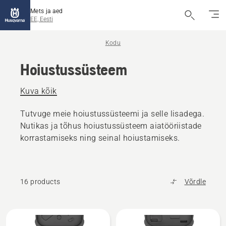
Mets ja aed
EE, Eesti
Kodu
Hoiustussüsteem
Kuva kõik
Tutvuge meie hoiustussüsteemi ja selle lisadega.
Nutikas ja tõhus hoiustussüsteem aiatööriistade
korrastamiseks ning seinal hoiustamiseks.
16 products
Võrdle
Kuva