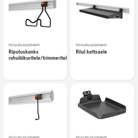
Vaata
Vaata
Hoiustussüsteem
Hoiustussüsteem
rohkem
rohkem
Riputuskonks
Riiul kettsaele
üksikasju
üksikasju
rohulõikuritele/trimmeritele
toote
toote
Riputuskonks
Riiul
rohulõikuritele/trimmeritele
kettsaele
kohta
kohta
Vaata
Vaata
Hoiustussüsteem
Hoiustussüsteem