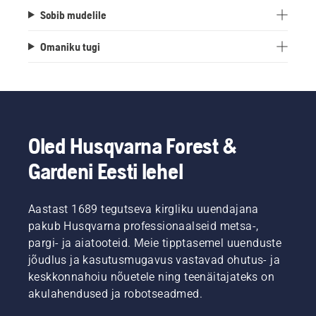
Sobib mudelile
Omaniku tugi
Oled Husqvarna Forest &
Gardeni Eesti lehel
Aastast 1689 tegutseva kirgliku uuendajana
pakub Husqvarna professionaalseid metsa-,
pargi- ja aiatooteid. Meie tipptasemel uuenduste
jõudlus ja kasutusmugavus vastavad ohutus- ja
keskkonnahoiu nõuetele ning teenäitajateks on
akulahendused ja robotseadmed.