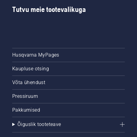
Tutvu meie tootevalikuga
Husqvarna MyPages
Kaupluse otsing
Võta ühendust
Pressiruum
Pakkumised
Õiguslik tooteteave