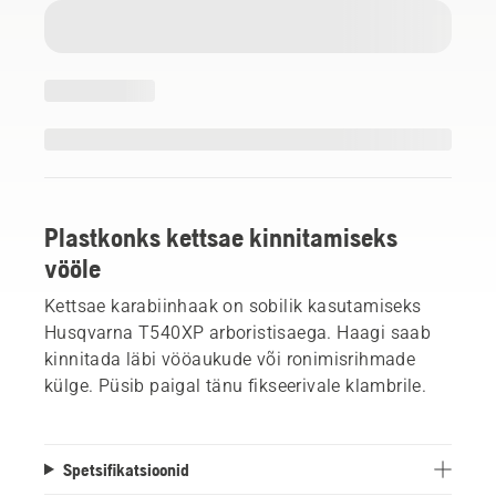
Plastkonks kettsae kinnitamiseks
vööle
Kettsae karabiinhaak on sobilik kasutamiseks
Husqvarna T540XP arboristisaega. Haagi saab
kinnitada läbi vööaukude või ronimisrihmade
külge. Püsib paigal tänu fikseerivale klambrile.
Spetsifikatsioonid