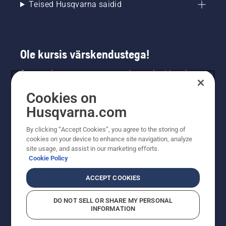
Teised Husqvarna saidid
Ole kursis värskendustega!
Saa uusimat teavet uute toodete, eripakkumiste
ja muu kohta. Registreeru meie uudiskirja
Cookies on
saamiseks siin.
Husqvarna.com
LIITU UUDISKIRJAGA
By clicking “Accept Cookies”, you agree to the storing of
cookies on your device to enhance site navigation, analyze
site usage, and assist in our marketing efforts.
Cookie Policy
ACCEPT COOKIES
DO NOT SELL OR SHARE MY PERSONAL
INFORMATION