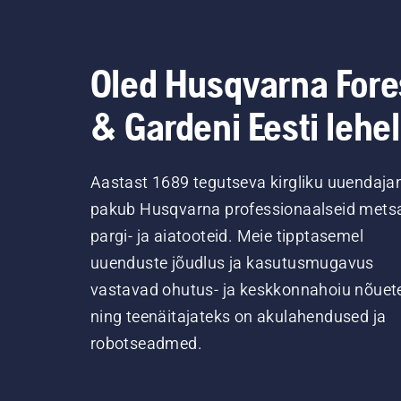
Oled Husqvarna Fore
& Gardeni Eesti lehel
Aastast 1689 tegutseva kirgliku uuendaja
pakub Husqvarna professionaalseid metsa
pargi- ja aiatooteid. Meie tipptasemel
uuenduste jõudlus ja kasutusmugavus
vastavad ohutus- ja keskkonnahoiu nõuet
ning teenäitajateks on akulahendused ja
robotseadmed.