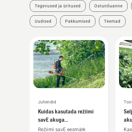
Tegevused ja üritused
Ostunõuanne
Uudised
Pakkumised
Teemad
Juhendid
Too
Kuidas kasutada režiimi
Sel
savE akuga
aku
murutrimmeril?
val
Režiimi savE eesmärk
Kas