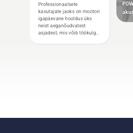
POWE
Professionaalsete
aku
kasutajate jaoks on mootori
igapäevane hooldus üks
neist aeganõudvatest
asjadest, mis võib töökulgu
häirida. Akutoitel töötavad
tooted vähendavad seda
vaeva märkimisväärselt.