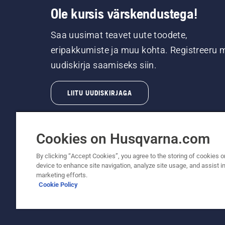
Ole kursis värskendustega!
Saa uusimat teavet uute toodete,
eripakkumiste ja muu kohta. Registreeru 
uudiskirja saamiseks siin.
LIITU UUDISKIRJAGA
Cookies on Husqvarna.com
By clicking “Accept Cookies”, you agree to the storing of cookies o
device to enhance site navigation, analyze site usage, and assist in
© Husqvarna AB (publ). Kõik õigused kaitstud.
marketing efforts.
Cookie Policy
Küpsiste põhimõtted
Kasutustingimused
Privaatsu