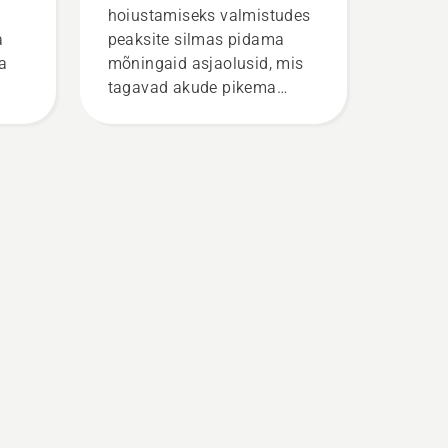
hoiustamiseks valmistudes
a
peaksite silmas pidama
da
mõningaid asjaolusid, mis
tagavad akude pikema
kasutusaja.
v
ja