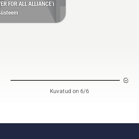
R FOR ALL ALLIANCE’i
süsteem
Kuvatud on 6/6