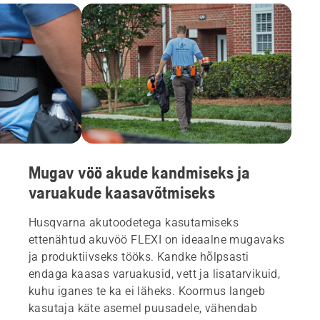
Mugav vöö akude kandmiseks ja
varuakude kaasavõtmiseks
Husqvarna akutoodetega kasutamiseks
ettenähtud akuvöö FLEXI on ideaalne mugavaks
ja produktiivseks tööks. Kandke hõlpsasti
endaga kaasas varuakusid, vett ja lisatarvikuid,
kuhu iganes te ka ei läheks. Koormus langeb
kasutaja käte asemel puusadele, vähendab