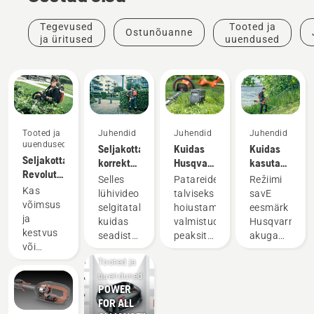
Tegevused
Tooted ja
Ostunõuanne
ja üritused
uuendused
Tooted ja
Juhendid
Juhendid
Juhendid
uuendused
Seljakottaku
Kuidas
Kuidas
Seljakottaku.
korrektne
Husqvarna
kasutada
Revolutsioon
seadistamine
akut
režiimi
Selles
Patareide
Režiimi
akuga
ja
talvel
savE
Kas
lühivideos
talviseks
savE
käsitööriistade
reguleerimine
hoiustada?
akuga
võimsus
selgitatakse,
hoiustamiseks
eesmärk
vallas
murutrimmeril
ja
kuidas
valmistudes
Husqvarna
kestvus
seadistada
peaksite
akuga
või
ja
silmas
murutrimmeri
madal
Tooted ja
reguleerida
pidama
on
müratase
uuendused
seljakottakut,
mõningaid
vähendada
POWER
ja
et
asjaolusid,
trimmeripea
FOR ALL
jätkusuutlikkus?
kasutada
mis
pöörete