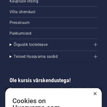
Kaupluse otsing
Võta ühendust
Pressiruum
Pakkumised
Õiguslik tooteteave
Teised Husqvarna saidid
Ole kursis värskendustega!
Saa uusimat teavet uute toodete, eripakkumiste
ja muu kohta. Registreeru meie uudiskirja
Cookies on
saamiseks siin.