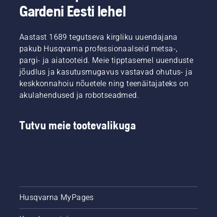
vajutada
Gardeni Eesti lehel
märkimisväärselt.
üht
nuppu
akutrimmeril.
Aastast 1689 tegutseva kirgliku uuendajana
pakub Husqvarna professionaalseid metsa-,
pargi- ja aiatooteid. Meie tipptasemel uuenduste
jõudlus ja kasutusmugavus vastavad ohutus- ja
keskkonnahoiu nõuetele ning teenäitajateks on
akulahendused ja robotseadmed.
Tutvu meie tootevalikuga
Husqvarna MyPages