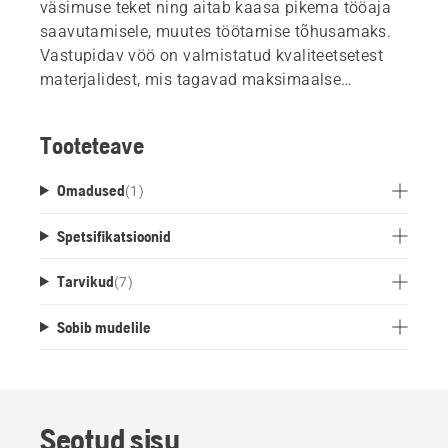
väsimuse teket ning aitab kaasa pikema tööaja
saavutamisele, muutes töötamise tõhusamaks.
Vastupidav vöö on valmistatud kvaliteetsetest
materjalidest, mis tagavad maksimaalse
paindlikkuse ja kasutusmugavuse.
Tooteteave
Omadused
(
1
)
Spetsifikatsioonid
Tarvikud
(
7
)
Sobib mudelile
Seotud sisu