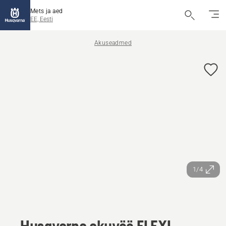
Mets ja aed
EE, Eesti
Akuseadmed
1/4
Husqvarna akuvöö FLEXI