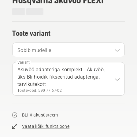
Toote variant
Sobib mudelile
Variant
Akuvöö adapteriga komplekt - Akuvöö,
üks Bli hoidik fikseeritud adapteriga,
tarvikutekott
Tootekood: 590 77 67‑02
BLi-X akusüsteem
Vaata kõiki funktsioone