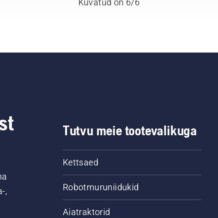
Kuvatud on 6/6
st
Tutvu meie tootevalikuga
Kettsaed
na
Robotmuruniidukid
-,
Aiatraktorid