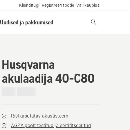
Klienditugi
Registreeri toode
Vali kauplus
Uudised ja pakkumised
Husqvarna
akulaadija 40-C80
Ristkasutatav akusüsteem
AGZA poolt testitud ja sertifitseeritud