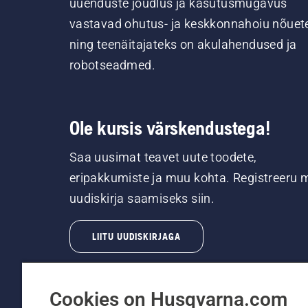
uuenduste jõudlus ja kasutusmugavus
vastavad ohutus- ja keskkonnahoiu nõuet
ning teenäitajateks on akulahendused ja
robotseadmed.
Ole kursis värskendustega!
Saa uusimat teavet uute toodete,
eripakkumiste ja muu kohta. Registreeru 
uudiskirja saamiseks siin.
LIITU UUDISKIRJAGA
Cookies on Husqvarna.com