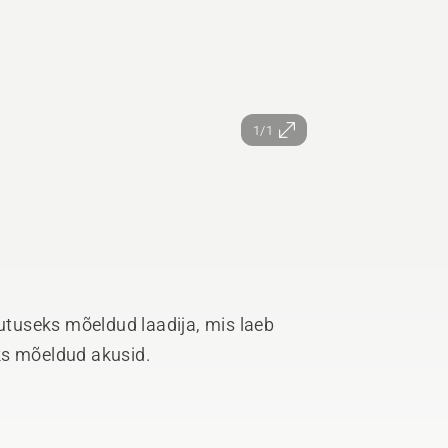
1/1
tuseks mõeldud laadija, mis laeb
ks mõeldud akusid.