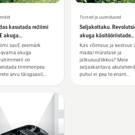
endid
Tooted ja uuendused
das kasutada režiimi
Seljakottaku. Revoluts
E akuga
akuga käsitööriistade
utrimmeril?
vallas
iimi savE eesmärk
Kas võimsus ja kestvus 
qvarna akuga
madal müratase ja
utrimmeril on
jätkusuutlikkus? Meie
endada trimmeripea
seljaskantava akulahen
rete arvu täisgaasil,
puhul ei pea te enam
litades samal ajal
valima. „See tõstab
rdemomenti, et kasutaja
akutoodete seeria täiesti
ks säästa aku tööiga
uuele tasemele,” ütleb
u niitmise ajal. Režiimi
Johan Svennung,
E sisse ja välja
Husqvarna elektri- ja
itamiseks tuleb lihtsalt
akutoitel käsiseadmete
utada üht nuppu
osakonna tootejuht.
trimmeril.