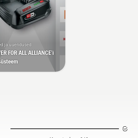
ed ja uuendused
R FOR ALL ALLIANCE’i
süsteem