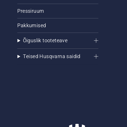
Pressiruum
Pakkumised
Õiguslik tooteteave
Teised Husqvarna saidid