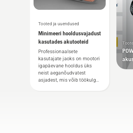
Tooted ja uuendused
Minimeeri hooldusvajadust
kasutades akutooteid
Toot
POWE
Professionaalsete
aku
kasutajate jaoks on mootori
igapäevane hooldus üks
neist aeganõudvatest
asjadest, mis võib töökulgu
häirida. Akutoitel töötavad
tooted vähendavad seda
vaeva märkimisväärselt.