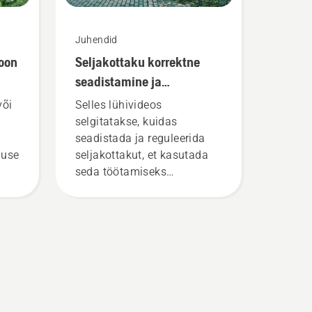
Juhendid
ioon
Seljakottaku korrektne
seadistamine ja
reguleerimine
või
Selles lühivideos
selgitatakse, kuidas
seadistada ja reguleerida
duse
seljakottakut, et kasutada
seda töötamiseks
Husqvarna
professionaalsete
akutoodetega. Hästi istuv
seljakottaku tagab
mugavama kasutamise ja
väsitab kasutamise ajal
vähem, võimaldades nii
pikemat pausideta tööd.