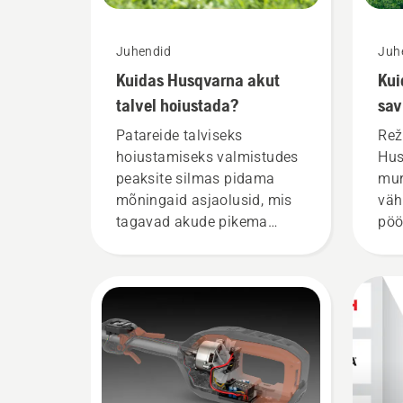
Juhendid
Juh
Kuidas Husqvarna akut
Kui
talvel hoiustada?
sav
mur
Patareide talviseks
Rež
hoiustamiseks valmistudes
Hus
peaksite silmas pidama
mur
mõningaid asjaolusid, mis
väh
tagavad akude pikema
pöö
kasutusaja.
säi
pöö
saa
mur
sav
lül
vaj
aku