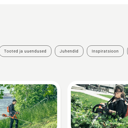
Tooted ja uuendused
Juhendid
Inspiratsioon