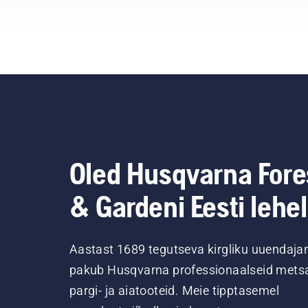
Oled Husqvarna Fore
& Gardeni Eesti lehel
Aastast 1689 tegutseva kirgliku uuendaja
pakub Husqvarna professionaalseid metsa
pargi- ja aiatooteid. Meie tipptasemel