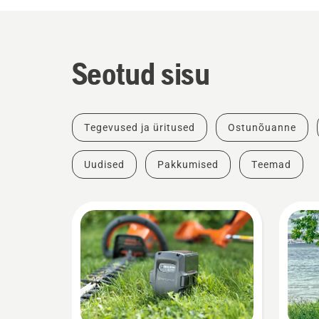
Seotud sisu
Tegevused ja üritused
Ostunõuanne
Uudised
Pakkumised
Teemad