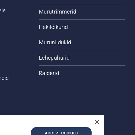
ele
Murutrimmerid
Hekilõikurid
Muruniidukid
Lehepuhurid
Raiderid
meie
ACCEPT COOKIES