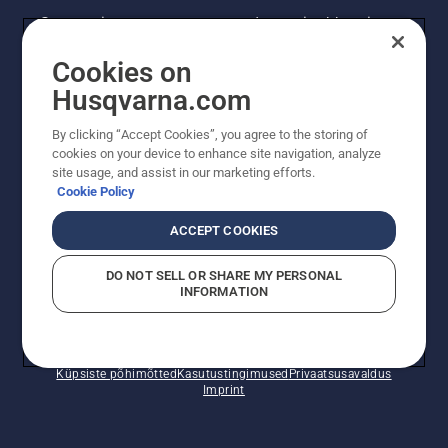
Saa uusimat teavet uute toodete, eripakkumiste
ja muu kohta. Registreeru meie uudiskirja
Cookies on
saamiseks siin.
Husqvarna.com
LIITU UUDISKIRJAGA
By clicking “Accept Cookies”, you agree to the storing of
cookies on your device to enhance site navigation, analyze
site usage, and assist in our marketing efforts.
Cookie Policy
ACCEPT COOKIES
DO NOT SELL OR SHARE MY PERSONAL
INFORMATION
© Husqvarna AB (publ). Kõik õigused kaitstud. Esitatud
hinnad on soovituslikud jaemüügihinnad.
Küpsiste põhimõtted
Kasutustingimused
Privaatsusavaldus
Imprint