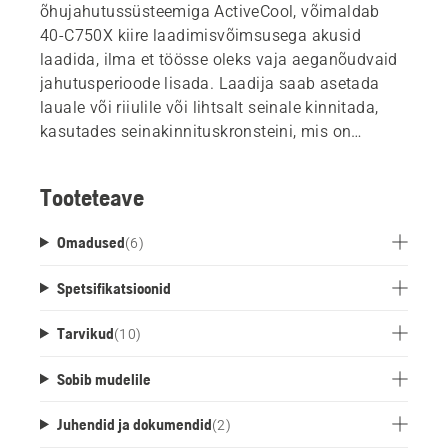
õhujahutussüsteemiga ActiveCool, võimaldab
40-C750X kiire laadimisvõimsusega akusid
laadida, ilma et töösse oleks vaja aeganõudvaid
jahutusperioode lisada. Laadija saab asetada
lauale või riiulile või lihtsalt seinale kinnitada,
kasutades seinakinnituskronsteini, mis on
saadaval lisatarvikuna.
Tooteteave
Omadused
(
6
)
Spetsifikatsioonid
Tarvikud
(
10
)
Sobib mudelile
Juhendid ja dokumendid
(
2
)