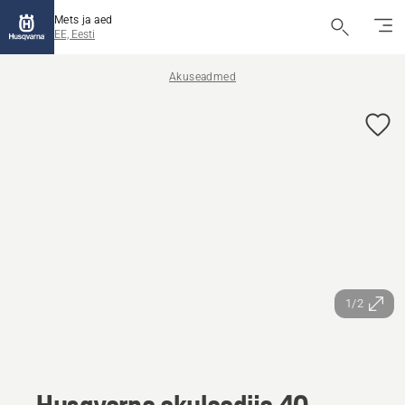
Mets ja aed
EE, Eesti
Akuseadmed
1/2
Husqvarna akulaadija 40-