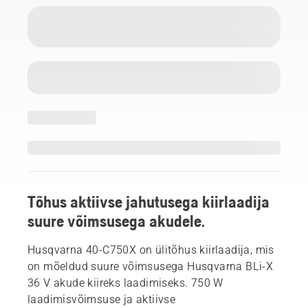
Tõhus aktiivse jahutusega kiirlaadija
suure võimsusega akudele.
Husqvarna 40-C750X on ülitõhus kiirlaadija, mis
on mõeldud suure võimsusega Husqvarna BLi-X
36 V akude kiireks laadimiseks. 750 W
laadimisvõimsuse ja aktiivse