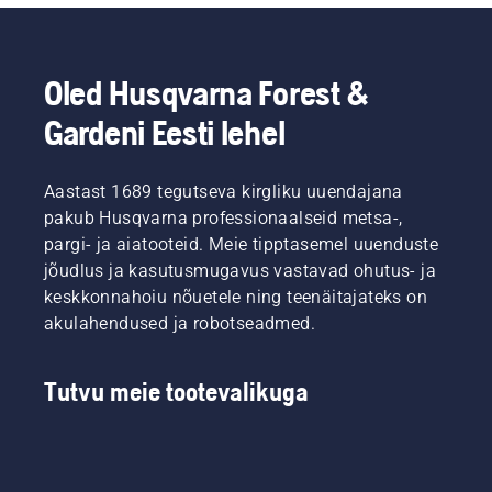
töötavad
elektri- ja
pikemat
välja
tooted
akutoitel
pausideta
lülitamiseks
vähendavad
käsiseadmete
tööd.
tuleb
seda
osakonna
Oled Husqvarna Forest &
lihtsalt
vaeva
tootejuht.
vajutada
Gardeni Eesti lehel
märkimisväärselt.
üht
nuppu
akutrimmeril.
Aastast 1689 tegutseva kirgliku uuendajana
pakub Husqvarna professionaalseid metsa-,
pargi- ja aiatooteid. Meie tipptasemel uuenduste
jõudlus ja kasutusmugavus vastavad ohutus- ja
keskkonnahoiu nõuetele ning teenäitajateks on
akulahendused ja robotseadmed.
Tutvu meie tootevalikuga