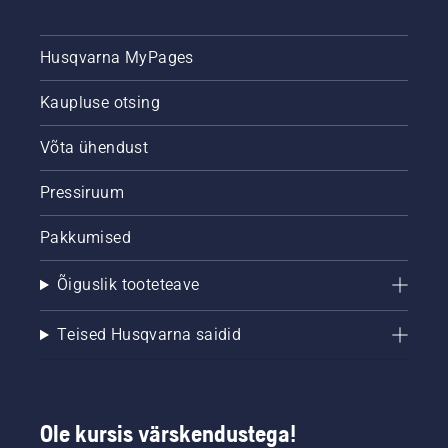
Husqvarna MyPages
Kaupluse otsing
Võta ühendust
Pressiruum
Pakkumised
Õiguslik tooteteave
Teised Husqvarna saidid
Ole kursis värskendustega!