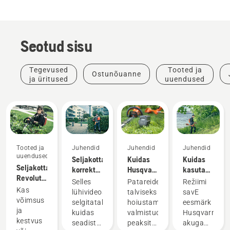
Seotud sisu
Tegevused
Tooted ja
Ostunõuanne
ja üritused
uuendused
Tooted ja
Juhendid
Juhendid
Juhendid
uuendused
Seljakottaku
Kuidas
Kuidas
Seljakottaku.
korrektne
Husqvarna
kasutada
Revolutsioon
seadistamine
akut
režiimi
Selles
Patareide
Režiimi
akuga
ja
talvel
savE
Kas
lühivideos
talviseks
savE
käsitööriistade
reguleerimine
hoiustada?
akuga
võimsus
selgitatakse,
hoiustamiseks
eesmärk
vallas
murutrimmeril
ja
kuidas
valmistudes
Husqvarna
kestvus
seadistada
peaksite
akuga