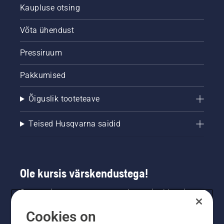
Kaupluse otsing
Võta ühendust
Pressiruum
Pakkumised
Õiguslik tooteteave
Teised Husqvarna saidid
Ole kursis värskendustega!
Saa uusimat teavet uute toodete, eripakkumiste
ja muu kohta. Registreeru meie uudiskirja
Cookies on
saamiseks siin.