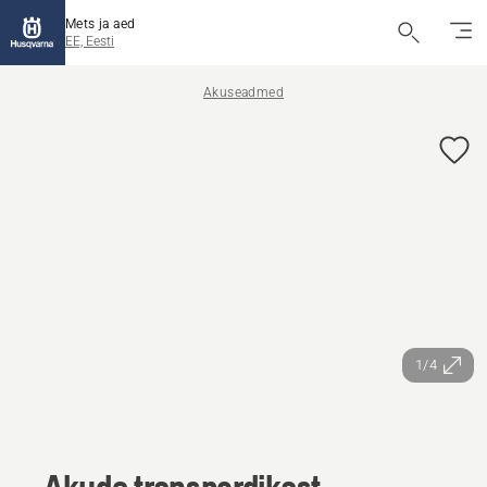
Mets ja aed
EE, Eesti
Akuseadmed
1/4
Akude transpordikast