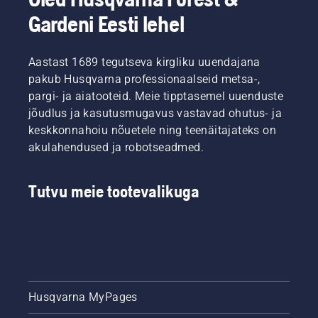
osakonna
vaeva
lihtsalt
tootejuht.
Gardeni Eesti lehel
märkimisväärselt.
vajutada
üht
nuppu
Aastast 1689 tegutseva kirgliku uuendajana
akutrimmeril.
pakub Husqvarna professionaalseid metsa-,
pargi- ja aiatooteid. Meie tipptasemel uuenduste
jõudlus ja kasutusmugavus vastavad ohutus- ja
keskkonnahoiu nõuetele ning teenäitajateks on
akulahendused ja robotseadmed.
Tutvu meie tootevalikuga
Husqvarna MyPages