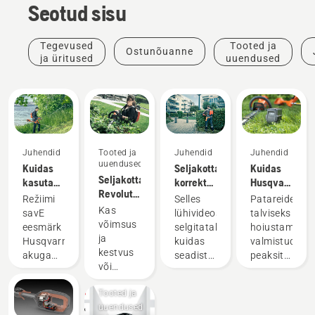
Seotud sisu
Tegevused
Tooted ja
Ostunõuanne
ja üritused
uuendused
Juhendid
Tooted ja
Juhendid
Juhendid
uuendused
Kuidas
Seljakottaku
Kuidas
Seljakottaku.
kasutada
korrektne
Husqvarna
Revolutsioon
režiimi
seadistamine
akut
Režiimi
Selles
Patareide
akuga
savE
ja
talvel
Kas
savE
lühivideos
talviseks
käsitööriistade
akuga
reguleerimine
hoiustada?
võimsus
eesmärk
selgitatakse,
hoiustamisek
vallas
murutrimmeril?
ja
Husqvarna
kuidas
valmistudes
kestvus
akuga
seadistada
peaksite
või
murutrimmeril
ja
silmas
madal
on
reguleerida
pidama
Tooted ja
müratase
vähendada
seljakottakut,
mõningaid
uuendused
ja
trimmeripea
et
asjaolusid,