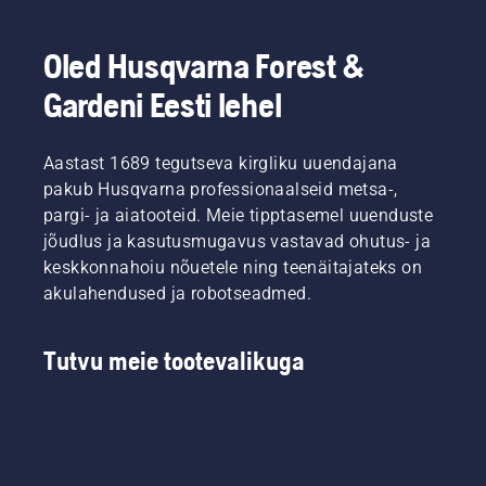
elektri- ja
tooted
pikemat
välja
akutoitel
vähendavad
pausideta
lülitamiseks
käsiseadmete
seda
tööd.
tuleb
Oled Husqvarna Forest &
osakonna
vaeva
lihtsalt
tootejuht.
Gardeni Eesti lehel
märkimisväärselt.
vajutada
üht
nuppu
Aastast 1689 tegutseva kirgliku uuendajana
akutrimmeril.
pakub Husqvarna professionaalseid metsa-,
pargi- ja aiatooteid. Meie tipptasemel uuenduste
jõudlus ja kasutusmugavus vastavad ohutus- ja
keskkonnahoiu nõuetele ning teenäitajateks on
akulahendused ja robotseadmed.
Tutvu meie tootevalikuga