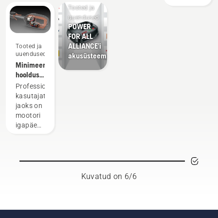
madal
Tooted ja
reguleerida
pidama
on
müratase
uuendused
seljakottakut,
mõningaid
vähendada
POWER
ja
et
asjaolusid,
trimmeripea
FOR ALL
jätkusuutlikk
kasutada
mis
pöörete
ALLIANCE’i
Meie
Tooted ja
seda
tagavad
arvu
uuendused
akusüsteem
seljaskantava
töötamiseks
akude
täisgaasil,
Minimeeri
akulahenduse
Husqvarna
pikema
säilitades
hooldusvajadust
puhul ei
professionaalsete
kasutusaja.
samal
kasutades
pea te
Professionaalsete
akutoodetega.
ajal
akutooteid
enam
kasutajate
Hästi
pöördemomenti,
valima.
jaoks on
istuv
et
„See
mootori
seljakottaku
kasutaja
tõstab
igapäevane
tagab
saaks
akutoodete
hooldus
mugavama
säästa
seeria
üks neist
kasutamise
aku
täiesti
aeganõudvatest
ja
tööiga
uuele
asjadest,
väsitab
muru
tasemele,”
mis võib
kasutamise
niitmise
Kuvatud on 6/6
ütleb
töökulgu
ajal
ajal.
Johan
häirida.
vähem,
Režiimi
Svennung,
Akutoitel
võimaldades
savE
Husqvarna
töötavad
nii
sisse ja