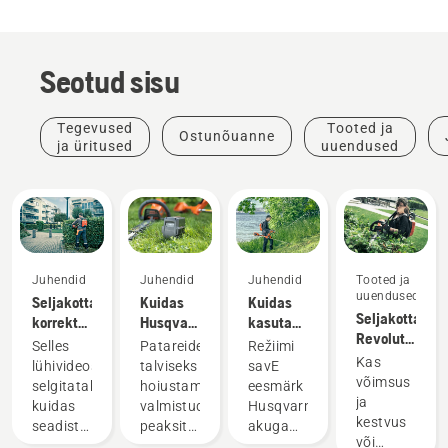
Seotud sisu
Tegevused
Tooted ja
Ostunõuanne
ja üritused
uuendused
Juhendid
Juhendid
Juhendid
Tooted ja
uuendused
Seljakottaku
Kuidas
Kuidas
Seljakottaku.
korrektne
Husqvarna
kasutada
Revolutsioon
seadistamine
akut
režiimi
Selles
Patareide
Režiimi
akuga
ja
talvel
savE
Kas
lühivideos
talviseks
savE
käsitööriistad
reguleerimine
hoiustada?
akuga
võimsus
selgitatakse,
hoiustamiseks
eesmärk
vallas
murutrimmeril?
ja
kuidas
valmistudes
Husqvarna
kestvus
seadistada
peaksite
akuga
või
ja
silmas
murutrimmeril