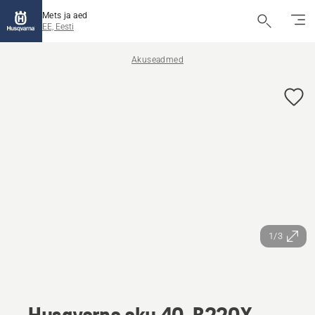
Mets ja aed
EE, Eesti
Akuseadmed
1/3
Husqvarna aku 40-B220X