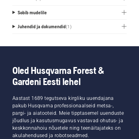
Sobib mudelile
Juhendid ja dokumendid
(
1
)
Oled Husqvarna Forest &
Gardeni Eesti lehel
Aastast 1689 tegutseva kirgliku uuendajana
pakub Husqvarna professionaalseid metsa-,
pargi- ja aiatooteid. Meie tipptasemel uuenduste
jõudlus ja kasutusmugavus vastavad ohutus- ja
keskkonnahoiu nõuetele ning teenäitajateks on
akulahendused ja robotseadmed.