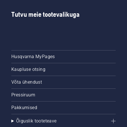
Tutvu meie tootevalikuga
Husqvarna MyPages
Kaupluse otsing
Võta ühendust
Pressiruum
Pakkumised
Õiguslik tooteteave