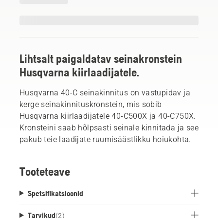
Lihtsalt paigaldatav seinakronstein
Husqvarna kiirlaadijatele.
Husqvarna 40-C seinakinnitus on vastupidav ja
kerge seinakinnituskronstein, mis sobib
Husqvarna kiirlaadijatele 40-C500X ja 40-C750X.
Kronsteini saab hõlpsasti seinale kinnitada ja see
pakub teie laadijate ruumisäästlikku hoiukohta.
Tooteteave
Spetsifikatsioonid
Tarvikud
(
2
)