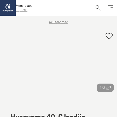
Mets ja aed
EE, Eesti
Akuseadmed
1/2
Husqvarna 40-C laadija