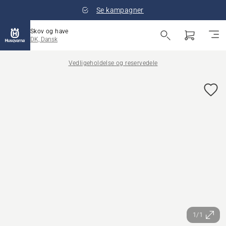
Se kampagner
Skov og have
DK, Dansk
Vedligeholdelse og reservedele
1/1