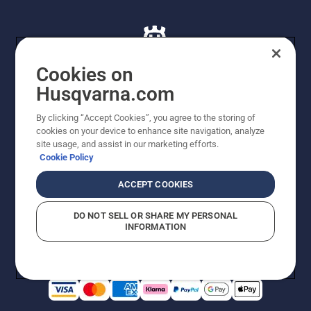
Cookies on
Husqvarna.com
© Husqvarna AB (publ). Alle rettigheder forbeholdes. De
By clicking “Accept Cookies”, you agree to the storing of
viste priser er vejledende udsalgspriser. Der tages
cookies on your device to enhance site navigation, analyze
forbehold for stave- og trykfejl samt prisændringer. Vi
site usage, and assist in our marketing efforts.
stræber efter at have så nøjagtige oplysningerne på
Cookie Policy
dette websted som muligt. Alle anførte priser er
vejledende udsalgspriser (inkl. moms), medmindre
ACCEPT COOKIES
produktet kan købes direkte.
Cookiepolitik
Anvendelsesvilkår
DO NOT SELL OR SHARE MY PERSONAL
Bekendtgørelse vedr. beskyttelse af personlige oplysninger
INFORMATION
Imprint
Rapporter formodede overtrædelser