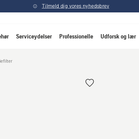
Tilmeld dig vores nyhedsbrev
ehør
Serviceydelser
Professionelle
Udforsk og lær
efilter