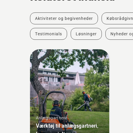
Aktiviteter og begivenheder
Købsrådgivn
Testimonials
Løsninger
Nyheder o
Anlægsgartnere
Værktøj til anlægsgartneri,