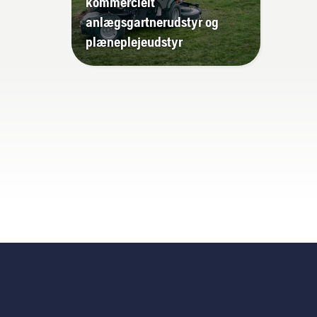
kommercielt
anlægsgartnerudstyr og
plæneplejeudstyr