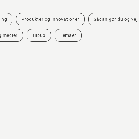
ing
Produkter og innovationer
Sådan gør du og vej
g medier
Tilbud
Temaer