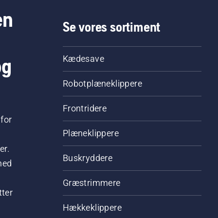
en
Se vores sortiment
og
Kædesave
Robotplæneklippere
Frontridere
for
Plæneklippere
er.
Buskryddere
hed
Græstrimmere
tter
Hækkeklippere